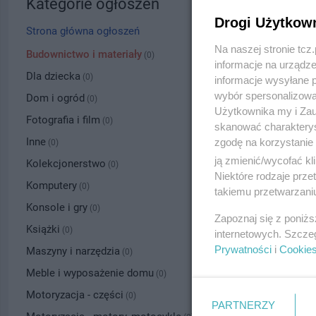
Kategorie ogłoszeń
Drogi Użytkow
Strona główna ogłoszeń
Na naszej stronie tc
Budownictwo i materiały
(0)
informacje na urządze
Dla dziecka
(0)
informacje wysyłane 
wybór spersonalizowan
Dom i ogród
(0)
Użytkownika my i Zau
Fotografia i film
(0)
skanować charakterys
Inne
zgodę na korzystanie 
(0)
ją zmienić/wycofać kl
Kolekcjonerstwo
(0)
Niektóre rodzaje prz
Komputery
(0)
takiemu przetwarzaniu
Konsole i gry
(0)
Zapoznaj się z poniż
Książki
(0)
internetowych. Szcze
Prywatności
i
Cookie
Maszyny i narzędzia
(0)
Meble i wyposażenie domu
(0)
Motoryzacja - części
(0)
PARTNERZY