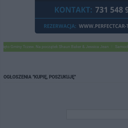
Gminy Tczew. Na początek Shaun Baker & Jessica Jean
Samochody Goo
OGŁOSZENIA "KUPIĘ, POSZUKUJĘ"