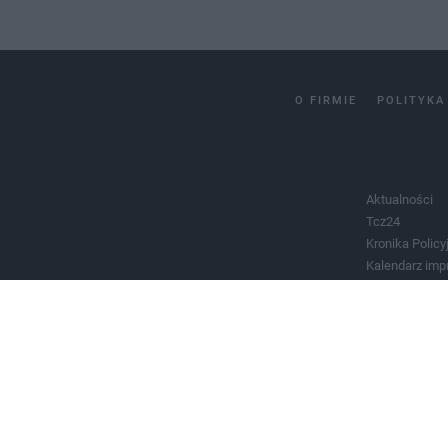
O FIRMIE
POLITYKA
Aktualności
Tcz24
Kronika Policy
Kalendarz imp
Salony urody 
Historia miast
Władze miast