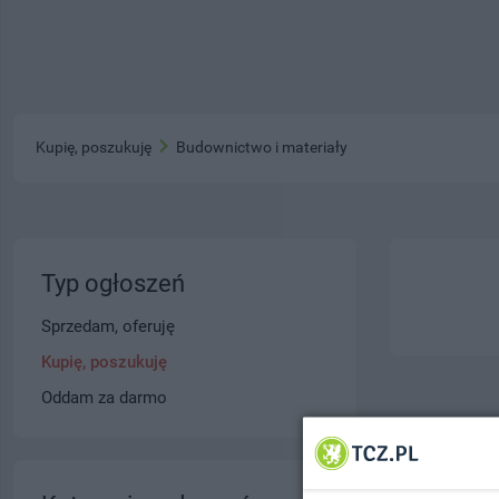
Kupię, poszukuję
Budownictwo i materiały
Typ ogłoszeń
Sprzedam, oferuję
Kupię, poszukuję
Oddam za darmo