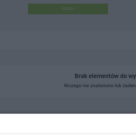
SZUKAJ
Brak elementów do wy
Niczego nie znaleziono lub żaden w