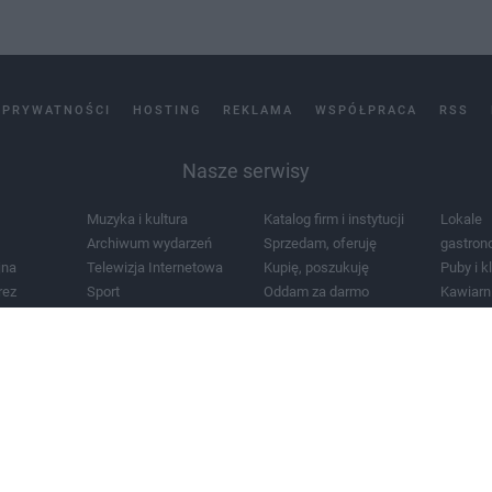
 PRYWATNOŚCI
HOSTING
REKLAMA
WSPÓŁPRACA
RSS
Nasze serwisy
Muzyka i kultura
Katalog firm i instytucji
Lokale
Archiwum wydarzeń
Sprzedam, oferuję
gastron
jna
Telewizja Internetowa
Kupię, poszukuję
Puby i k
rez
Sport
Oddam za darmo
Kawiarn
i masażu
Żłobki i przedszkola
Lekarze i szpitale
Noclegi
a
Zdjęcia miasta
Schody
Apteki
a
Zabytki
Kościoły
Mapa m
Pogoda
Zainstaluj aplikację Tcz.pl w Google Play:
Android