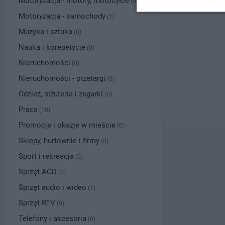
Motoryzacja - motory, motocykle
(0)
Motoryzacja - samochody
(1)
Muzyka i sztuka
(0)
Nauka i korepetycje
(0)
Nieruchomości
(0)
Nieruchomości - przetargi
(0)
Odzież, biżuteria i zegarki
(0)
Praca
(10)
Promocje i okazje w mieście
(0)
Sklepy, hurtownie i firmy
(0)
Sport i rekreacja
(0)
Sprzęt AGD
(0)
Sprzęt audio i wideo
(1)
Sprzęt RTV
(0)
Telefony i akcesoria
(0)