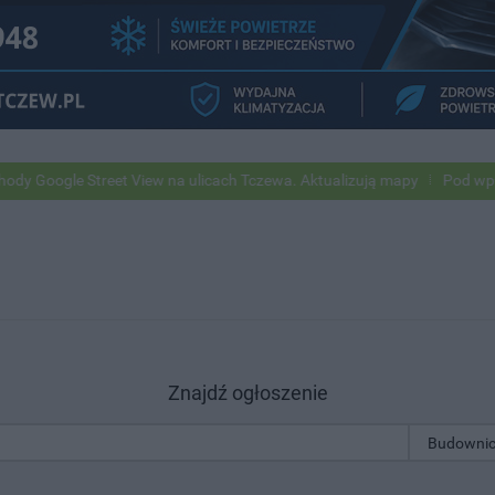
gle Street View na ulicach Tczewa. Aktualizują mapy
Pod wpływem a
Znajdź ogłoszenie