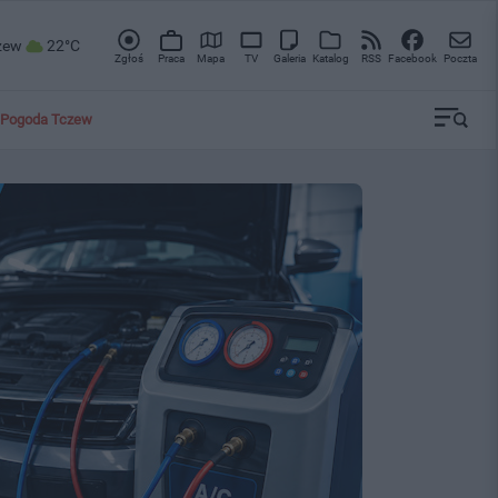
zew
22°C
Zgłoś
Praca
Mapa
TV
Galeria
Katalog
RSS
Facebook
Poczta
Pogoda Tczew