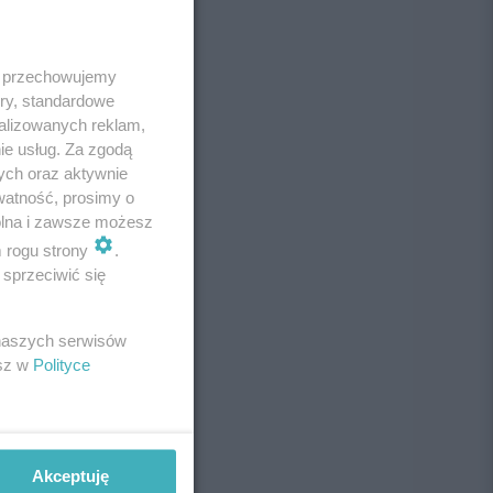
 i przechowujemy
ory, standardowe
alizowanych reklam,
ie usług. Za zgodą
ych oraz aktywnie
watność, prosimy o
wolna i zawsze możesz
m rogu strony
.
sprzeciwić się
 naszych serwisów
esz w
Polityce
Akceptuję