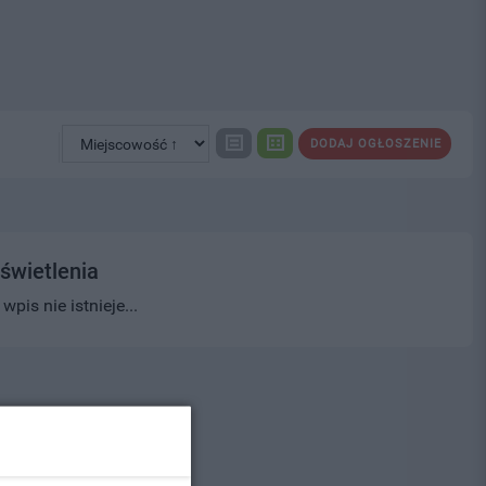
DODAJ OGŁOSZENIE
świetlenia
pis nie istnieje...