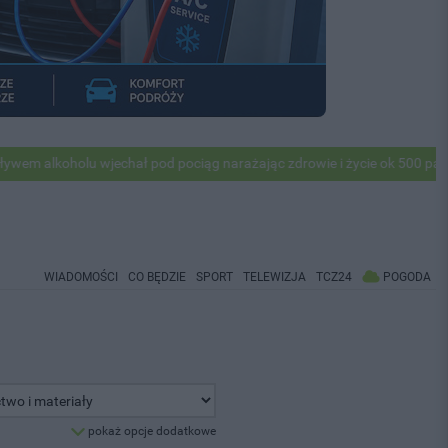
lkoholu wjechał pod pociąg narażając zdrowie i życie ok 500 pasażerów
WIADOMOŚCI
CO BĘDZIE
SPORT
TELEWIZJA
TCZ24
POGODA
pokaż opcje dodatkowe