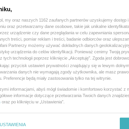
niku,
z.pl, my oraz naszych 1162 zaufanych partnerów uzyskujemy dostęp
niu oraz przetwarzamy dane osobowe, takie jak unikalne identyfikat
przez urządzenie czy dane przeglądania w celu zapewniania sperson
ych treści, pomiar reklam i treści, badanie odbiorców oraz ulepszan
fani Partnerzy możemy używać dokładnych danych geolokalizacyjn
tykę urządzenia do celów identyfikacji. Ponieważ cenimy Twoją pry
z tych technologii poprzez kliknięcie „Akceptuję”. Zgoda jest dobro
ikając przycisk ustawień prywatności znajdujący się w lewym dolny
etwarzania danych nie wymagają zgody użytkownika, ale masz prawo 
. Preferencje będą miały zastosowania tylko na tej witrynie.
szymi informacjami, abyś mógł świadomie i komfortowo korzystać z
gółowe informacje dotyczące przetwarzania Twoich danych znajdzi
s
oraz po kliknięciu w „Ustawienia”.
USTAWIENIA