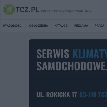
Internetowy Serwis Informacyjny Miasta Tczewa
WIADOMOŚCI
OGŁOSZENIA
KATALOG
REKLAMA
PRACA