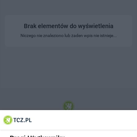
Brak elementów do wyświetlenia
Niczego nie znaleziono lub żaden wpis nie istnieje...
© 2001-2026 Tczew - TCZ.PL Sp. z o.o. Internetowy Serwis Informacyjny Miasta
Tczewa