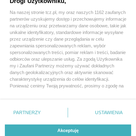
Drogi Użytkowniku,
Na naszej stronie tcz.pl, my oraz naszych 1162 zaufanych
partnerów uzyskujemy dostęp i przechowujemy informacje
na urządzeniu oraz przetwarzamy dane osobowe, takie jak
unikalne identyfikatory, standardowe informacje wysyłane
przez urządzenie czy dane przeglądania w celu
zapewniania spersonalizowanych reklam, wybór
O FIRMIE
POLITYKA PRYWATNOŚCI
HOSTING
spersonalizowanych treści, pomiar reklam i treści, badanie
REKLAMA
WSPÓŁPRACA
RSS
FACEBOOK
KONTAKT
odbiorców oraz ulepszanie usług. Za zgodą Użytkownika
my i Zaufani Partnerzy możemy używać dokładnych
Nasze serwisy
danych geolokalizacyjnych oraz aktywnie skanować
charakterystykę urządzenia do celów identyfikacji.
Aktualności
Muzyka i kultura
Ponieważ cenimy Twoją prywatność, prosimy o zgodę na
Tcz24
Archiwum wydarzeń
korzystanie z tych technologii poprzez kliknięcie
Kronika Policyjna
Telewizja Internetowa
„Akceptuję”. Zgoda jest dobrowolna i zawsze możesz ją
Kalendarz imprez
Sport
zmienić/wycofać klikając przycisk ustawień prywatności
Salony urody i masażu
Żłobki i przedszkola
PARTNERZY
USTAWIENIA
Historia miasta
Zdjęcia miasta
znajdujący się w lewym dolnym rogu strony
. Niektóre
Władze miasta
Zabytki
rodzaje przetwarzania danych nie wymagają zgody
użytkownika, ale masz prawo sprzeciwić się takiemu
Akceptuję
przetwarzaniu. Preferencje będą miały zastosowania tylko