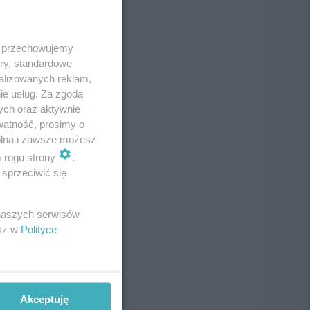
 i przechowujemy
ory, standardowe
alizowanych reklam,
ie usług. Za zgodą
ych oraz aktywnie
watność, prosimy o
wolna i zawsze możesz
m rogu strony
.
sprzeciwić się
 naszych serwisów
esz w
Polityce
Akceptuję