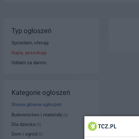
Typ ogłoszeń
Sprzedam, oferuję
Kupię, poszukuję
Oddam za darmo
Kategorie ogłoszeń
Strona główna ogłoszeń
Budownictwo i materiały
(0)
Dla dziecka
(0)
Dom i ogród
(0)