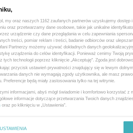
niku,
z.pl, my oraz naszych 1162 zaufanych partnerów uzyskujemy dostęp
niu oraz przetwarzamy dane osobowe, takie jak unikalne identyfikat
przez urządzenie czy dane przeglądania w celu zapewniania sperson
ych treści, pomiar reklam i treści, badanie odbiorców oraz ulepszan
fani Partnerzy możemy używać dokładnych danych geolokalizacyjn
tykę urządzenia do celów identyfikacji. Ponieważ cenimy Twoją pry
z tych technologii poprzez kliknięcie „Akceptuję”. Zgoda jest dobro
ikając przycisk ustawień prywatności znajdujący się w lewym dolny
etwarzania danych nie wymagają zgody użytkownika, ale masz prawo 
. Preferencje będą miały zastosowania tylko na tej witrynie.
szymi informacjami, abyś mógł świadomie i komfortowo korzystać z
gółowe informacje dotyczące przetwarzania Twoich danych znajdzi
s
oraz po kliknięciu w „Ustawienia”.
USTAWIENIA