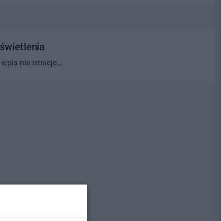
świetlenia
pis nie istnieje...