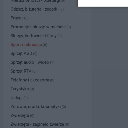
Nieruchomości - przetargi
(0)
Odzież, biżuteria i zegarki
(0)
Praca
(10)
Promocje i okazje w mieście
(0)
Sklepy, hurtownie i firmy
(0)
Sport i rekreacja
(0)
Sprzęt AGD
(0)
Sprzęt audio i wideo
(1)
Sprzęt RTV
(0)
Telefony i akcesoria
(0)
Turystyka
(0)
Usługi
(0)
Zdrowie, uroda, kosmetyki
(0)
Zwierzęta
(0)
Zwierzęta - zaginęło zwierzę
(0)