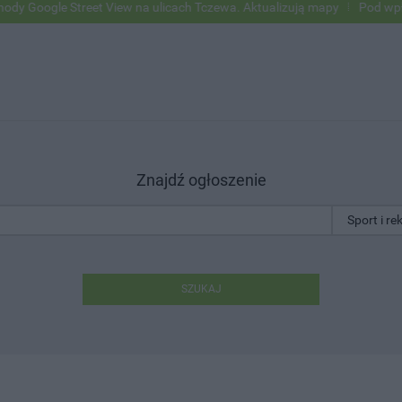
ogle Street View na ulicach Tczewa. Aktualizują mapy
Pod wpływem a
Znajdź ogłoszenie
SZUKAJ