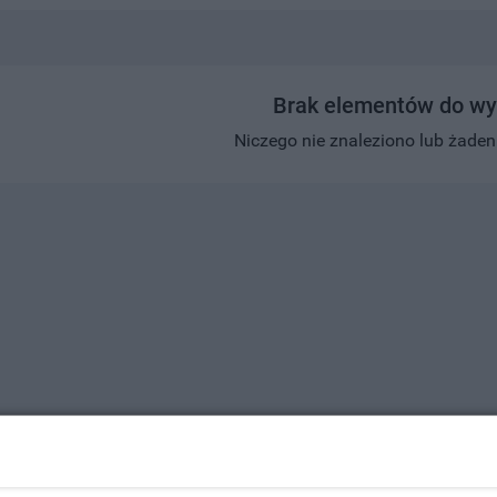
Brak elementów do wy
Niczego nie znaleziono lub żaden w