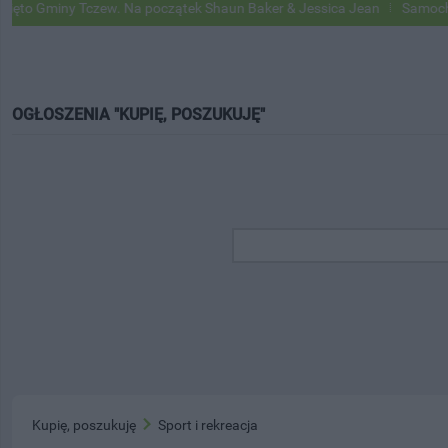
 Gminy Tczew. Na początek Shaun Baker & Jessica Jean
Samochody Go
OGŁOSZENIA "KUPIĘ, POSZUKUJĘ"
Kupię, poszukuję
Sport i rekreacja