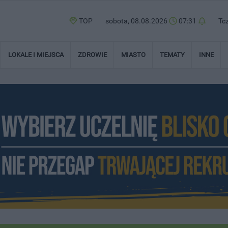
TOP
sobota, 08.08.2026
07:31
Tc
LOKALE I MIEJSCA
ZDROWIE
MIASTO
TEMATY
INNE