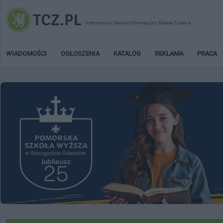
Internetowy Serwis Informacyjny Miasta Tczewa
WIADOMOŚCI
OGŁOSZENIA
KATALOG
REKLAMA
PRACA