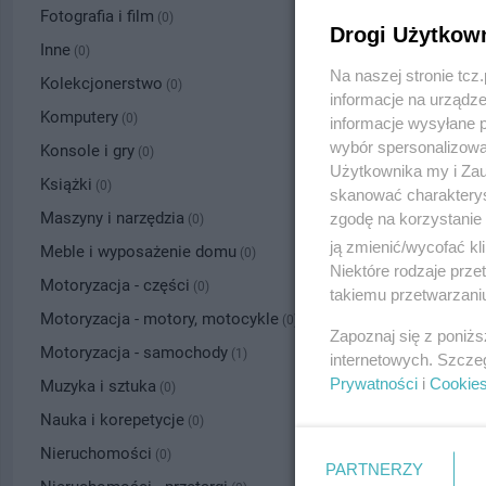
Fotografia i film
(0)
Drogi Użytkow
Inne
(0)
Na naszej stronie tc
Kolekcjonerstwo
(0)
informacje na urządze
Komputery
(0)
informacje wysyłane 
wybór spersonalizowan
Konsole i gry
(0)
Użytkownika my i Zau
Książki
(0)
skanować charakterys
Maszyny i narzędzia
zgodę na korzystanie 
(0)
ją zmienić/wycofać kl
Meble i wyposażenie domu
(0)
Niektóre rodzaje prz
Motoryzacja - części
(0)
takiemu przetwarzaniu
Motoryzacja - motory, motocykle
(0)
Zapoznaj się z poniż
Motoryzacja - samochody
(1)
internetowych. Szcze
Prywatności
i
Cookie
Muzyka i sztuka
(0)
Nauka i korepetycje
(0)
Nieruchomości
(0)
PARTNERZY