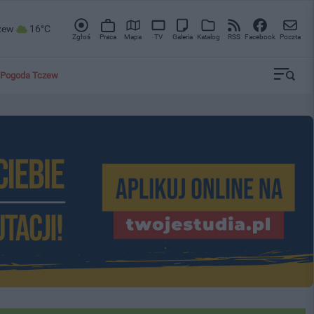
zew
16°C
Zgłoś
Praca
Mapa
TV
Galeria
Katalog
RSS
Facebook
Poczta
Pogoda Tczew