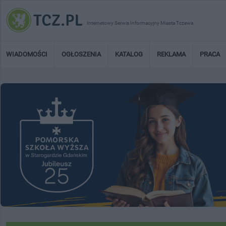
Internetowy Serwis Informacyjny Miasta Tczewa
WIADOMOŚCI
OGŁOSZENIA
KATALOG
REKLAMA
PRACA