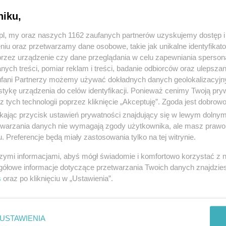
niku,
z.pl, my oraz naszych 1162 zaufanych partnerów uzyskujemy dostęp
niu oraz przetwarzamy dane osobowe, takie jak unikalne identyfikat
przez urządzenie czy dane przeglądania w celu zapewniania sperson
ych treści, pomiar reklam i treści, badanie odbiorców oraz ulepszan
fani Partnerzy możemy używać dokładnych danych geolokalizacyjn
tykę urządzenia do celów identyfikacji. Ponieważ cenimy Twoją pry
z tych technologii poprzez kliknięcie „Akceptuję”. Zgoda jest dobro
ikając przycisk ustawień prywatności znajdujący się w lewym dolny
etwarzania danych nie wymagają zgody użytkownika, ale masz prawo 
. Preferencje będą miały zastosowania tylko na tej witrynie.
szymi informacjami, abyś mógł świadomie i komfortowo korzystać z
gółowe informacje dotyczące przetwarzania Twoich danych znajdzi
s
oraz po kliknięciu w „Ustawienia”.
USTAWIENIA