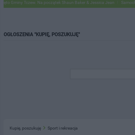
o Gminy Tczew. Na początek Shaun Baker & Jessica Jean
Samochody G
OGŁOSZENIA "KUPIĘ, POSZUKUJĘ"
Kupię, poszukuję
Sport i rekreacja