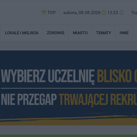
TOP
sobota, 08.08.2026
12:23
Tc
LOKALE I MIEJSCA
ZDROWIE
MIASTO
TEMATY
INNE