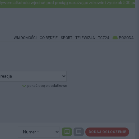
 alkoholu wjechał pod pociąg narażając zdrowie i życie ok 500 pasażer
WIADOMOŚCI
CO BĘDZIE
SPORT
TELEWIZJA
TCZ24
POGODA
pokaż opcje dodatkowe
DODAJ OGŁOSZENIE