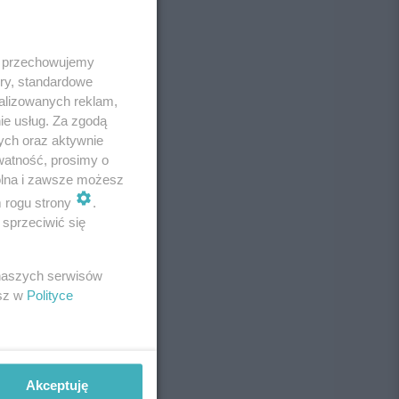
 i przechowujemy
ory, standardowe
alizowanych reklam,
ie usług. Za zgodą
ych oraz aktywnie
watność, prosimy o
wolna i zawsze możesz
m rogu strony
.
sprzeciwić się
 naszych serwisów
esz w
Polityce
Akceptuję