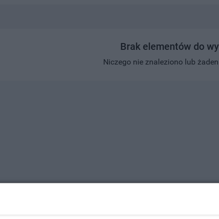
Brak elementów do wy
Niczego nie znaleziono lub żaden w