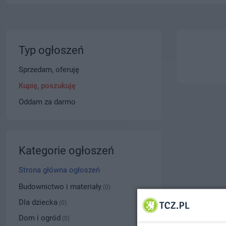
Typ ogłoszeń
Sprzedam, oferuję
Kupię, poszukuję
Oddam za darmo
Kategorie ogłoszeń
Strona główna ogłoszeń
Budownictwo i materiały
(0)
Dla dziecka
(0)
Dom i ogród
(0)