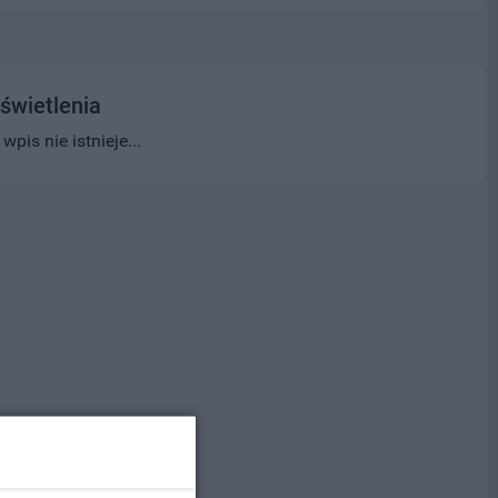
świetlenia
pis nie istnieje...