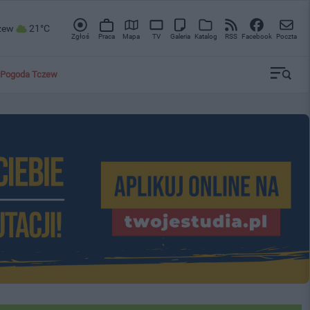
zew
21°C
Zgłoś
Praca
Mapa
TV
Galeria
Katalog
RSS
Facebook
Poczta
Pogoda Tczew