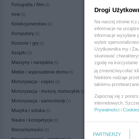
Fotografia i film
(0)
Drogi Użytkow
Inne
(0)
Na naszej stronie tc
Kolekcjonerstwo
(0)
informacje na urządze
Komputery
(0)
informacje wysyłane 
wybór spersonalizowan
Konsole i gry
(0)
Użytkownika my i Zau
Książki
(0)
skanować charakterys
Maszyny i narzędzia
zgodę na korzystanie 
(0)
ją zmienić/wycofać kl
Meble i wyposażenie domu
(0)
Niektóre rodzaje prz
Motoryzacja - części
(0)
takiemu przetwarzaniu
Motoryzacja - motory, motocykle
(0)
Zapoznaj się z poniż
Motoryzacja - samochody
(1)
internetowych. Szcze
Prywatności
i
Cookie
Muzyka i sztuka
(0)
Nauka i korepetycje
(0)
Nieruchomości
(0)
PARTNERZY