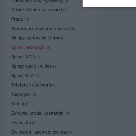
Nieruchomości - przetargi
(0)
Odzież, biżuteria i zegarki
(0)
Praca
(10)
Promocje i okazje w mieście
(0)
Sklepy, hurtownie i firmy
(0)
Sport i rekreacja
(0)
Sprzęt AGD
(0)
Sprzęt audio i wideo
(1)
Sprzęt RTV
(0)
Telefony i akcesoria
(0)
Turystyka
(0)
Usługi
(0)
Zdrowie, uroda, kosmetyki
(0)
Zwierzęta
(0)
Zwierzęta - zaginęło zwierzę
(0)