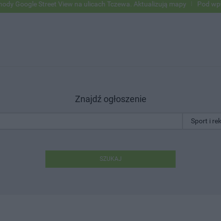
oogle Street View na ulicach Tczewa. Aktualizują mapy
Pod wpływem
Znajdź ogłoszenie
SZUKAJ