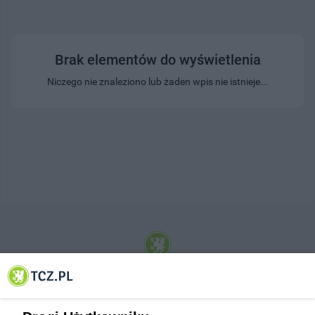
Brak elementów do wyświetlenia
Niczego nie znaleziono lub żaden wpis nie istnieje...
© 2001-2026 Tczew - TCZ.PL Sp. z o.o. Internetowy Serwis Informacyjny Miasta
Tczewa