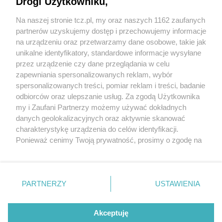
Drogi Użytkowniku,
Na naszej stronie tcz.pl, my oraz naszych 1162 zaufanych
partnerów uzyskujemy dostęp i przechowujemy informacje
na urządzeniu oraz przetwarzamy dane osobowe, takie jak
unikalne identyfikatory, standardowe informacje wysyłane
przez urządzenie czy dane przeglądania w celu
zapewniania spersonalizowanych reklam, wybór
O FIRMIE
POLITYKA PRYWATNOŚCI
HOSTING
spersonalizowanych treści, pomiar reklam i treści, badanie
REKLAMA
WSPÓŁPRACA
RSS
FACEBOOK
KONTAKT
odbiorców oraz ulepszanie usług. Za zgodą Użytkownika
my i Zaufani Partnerzy możemy używać dokładnych
Nasze serwisy
danych geolokalizacyjnych oraz aktywnie skanować
charakterystykę urządzenia do celów identyfikacji.
Aktualności
Muzyka i kultura
Ponieważ cenimy Twoją prywatność, prosimy o zgodę na
Tcz24
Archiwum wydarzeń
korzystanie z tych technologii poprzez kliknięcie
Kronika Policyjna
Telewizja Internetowa
„Akceptuję”. Zgoda jest dobrowolna i zawsze możesz ją
Kalendarz imprez
Sport
zmienić/wycofać klikając przycisk ustawień prywatności
Salony urody i masażu
Żłobki i przedszkola
PARTNERZY
USTAWIENIA
Historia miasta
Zdjęcia miasta
znajdujący się w lewym dolnym rogu strony
. Niektóre
Władze miasta
Zabytki
rodzaje przetwarzania danych nie wymagają zgody
użytkownika, ale masz prawo sprzeciwić się takiemu
Akceptuję
przetwarzaniu. Preferencje będą miały zastosowania tylko