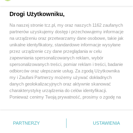
Drogi Użytkowniku,
Na naszej stronie tcz.pl, my oraz naszych 1162 zaufanych
partnerów uzyskujemy dostęp i przechowujemy informacje
na urządzeniu oraz przetwarzamy dane osobowe, takie jak
unikalne identyfikatory, standardowe informacje wysyłane
przez urządzenie czy dane przeglądania w celu
zapewniania spersonalizowanych reklam, wybór
O FIRMIE
POLITYKA PRYWATNOŚCI
HOSTING
spersonalizowanych treści, pomiar reklam i treści, badanie
REKLAMA
WSPÓŁPRACA
RSS
FACEBOOK
KONTAKT
odbiorców oraz ulepszanie usług. Za zgodą Użytkownika
my i Zaufani Partnerzy możemy używać dokładnych
Nasze serwisy
danych geolokalizacyjnych oraz aktywnie skanować
charakterystykę urządzenia do celów identyfikacji.
Aktualności
Muzyka i kultura
Ponieważ cenimy Twoją prywatność, prosimy o zgodę na
Tcz24
Archiwum wydarzeń
korzystanie z tych technologii poprzez kliknięcie
Kronika Policyjna
Telewizja Internetowa
„Akceptuję”. Zgoda jest dobrowolna i zawsze możesz ją
Kalendarz imprez
Sport
zmienić/wycofać klikając przycisk ustawień prywatności
Salony urody i masażu
Żłobki i przedszkola
PARTNERZY
USTAWIENIA
Historia miasta
Zdjęcia miasta
znajdujący się w lewym dolnym rogu strony
. Niektóre
Władze miasta
Zabytki
rodzaje przetwarzania danych nie wymagają zgody