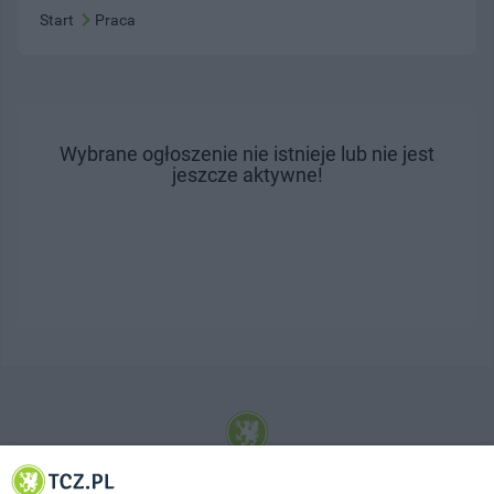
Start
Praca
Wybrane ogłoszenie nie istnieje lub nie jest
jeszcze aktywne!
© 2001-2026 Tczew - TCZ.PL Sp. z o.o. Internetowy Serwis Informacyjny Miasta
Tczewa