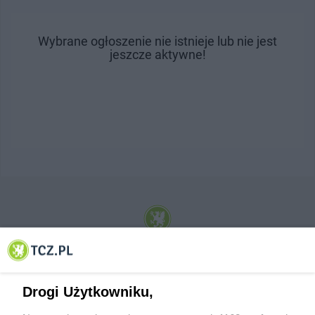
Wybrane ogłoszenie nie istnieje lub nie jest
jeszcze aktywne!
© 2001-2026 Tczew - TCZ.PL Sp. z o.o. Internetowy Serwis Informacyjny Miasta
Tczewa
Drogi Użytkowniku,