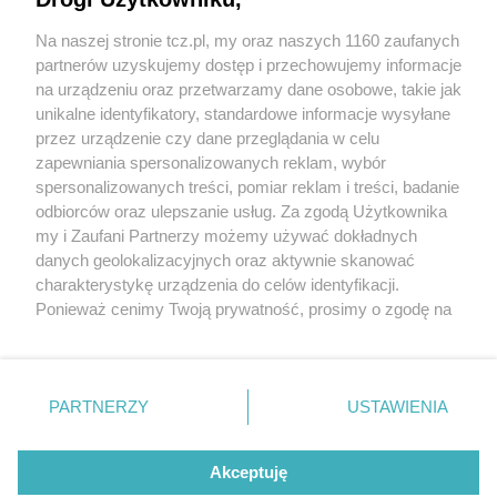
Na naszej stronie tcz.pl, my oraz naszych 1160 zaufanych
partnerów uzyskujemy dostęp i przechowujemy informacje
na urządzeniu oraz przetwarzamy dane osobowe, takie jak
unikalne identyfikatory, standardowe informacje wysyłane
przez urządzenie czy dane przeglądania w celu
zapewniania spersonalizowanych reklam, wybór
O FIRMIE
POLITYKA PRYWATNOŚCI
HOSTING
spersonalizowanych treści, pomiar reklam i treści, badanie
REKLAMA
WSPÓŁPRACA
RSS
FACEBOOK
KONTAKT
odbiorców oraz ulepszanie usług. Za zgodą Użytkownika
my i Zaufani Partnerzy możemy używać dokładnych
Nasze serwisy
danych geolokalizacyjnych oraz aktywnie skanować
charakterystykę urządzenia do celów identyfikacji.
Aktualności
Muzyka i kultura
Ponieważ cenimy Twoją prywatność, prosimy o zgodę na
Tcz24
Archiwum wydarzeń
korzystanie z tych technologii poprzez kliknięcie
Kronika Policyjna
Telewizja Internetowa
„Akceptuję”. Zgoda jest dobrowolna i zawsze możesz ją
Kalendarz imprez
Sport
zmienić/wycofać klikając przycisk ustawień prywatności
Salony urody i masażu
Żłobki i przedszkola
PARTNERZY
USTAWIENIA
Historia miasta
Zdjęcia miasta
znajdujący się w lewym dolnym rogu strony
. Niektóre
Władze miasta
Zabytki
rodzaje przetwarzania danych nie wymagają zgody
użytkownika, ale masz prawo sprzeciwić się takiemu
Akceptuję
przetwarzaniu. Preferencje będą miały zastosowania tylko