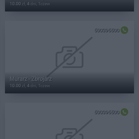
10.00
zł,
4
dni, Tczew
500395500
Murarz - Zbrojarz
10.00
zł,
4
dni, Tczew
500395500