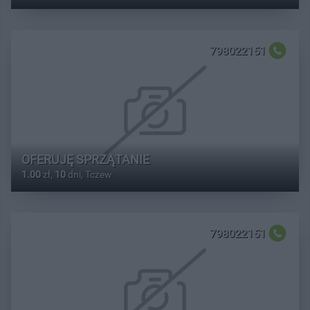
798022151
OFERUJĘ SPRZĄTANIE
1.00
zł,
10
dni, Tczew
798022151