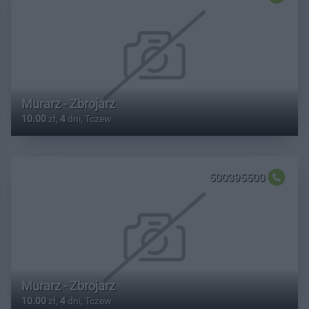
Murarz - Zbrojarz
10.00
zł,
4
dni, Tczew
500395500
Murarz - Zbrojarz
10.00
zł,
4
dni, Tczew