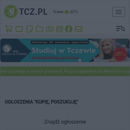
Tczew
22°C
Toggl
naviga
w pozostaje w swoich granicach. Rozporządzenie Rady Ministrów opub
OGŁOSZENIA "KUPIĘ, POSZUKUJĘ"
Znajdź ogłoszenie