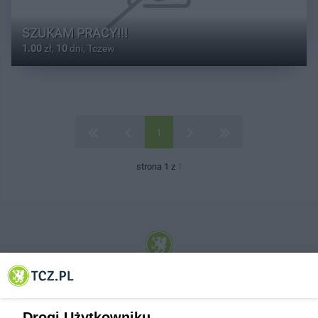
SZUKAM PRACY!!!
1.00
zł,
10
dni, Tczew
1
strona 1 z
1
© 2001-2026 Tczew - TCZ.PL Sp. z o.o. Internetowy Serwis Informacyjny Miasta
Tczewa
Drogi Użytkowniku,