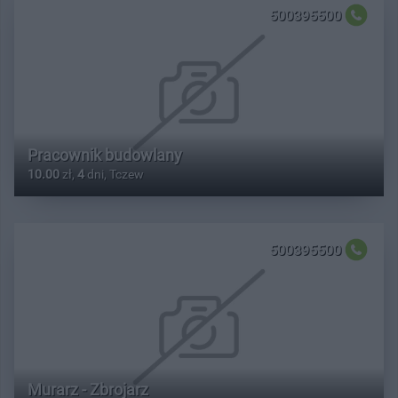
500395500
Pracownik budowlany
10.00
zł,
4
dni, Tczew
500395500
Murarz - Zbrojarz