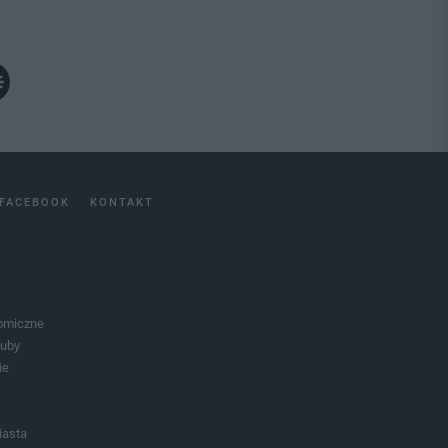
FACEBOOK
KONTAKT
omiczne
luby
ie
iasta