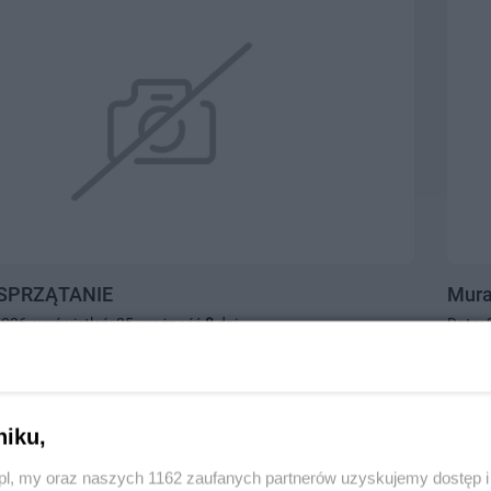
SPRZĄTANIE
Mura
2026, wyświetleń: 25, ważność
8
dni
Data: 
8022151
, kategoria:
Praca
Tczew,
10.0
niku,
z.pl, my oraz naszych 1162 zaufanych partnerów uzyskujemy dostęp