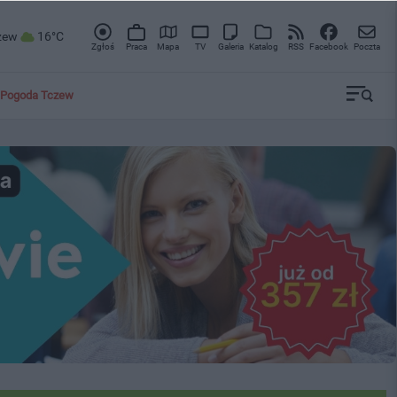
zew
16°C
Zgłoś
Praca
Mapa
TV
Galeria
Katalog
RSS
Facebook
Poczta
Pogoda Tczew