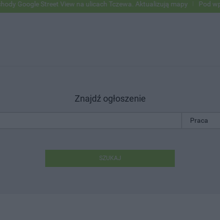
gle Street View na ulicach Tczewa. Aktualizują mapy
Pod wpływem al
Znajdź ogłoszenie
SZUKAJ