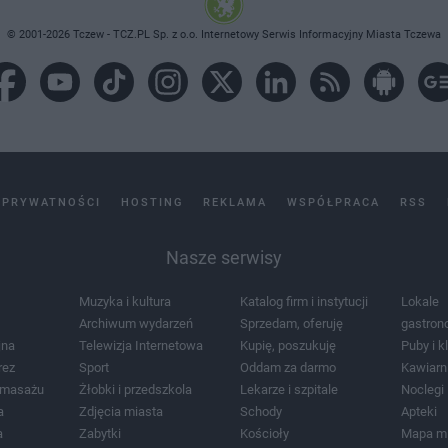
© 2001-2026 Tczew - TCZ.PL Sp. z o.o. Internetowy Serwis Informacyjny Miasta Tczewa
 PRYWATNOŚCI
HOSTING
REKLAMA
WSPÓŁPRACA
RSS
Nasze serwisy
Muzyka i kultura
Katalog firm i instytucji
Lokale
Archiwum wydarzeń
Sprzedam, oferuję
gastron
jna
Telewizja Internetowa
Kupię, poszukuję
Puby i k
rez
Sport
Oddam za darmo
Kawiarn
i masażu
Żłobki i przedszkola
Lekarze i szpitale
Noclegi
a
Zdjęcia miasta
Schody
Apteki
a
Zabytki
Kościoły
Mapa m