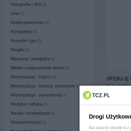
Fotografia i film
(0)
Inne
(0)
Kolekcjonerstwo
(0)
Komputery
(0)
Konsole i gry
(0)
Książki
(0)
Maszyny i narzędzia
(0)
Meble i wyposażenie domu
(0)
Motoryzacja - części
(0)
OFERUJĘ 
Motoryzacja - motory, motocykle
Data: 02.08.
(0)
Tczew, tel.
79
Motoryzacja - samochody
(1)
1.00 zł
Muzyka i sztuka
(0)
Nauka i korepetycje
(0)
Drogi Użytkow
Nieruchomości
(0)
Na naszej stronie tc