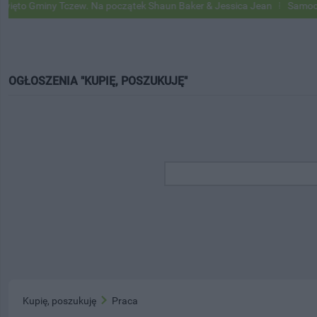
Gminy Tczew. Na początek Shaun Baker & Jessica Jean
Samochody Goo
OGŁOSZENIA "KUPIĘ, POSZUKUJĘ"
Kupię, poszukuję
Praca