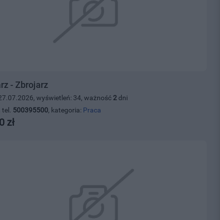
rz - Zbrojarz
27.07.2026, wyświetleń: 34, ważność
2
dni
 tel.
500395500
, kategoria:
Praca
0 zł