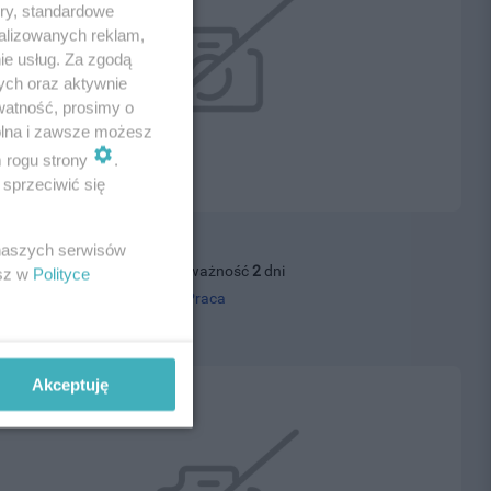
ory, standardowe
alizowanych reklam,
ie usług. Za zgodą
ych oraz aktywnie
watność, prosimy o
wolna i zawsze możesz
m rogu strony
.
sprzeciwić się
rz - Zbrojarz
 naszych serwisów
27.07.2026, wyświetleń: 40, ważność
2
dni
esz w
Polityce
 tel.
500395500
, kategoria:
Praca
0 zł
Akceptuję