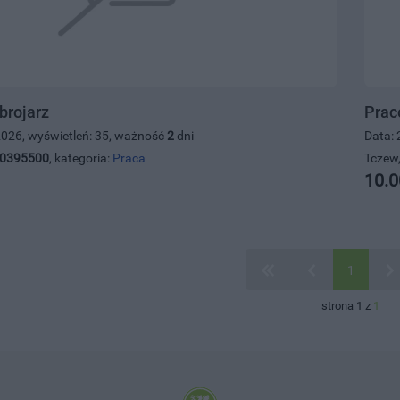
brojarz
Prac
2026, wyświetleń: 35, ważność
2
dni
Data: 
0395500
, kategoria:
Praca
Tczew,
10.0
1
strona 1 z
1