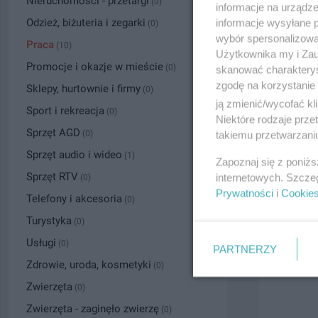
Nieruchomości - przetargi
(0)
informacje na urządze
Odzież, biżuteria i zegarki
informacje wysyłane 
(0)
wybór spersonalizowan
Praca
(10)
Użytkownika my i Zau
Promocje i okazje w mieście
(0)
skanować charakterys
zgodę na korzystanie 
Sklepy, hurtownie i firmy
(0)
ją zmienić/wycofać kl
Sport i rekreacja
(0)
Niektóre rodzaje prz
Sprzęt AGD
(0)
takiemu przetwarzaniu
Sprzęt audio i wideo
Murarz - Z
(1)
Zapoznaj się z poniż
Data: 27.07.
Sprzęt RTV
internetowych. Szcze
(0)
Prywatności
i
Cookie
Tczew, tel.
50
Telefony i akcesoria
(0)
10.00 zł
Turystyka
(0)
Usługi
(0)
PARTNERZY
Zdrowie, uroda, kosmetyki
(0)
Zwierzęta
(0)
Zwierzęta - zaginęło zwierzę
(0)