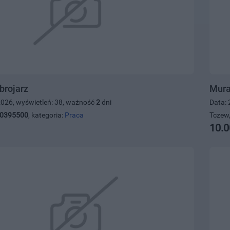
brojarz
Mura
2026, wyświetleń: 38, ważność
2
dni
Data: 
0395500
, kategoria:
Praca
Tczew,
10.0