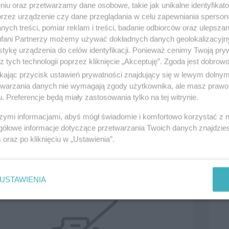
niu oraz przetwarzamy dane osobowe, takie jak unikalne identyfikat
przez urządzenie czy dane przeglądania w celu zapewniania sperson
ych treści, pomiar reklam i treści, badanie odbiorców oraz ulepszan
fani Partnerzy możemy używać dokładnych danych geolokalizacyjn
tykę urządzenia do celów identyfikacji. Ponieważ cenimy Twoją pry
z tych technologii poprzez kliknięcie „Akceptuję”. Zgoda jest dobro
ikając przycisk ustawień prywatności znajdujący się w lewym dolny
etwarzania danych nie wymagają zgody użytkownika, ale masz prawo 
. Preferencje będą miały zastosowania tylko na tej witrynie.
brojarz
Mura
szymi informacjami, abyś mógł świadomie i komfortowo korzystać z
2026, wyświetleń: 38, ważność
2
dni
Data: 
gółowe informacje dotyczące przetwarzania Twoich danych znajdzi
s
oraz po kliknięciu w „Ustawienia”.
0395500
, kategoria:
Praca
Tczew,
10.0
USTAWIENIA