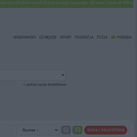
koholu wjechał pod pociąg narażając zdrowie i życie ok 500 pasażerów
WIADOMOŚCI
CO BĘDZIE
SPORT
TELEWIZJA
TCZ24
POGODA
pokaż opcje dodatkowe
DODAJ OGŁOSZENIE