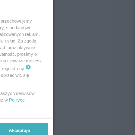
 i przechowujemy
ory, standardowe
alizowanych reklam,
ie usług. Za zgodą
ych oraz aktywnie
watność, prosimy o
wolna i zawsze możesz
m rogu strony
.
sprzeciwić się
 naszych serwisów
esz w
Polityce
Akceptuję