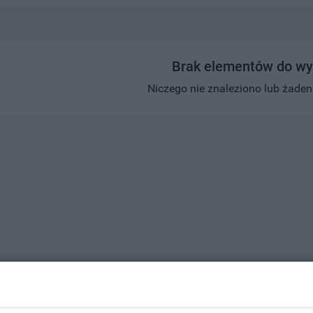
Brak elementów do wy
Niczego nie znaleziono lub żaden w