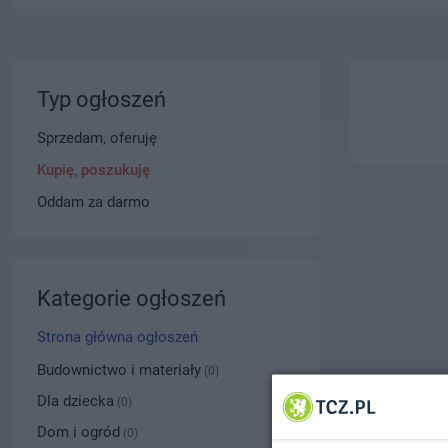
Typ ogłoszeń
Sprzedam, oferuję
Kupię, poszukuję
Oddam za darmo
Kategorie ogłoszeń
Strona główna ogłoszeń
Budownictwo i materiały
(0)
Dla dziecka
(0)
Dom i ogród
(0)