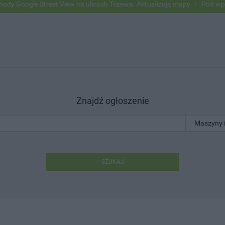
ogle Street View na ulicach Tczewa. Aktualizują mapy
Pod wpływem 
Znajdź ogłoszenie
SZUKAJ