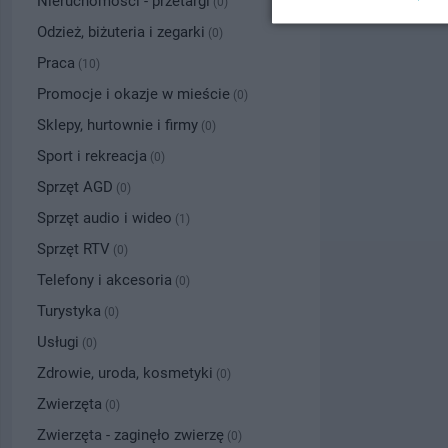
Nieruchomości - przetargi
(0)
Odzież, biżuteria i zegarki
(0)
Praca
(10)
Promocje i okazje w mieście
(0)
Sklepy, hurtownie i firmy
(0)
Sport i rekreacja
(0)
Sprzęt AGD
(0)
Sprzęt audio i wideo
(1)
Sprzęt RTV
(0)
Telefony i akcesoria
(0)
Turystyka
(0)
Usługi
(0)
Zdrowie, uroda, kosmetyki
(0)
Zwierzęta
(0)
Zwierzęta - zaginęło zwierzę
(0)