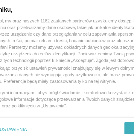
niku,
z.pl, my oraz naszych 1162 zaufanych partnerów uzyskujemy dostęp
niu oraz przetwarzamy dane osobowe, takie jak unikalne identyfikat
przez urządzenie czy dane przeglądania w celu zapewniania sperson
ych treści, pomiar reklam i treści, badanie odbiorców oraz ulepszan
fani Partnerzy możemy używać dokładnych danych geolokalizacyjn
tykę urządzenia do celów identyfikacji. Ponieważ cenimy Twoją pry
z tych technologii poprzez kliknięcie „Akceptuję”. Zgoda jest dobro
ikając przycisk ustawień prywatności znajdujący się w lewym dolny
etwarzania danych nie wymagają zgody użytkownika, ale masz prawo 
. Preferencje będą miały zastosowania tylko na tej witrynie.
szymi informacjami, abyś mógł świadomie i komfortowo korzystać z
gółowe informacje dotyczące przetwarzania Twoich danych znajdzi
s
oraz po kliknięciu w „Ustawienia”.
USTAWIENIA