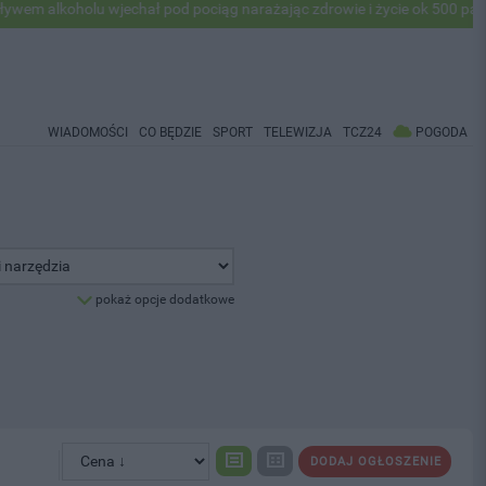
alkoholu wjechał pod pociąg narażając zdrowie i życie ok 500 pasażeró
WIADOMOŚCI
CO BĘDZIE
SPORT
TELEWIZJA
TCZ24
POGODA
pokaż opcje dodatkowe
DODAJ OGŁOSZENIE