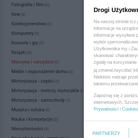
Fotografia i film
(0)
Drogi Użytkow
Inne
(0)
Na naszej stronie tc
Kolekcjonerstwo
(0)
informacje na urządze
Komputery
(0)
informacje wysyłane 
wybór spersonalizowan
Konsole i gry
(0)
Użytkownika my i Zau
Książki
(0)
skanować charakterys
Maszyny i narzędzia
zgodę na korzystanie 
(0)
ją zmienić/wycofać kl
Meble i wyposażenie domu
(0)
Niektóre rodzaje prz
Motoryzacja - części
(0)
takiemu przetwarzaniu
Motoryzacja - motory, motocykle
(0)
Zapoznaj się z poniż
Motoryzacja - samochody
(1)
internetowych. Szcze
Prywatności
i
Cookie
Muzyka i sztuka
(0)
Nauka i korepetycje
(0)
Nieruchomości
(0)
PARTNERZY