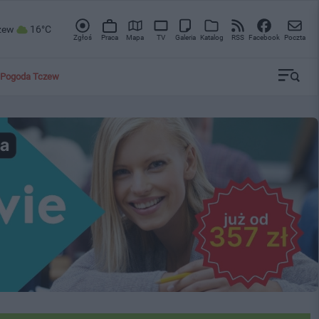
zew
16°C
Zgłoś
Praca
Mapa
TV
Galeria
Katalog
RSS
Facebook
Poczta
Pogoda Tczew