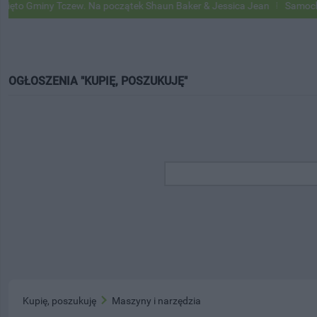
 Gminy Tczew. Na początek Shaun Baker & Jessica Jean
Samochody Go
OGŁOSZENIA "KUPIĘ, POSZUKUJĘ"
Kupię, poszukuję
Maszyny i narzędzia