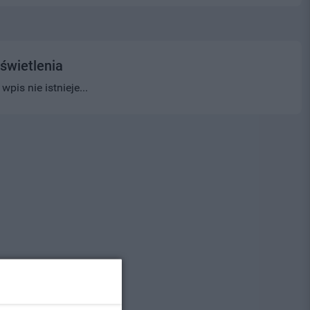
świetlenia
pis nie istnieje...