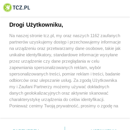
© 2001-2026 Tczew - TCZ.PL Sp. z o.o. Internetowy Serwis Informacyjny Miasta
Tczewa
Drogi Użytkowniku,
Na naszej stronie tcz.pl, my oraz naszych 1162 zaufanych
partnerów uzyskujemy dostęp i przechowujemy informacje
na urządzeniu oraz przetwarzamy dane osobowe, takie jak
unikalne identyfikatory, standardowe informacje wysyłane
przez urządzenie czy dane przeglądania w celu
zapewniania spersonalizowanych reklam, wybór
O FIRMIE
POLITYKA PRYWATNOŚCI
HOSTING
spersonalizowanych treści, pomiar reklam i treści, badanie
REKLAMA
WSPÓŁPRACA
RSS
FACEBOOK
KONTAKT
odbiorców oraz ulepszanie usług. Za zgodą Użytkownika
my i Zaufani Partnerzy możemy używać dokładnych
Nasze serwisy
danych geolokalizacyjnych oraz aktywnie skanować
charakterystykę urządzenia do celów identyfikacji.
Aktualności
Muzyka i kultura
Ponieważ cenimy Twoją prywatność, prosimy o zgodę na
Tcz24
Archiwum wydarzeń
korzystanie z tych technologii poprzez kliknięcie
Kronika Policyjna
Telewizja Internetowa
„Akceptuję”. Zgoda jest dobrowolna i zawsze możesz ją
Kalendarz imprez
Sport
zmienić/wycofać klikając przycisk ustawień prywatności
Salony urody i masażu
Żłobki i przedszkola