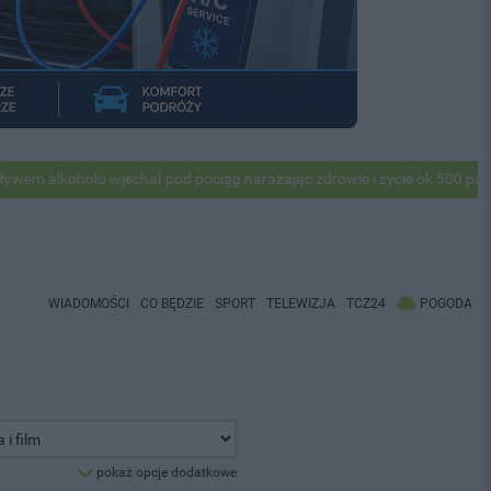
lkoholu wjechał pod pociąg narażając zdrowie i życie ok 500 pasażerów
WIADOMOŚCI
CO BĘDZIE
SPORT
TELEWIZJA
TCZ24
POGODA
pokaż opcje dodatkowe