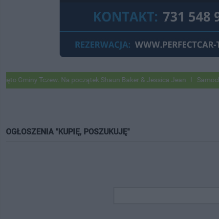
Gminy Tczew. Na początek Shaun Baker & Jessica Jean
Samochody Goo
OGŁOSZENIA "KUPIĘ, POSZUKUJĘ"