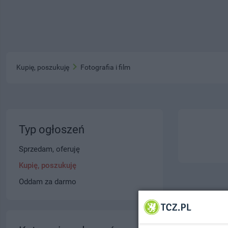
Kupię, poszukuję
Fotografia i film
Typ ogłoszeń
Sprzedam, oferuję
Kupię, poszukuję
Oddam za darmo