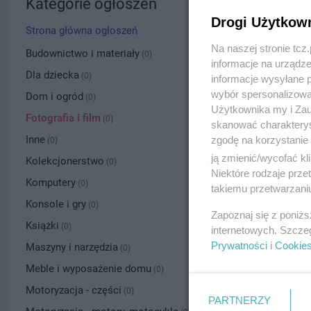
Kategorie ogłoszeń
Drogi Użytkow
Strona główna ogłoszeń
Na naszej stronie tc
Budownictwo i materiały
(0)
informacje na urządze
Dla dziecka
(0)
informacje wysyłane 
wybór spersonalizowan
Dom i ogród
(0)
Użytkownika my i Zau
Fotografia i film
(0)
skanować charakterys
Inne
zgodę na korzystanie 
(0)
ją zmienić/wycofać kl
Kolekcjonerstwo
(0)
Niektóre rodzaje prz
Komputery
(0)
takiemu przetwarzaniu
Konsole i gry
(0)
Zapoznaj się z poniż
Książki
(0)
internetowych. Szcze
Prywatności
i
Cookie
Maszyny i narzędzia
(0)
Meble i wyposażenie domu
(0)
Motoryzacja - części
(0)
PARTNERZY