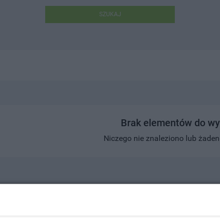
SZUKAJ
Brak elementów do wy
Niczego nie znaleziono lub żaden w