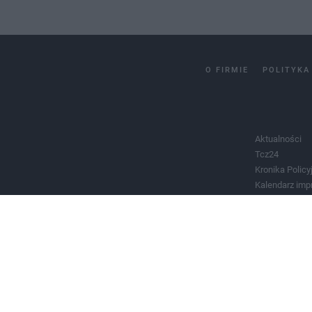
O FIRMIE
POLITYKA
Aktualności
Tcz24
Kronika Policy
Kalendarz imp
Salony urody 
Historia miast
Władze miast