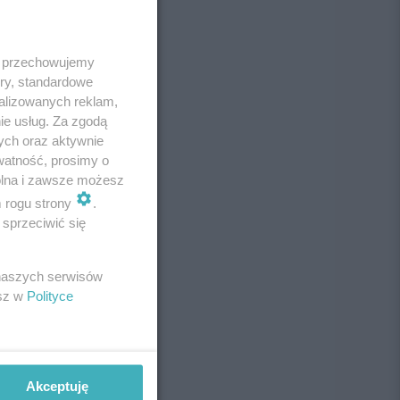
 i przechowujemy
ory, standardowe
alizowanych reklam,
ie usług. Za zgodą
ych oraz aktywnie
watność, prosimy o
wolna i zawsze możesz
m rogu strony
.
sprzeciwić się
 naszych serwisów
esz w
Polityce
Akceptuję