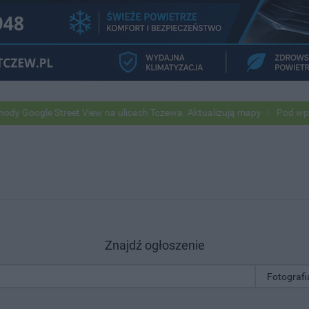
gle Street View na ulicach Tczewa. Aktualizują mapy
Pod wpływem a
Znajdź ogłoszenie