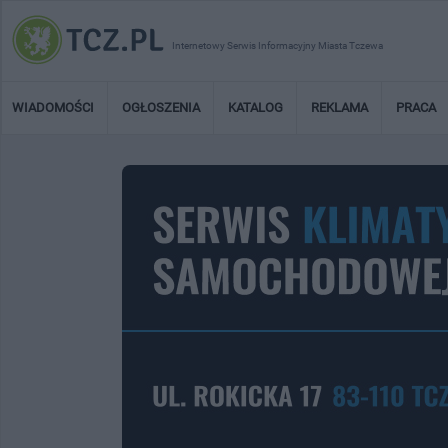
Internetowy Serwis Informacyjny Miasta Tczewa
WIADOMOŚCI
OGŁOSZENIA
KATALOG
REKLAMA
PRACA