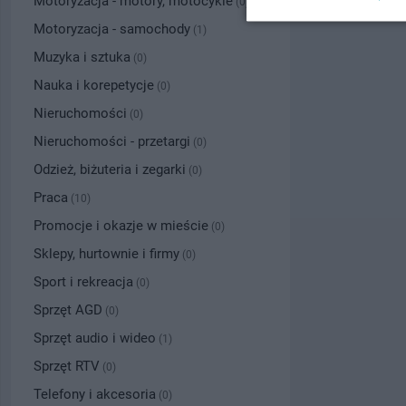
Motoryzacja - motory, motocykle
(0)
Motoryzacja - samochody
(1)
Muzyka i sztuka
(0)
Nauka i korepetycje
(0)
Nieruchomości
(0)
Nieruchomości - przetargi
(0)
Odzież, biżuteria i zegarki
(0)
Praca
(10)
Promocje i okazje w mieście
(0)
Sklepy, hurtownie i firmy
(0)
Sport i rekreacja
(0)
Sprzęt AGD
(0)
Sprzęt audio i wideo
(1)
Sprzęt RTV
(0)
Telefony i akcesoria
(0)