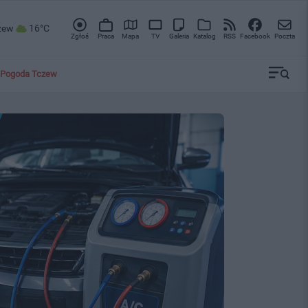
zew
16°C
Zgłoś
Praca
Mapa
TV
Galeria
Katalog
RSS
Facebook
Poczta
Pogoda Tczew