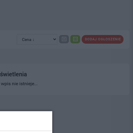
DODAJ OGŁOSZENIE
świetlenia
pis nie istnieje...