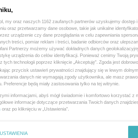
niku,
z.pl, my oraz naszych 1162 zaufanych partnerów uzyskujemy dostęp
niu oraz przetwarzamy dane osobowe, takie jak unikalne identyfikat
przez urządzenie czy dane przeglądania w celu zapewniania sperson
ych treści, pomiar reklam i treści, badanie odbiorców oraz ulepszan
fani Partnerzy możemy używać dokładnych danych geolokalizacyjn
tykę urządzenia do celów identyfikacji. Ponieważ cenimy Twoją pry
z tych technologii poprzez kliknięcie „Akceptuję”. Zgoda jest dobro
ikając przycisk ustawień prywatności znajdujący się w lewym dolny
etwarzania danych nie wymagają zgody użytkownika, ale masz prawo 
. Preferencje będą miały zastosowania tylko na tej witrynie.
szymi informacjami, abyś mógł świadomie i komfortowo korzystać z
gółowe informacje dotyczące przetwarzania Twoich danych znajdzi
s
oraz po kliknięciu w „Ustawienia”.
USTAWIENIA