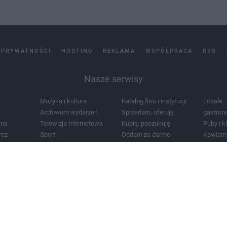
 PRYWATNOŚCI
HOSTING
REKLAMA
WSPÓŁPRACA
RSS
Nasze serwisy
Muzyka i kultura
Katalog firm i instytucji
Lokale
Archiwum wydarzeń
Sprzedam, oferuję
gastron
jna
Telewizja Internetowa
Kupię, poszukuję
Puby i k
rez
Sport
Oddam za darmo
Kawiarn
i masażu
Żłobki i przedszkola
Lekarze i szpitale
Noclegi
a
Zdjęcia miasta
Schody
Apteki
a
Zabytki
Kościoły
Mapa m
Pogoda
Zainstaluj aplikację Tcz.pl w Google Play:
Android