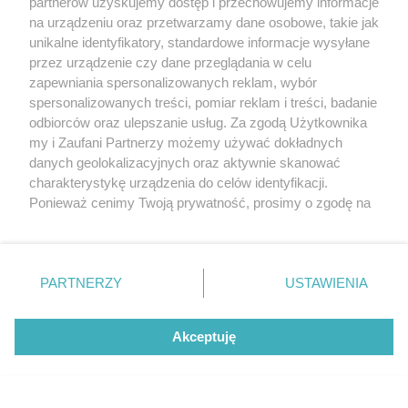
partnerów uzyskujemy dostęp i przechowujemy informacje
na urządzeniu oraz przetwarzamy dane osobowe, takie jak
unikalne identyfikatory, standardowe informacje wysyłane
przez urządzenie czy dane przeglądania w celu
zapewniania spersonalizowanych reklam, wybór
O FIRMIE
POLITYKA PRYWATNOŚCI
HOSTING
spersonalizowanych treści, pomiar reklam i treści, badanie
REKLAMA
WSPÓŁPRACA
RSS
FACEBOOK
KONTAKT
odbiorców oraz ulepszanie usług. Za zgodą Użytkownika
my i Zaufani Partnerzy możemy używać dokładnych
Nasze serwisy
danych geolokalizacyjnych oraz aktywnie skanować
charakterystykę urządzenia do celów identyfikacji.
Aktualności
Muzyka i kultura
Ponieważ cenimy Twoją prywatność, prosimy o zgodę na
Tcz24
Archiwum wydarzeń
korzystanie z tych technologii poprzez kliknięcie
Kronika Policyjna
Telewizja Internetowa
„Akceptuję”. Zgoda jest dobrowolna i zawsze możesz ją
Kalendarz imprez
Sport
zmienić/wycofać klikając przycisk ustawień prywatności
Salony urody i masażu
Żłobki i przedszkola
PARTNERZY
USTAWIENIA
Historia miasta
Zdjęcia miasta
znajdujący się w lewym dolnym rogu strony
. Niektóre
Władze miasta
Zabytki
rodzaje przetwarzania danych nie wymagają zgody
użytkownika, ale masz prawo sprzeciwić się takiemu
Akceptuję
przetwarzaniu. Preferencje będą miały zastosowania tylko
na tej witrynie.
Zainstaluj aplikację Tcz.pl w Google Play:
Android
Zapoznaj się z poniższymi informacjami, abyś mógł