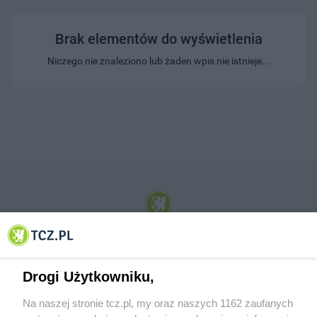
Brak elementów do wyświetlenia
Niczego nie znaleziono lub żaden wpis nie istnieje...
© 2001-2026 Tczew - TCZ.PL Sp. z o.o. Internetowy Serwis Informacyjny Miasta
Tczewa
Drogi Użytkowniku,
Na naszej stronie tcz.pl, my oraz naszych 1162 zaufanych