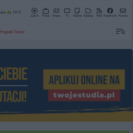
zew
16°C
Zgłoś
Praca
Mapa
TV
Galeria
Katalog
RSS
Facebook
Poczta
Pogoda Tczew