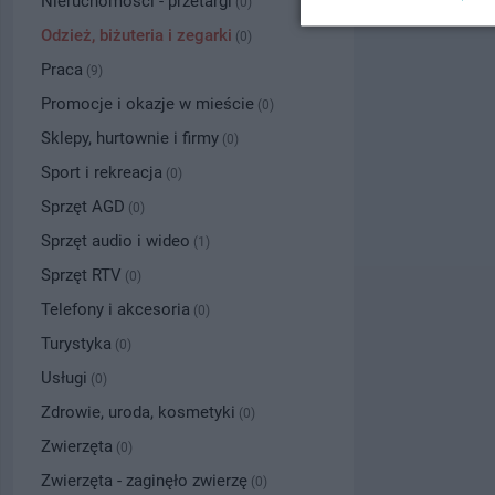
Nieruchomości - przetargi
(0)
Odzież, biżuteria i zegarki
(0)
Praca
(9)
Promocje i okazje w mieście
(0)
Sklepy, hurtownie i firmy
(0)
Sport i rekreacja
(0)
Sprzęt AGD
(0)
Sprzęt audio i wideo
(1)
Sprzęt RTV
(0)
Telefony i akcesoria
(0)
Turystyka
(0)
Usługi
(0)
Zdrowie, uroda, kosmetyki
(0)
Zwierzęta
(0)
Zwierzęta - zaginęło zwierzę
(0)