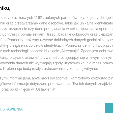
niku,
z.pl, my oraz naszych 1162 zaufanych partnerów uzyskujemy dostęp
niu oraz przetwarzamy dane osobowe, takie jak unikalne identyfikat
przez urządzenie czy dane przeglądania w celu zapewniania sperson
ych treści, pomiar reklam i treści, badanie odbiorców oraz ulepszan
fani Partnerzy możemy używać dokładnych danych geolokalizacyjn
tykę urządzenia do celów identyfikacji. Ponieważ cenimy Twoją pry
z tych technologii poprzez kliknięcie „Akceptuję”. Zgoda jest dobro
ikając przycisk ustawień prywatności znajdujący się w lewym dolny
etwarzania danych nie wymagają zgody użytkownika, ale masz prawo 
. Preferencje będą miały zastosowania tylko na tej witrynie.
szymi informacjami, abyś mógł świadomie i komfortowo korzystać z
gółowe informacje dotyczące przetwarzania Twoich danych znajdzi
s
oraz po kliknięciu w „Ustawienia”.
USTAWIENIA