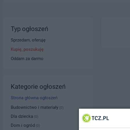
Typ ogłoszeń
Sprzedam, oferuję
Kupię, poszukuję
Oddam za darmo
Kategorie ogłoszeń
Strona główna ogłoszeń
Budownictwo i materiały
(0)
Dla dziecka
(0)
Dom i ogród
(0)