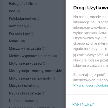
Fotografia i film
(0)
Drogi Użytkow
Inne
(0)
Na naszej stronie tc
Kolekcjonerstwo
(0)
informacje na urządze
Komputery
(0)
informacje wysyłane 
wybór spersonalizowan
Konsole i gry
(0)
Użytkownika my i Zau
Książki
(0)
skanować charakterys
Maszyny i narzędzia
zgodę na korzystanie 
(0)
ją zmienić/wycofać kl
Meble i wyposażenie domu
(0)
Niektóre rodzaje prz
Motoryzacja - części
(0)
takiemu przetwarzaniu
Motoryzacja - motory, motocykle
(0)
Zapoznaj się z poniż
Motoryzacja - samochody
(1)
internetowych. Szcze
Prywatności
i
Cookie
Muzyka i sztuka
(0)
Nauka i korepetycje
(0)
Nieruchomości
(0)
PARTNERZY