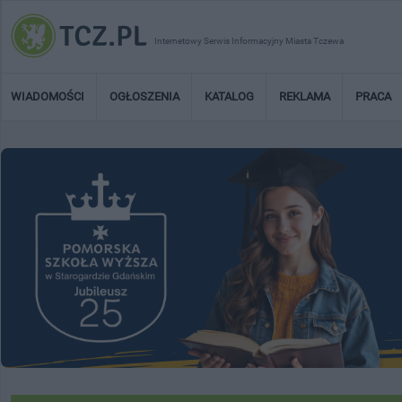
Internetowy Serwis Informacyjny Miasta Tczewa
WIADOMOŚCI
OGŁOSZENIA
KATALOG
REKLAMA
PRACA