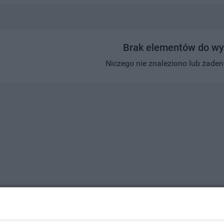
Brak elementów do wy
Niczego nie znaleziono lub żaden w