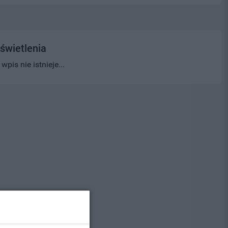
świetlenia
pis nie istnieje...