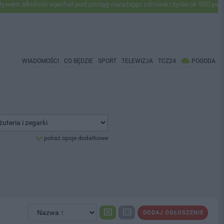
lkoholu wjechał pod pociąg narażając zdrowie i życie ok 500 pasażeró
WIADOMOŚCI
CO BĘDZIE
SPORT
TELEWIZJA
TCZ24
POGODA
pokaż opcje dodatkowe
DODAJ OGŁOSZENIE