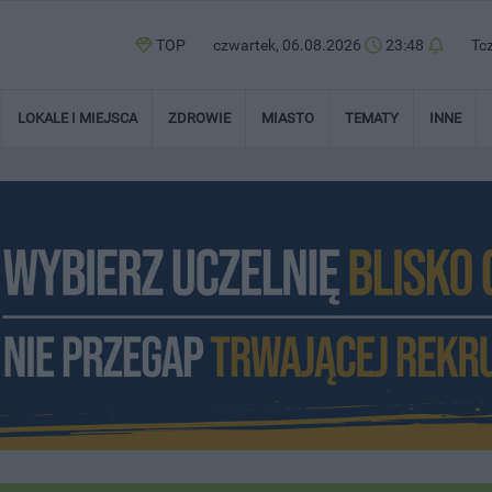
TOP
czwartek, 06.08.2026
23:48
Tc
LOKALE I MIEJSCA
ZDROWIE
MIASTO
TEMATY
INNE