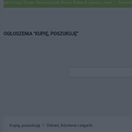
 Gminy Tczew. Na początek Shaun Baker & Jessica Jean
Samochody Go
OGŁOSZENIA "KUPIĘ, POSZUKUJĘ"
Kupię, poszukuję
Odzież, biżuteria i zegarki