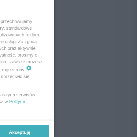
 i przechowujemy
ory, standardowe
alizowanych reklam,
ie usług. Za zgodą
ych oraz aktywnie
watność, prosimy o
wolna i zawsze możesz
m rogu strony
.
sprzeciwić się
 naszych serwisów
esz w
Polityce
Akceptuję