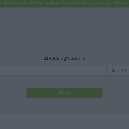
ogle Street View na ulicach Tczewa. Aktualizują mapy
Pod wpływem a
Znajdź ogłoszenie
SZUKAJ