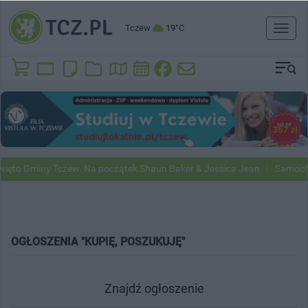
Tczew
19°C
Toggl
naviga
ięto Gminy Tczew. Na początek Shaun Baker & Jessica Jean
Samochod
OGŁOSZENIA "KUPIĘ, POSZUKUJĘ"
Znajdź ogłoszenie