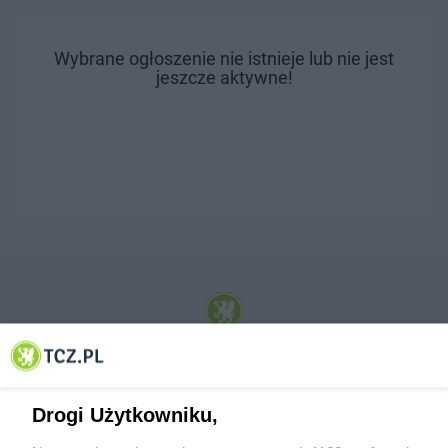
Wybrane ogłoszenie nie istnieje lub nie jest
jeszcze aktywne!
© 2001-2026 Tczew - TCZ.PL Sp. z o.o. Internetowy Serwis Informacyjny Miasta
Tczewa
Drogi Użytkowniku,