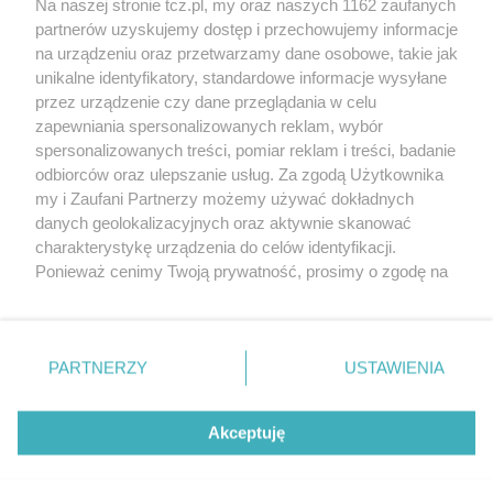
Na naszej stronie tcz.pl, my oraz naszych 1162 zaufanych
partnerów uzyskujemy dostęp i przechowujemy informacje
na urządzeniu oraz przetwarzamy dane osobowe, takie jak
unikalne identyfikatory, standardowe informacje wysyłane
przez urządzenie czy dane przeglądania w celu
zapewniania spersonalizowanych reklam, wybór
O FIRMIE
POLITYKA PRYWATNOŚCI
HOSTING
spersonalizowanych treści, pomiar reklam i treści, badanie
REKLAMA
WSPÓŁPRACA
RSS
FACEBOOK
KONTAKT
odbiorców oraz ulepszanie usług. Za zgodą Użytkownika
my i Zaufani Partnerzy możemy używać dokładnych
Nasze serwisy
danych geolokalizacyjnych oraz aktywnie skanować
charakterystykę urządzenia do celów identyfikacji.
Aktualności
Muzyka i kultura
Ponieważ cenimy Twoją prywatność, prosimy o zgodę na
Tcz24
Archiwum wydarzeń
korzystanie z tych technologii poprzez kliknięcie
Kronika Policyjna
Telewizja Internetowa
„Akceptuję”. Zgoda jest dobrowolna i zawsze możesz ją
Kalendarz imprez
Sport
zmienić/wycofać klikając przycisk ustawień prywatności
Salony urody i masażu
Żłobki i przedszkola
PARTNERZY
USTAWIENIA
Historia miasta
Zdjęcia miasta
znajdujący się w lewym dolnym rogu strony
. Niektóre
Władze miasta
Zabytki
rodzaje przetwarzania danych nie wymagają zgody
użytkownika, ale masz prawo sprzeciwić się takiemu
Akceptuję
przetwarzaniu. Preferencje będą miały zastosowania tylko
na tej witrynie.
Zainstaluj aplikację Tcz.pl w Google Play:
Android