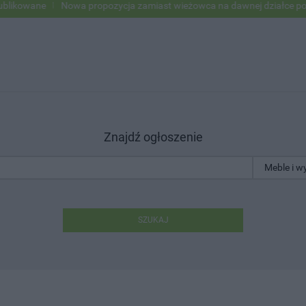
owane
Nowa propozycja zamiast wieżowca na dawnej działce po USC
Znajdź ogłoszenie
SZUKAJ