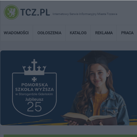
Internetowy Serwis Informacyjny Miasta Tczewa
WIADOMOŚCI
OGŁOSZENIA
KATALOG
REKLAMA
PRACA