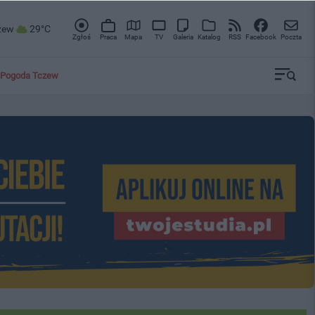
zew
29°C
Zgłoś
Praca
Mapa
TV
Galeria
Katalog
RSS
Facebook
Poczta
Pogoda Tczew