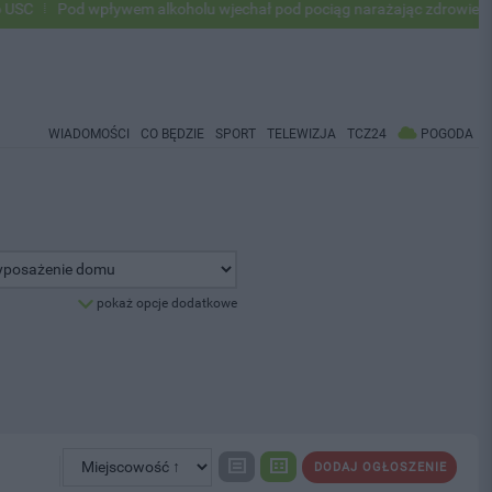
Pod wpływem alkoholu wjechał pod pociąg narażając zdrowie i życie 
WIADOMOŚCI
CO BĘDZIE
SPORT
TELEWIZJA
TCZ24
POGODA
pokaż opcje dodatkowe
DODAJ OGŁOSZENIE