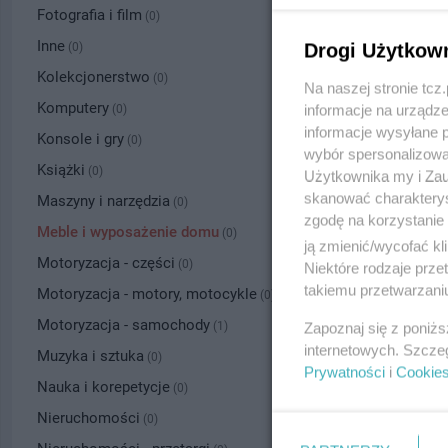
Fotografia i film
(0)
Inne
Drogi Użytkow
(0)
Kolekcjonerstwo
(0)
Na naszej stronie tc
Komputery
informacje na urządze
(0)
informacje wysyłane 
Konsole i gry
(0)
wybór spersonalizowan
Książki
(0)
Użytkownika my i Zau
skanować charakterys
Maszyny i narzędzia
(0)
zgodę na korzystanie 
Meble i wyposażenie domu
(0)
ją zmienić/wycofać kl
Motoryzacja - części
(0)
Niektóre rodzaje prz
takiemu przetwarzaniu
Motoryzacja - motory, motocykle
(0)
Motoryzacja - samochody
Zapoznaj się z poniż
(1)
internetowych. Szcze
Muzyka i sztuka
(0)
Prywatności
i
Cookie
Nauka i korepetycje
(0)
Nieruchomości
(0)