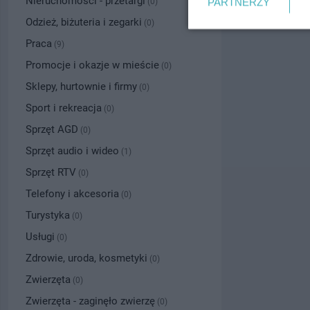
Nieruchomości - przetargi
PARTNERZY
(0)
Odzież, biżuteria i zegarki
(0)
Praca
(9)
Promocje i okazje w mieście
(0)
Sklepy, hurtownie i firmy
(0)
Sport i rekreacja
(0)
Sprzęt AGD
(0)
Sprzęt audio i wideo
(1)
Sprzęt RTV
(0)
Telefony i akcesoria
(0)
Turystyka
(0)
Usługi
(0)
Zdrowie, uroda, kosmetyki
(0)
Zwierzęta
(0)
Zwierzęta - zaginęło zwierzę
(0)