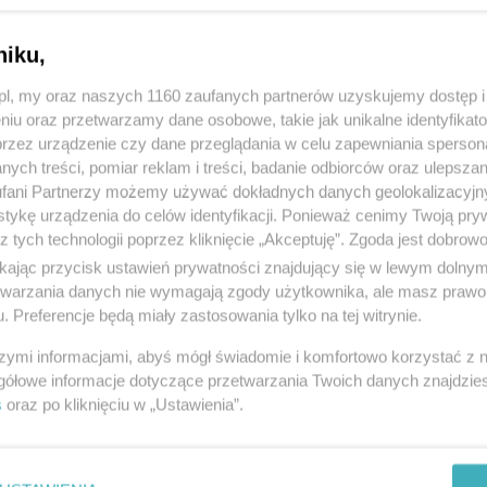
niku,
z.pl, my oraz naszych 1160 zaufanych partnerów uzyskujemy dostęp
niu oraz przetwarzamy dane osobowe, takie jak unikalne identyfikat
przez urządzenie czy dane przeglądania w celu zapewniania sperson
ych treści, pomiar reklam i treści, badanie odbiorców oraz ulepszan
fani Partnerzy możemy używać dokładnych danych geolokalizacyjn
tykę urządzenia do celów identyfikacji. Ponieważ cenimy Twoją pry
z tych technologii poprzez kliknięcie „Akceptuję”. Zgoda jest dobro
ikając przycisk ustawień prywatności znajdujący się w lewym dolny
etwarzania danych nie wymagają zgody użytkownika, ale masz prawo 
. Preferencje będą miały zastosowania tylko na tej witrynie.
szymi informacjami, abyś mógł świadomie i komfortowo korzystać z
gółowe informacje dotyczące przetwarzania Twoich danych znajdzi
s
oraz po kliknięciu w „Ustawienia”.