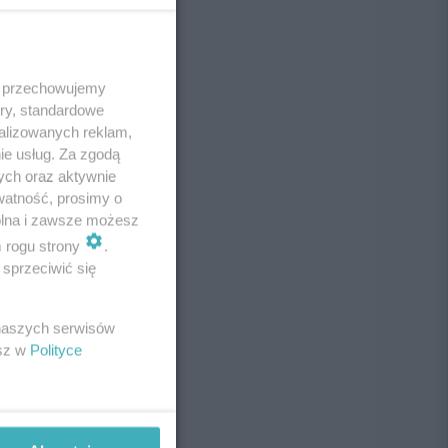
 i przechowujemy
ory, standardowe
alizowanych reklam,
ie usług. Za zgodą
ych oraz aktywnie
watność, prosimy o
wolna i zawsze możesz
m rogu strony
.
sprzeciwić się
 naszych serwisów
esz w
Polityce