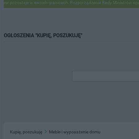
ozostaje w swoich granicach. Rozporządzenie Rady Ministrów opublik
OGŁOSZENIA "KUPIĘ, POSZUKUJĘ"
Kupię, poszukuję
Meble i wyposażenie domu