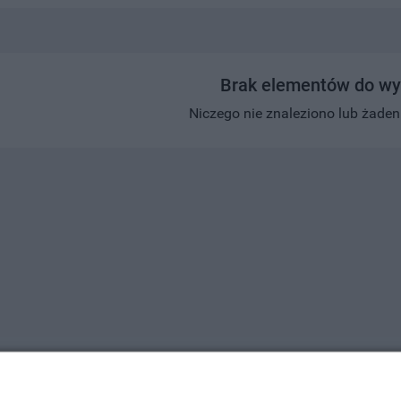
Brak elementów do wy
Niczego nie znaleziono lub żaden w