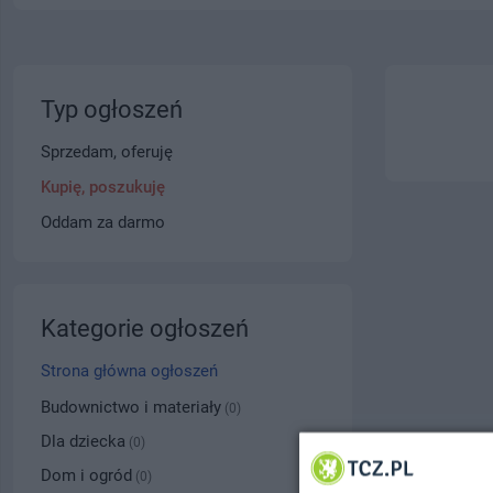
Typ ogłoszeń
Sprzedam, oferuję
Kupię, poszukuję
Oddam za darmo
Kategorie ogłoszeń
Strona główna ogłoszeń
Budownictwo i materiały
(0)
Dla dziecka
(0)
Dom i ogród
(0)