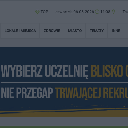
TOP
czwartek, 06.08.2026
11:08
Tc
LOKALE I MIEJSCA
ZDROWIE
MIASTO
TEMATY
INNE