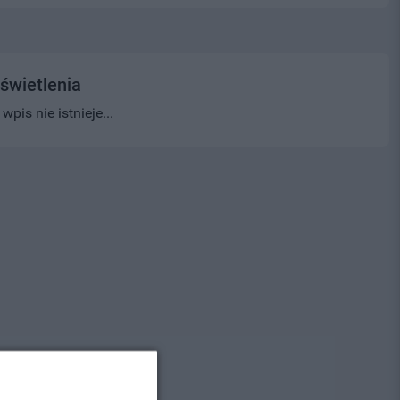
świetlenia
pis nie istnieje...