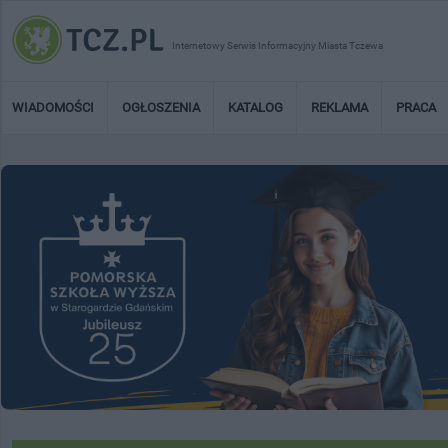
Internetowy Serwis Informacyjny Miasta Tczewa
WIADOMOŚCI
OGŁOSZENIA
KATALOG
REKLAMA
PRACA