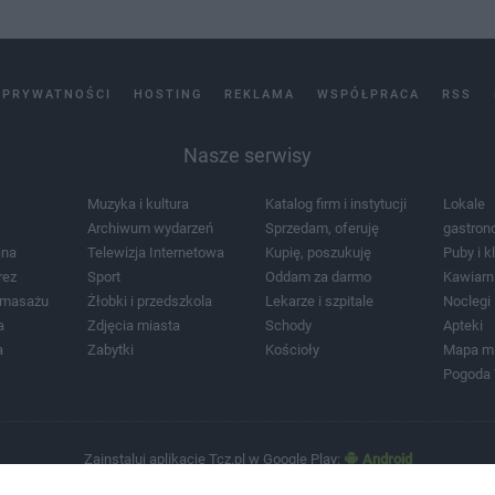
 PRYWATNOŚCI
HOSTING
REKLAMA
WSPÓŁPRACA
RSS
Nasze serwisy
Muzyka i kultura
Katalog firm i instytucji
Lokale
Archiwum wydarzeń
Sprzedam, oferuję
gastron
jna
Telewizja Internetowa
Kupię, poszukuję
Puby i k
rez
Sport
Oddam za darmo
Kawiarn
i masażu
Żłobki i przedszkola
Lekarze i szpitale
Noclegi
a
Zdjęcia miasta
Schody
Apteki
a
Zabytki
Kościoły
Mapa m
Pogoda
Zainstaluj aplikację Tcz.pl w Google Play:
Android