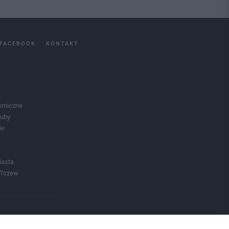
FACEBOOK
KONTAKT
omiczne
luby
ie
iasta
 Tczew