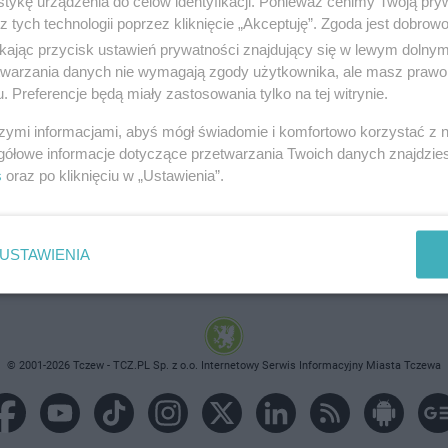
tykę urządzenia do celów identyfikacji. Ponieważ cenimy Twoją pry
z tych technologii poprzez kliknięcie „Akceptuję”. Zgoda jest dobro
ikając przycisk ustawień prywatności znajdujący się w lewym dolny
etwarzania danych nie wymagają zgody użytkownika, ale masz prawo 
. Preferencje będą miały zastosowania tylko na tej witrynie.
brane ogłoszenie nie istnieje lub nie jest jeszcze aktyw
szymi informacjami, abyś mógł świadomie i komfortowo korzystać z
gółowe informacje dotyczące przetwarzania Twoich danych znajdzi
s
oraz po kliknięciu w „Ustawienia”.
USTAWIENIA
© 2001-2026 Tczew - TCZ.PL Sp. z o.o. Internetowy Serwis Informacyjny Miasta Tczewa