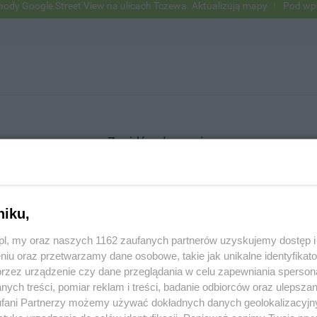
Google Street View na ulicach Tczewa. Aktualizują mapy
Pod wpływem
Znajdź ogłoszenie
niku,
SZUKAJ
z.pl, my oraz naszych 1162 zaufanych partnerów uzyskujemy dostęp
niu oraz przetwarzamy dane osobowe, takie jak unikalne identyfikat
przez urządzenie czy dane przeglądania w celu zapewniania sperson
ych treści, pomiar reklam i treści, badanie odbiorców oraz ulepszan
fani Partnerzy możemy używać dokładnych danych geolokalizacyjn