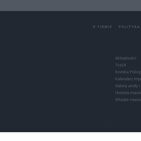
O FIRMIE
POLITYKA
Aktualności
Tcz24
Kronika Policy
Kalendarz imp
Salony urody 
Historia miast
Władze miast