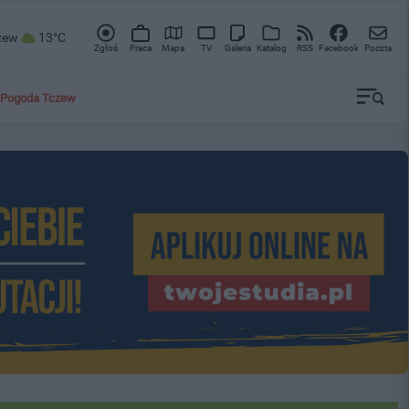
zew
13°C
Zgłoś
Praca
Mapa
TV
Galeria
Katalog
RSS
Facebook
Poczta
Pogoda Tczew