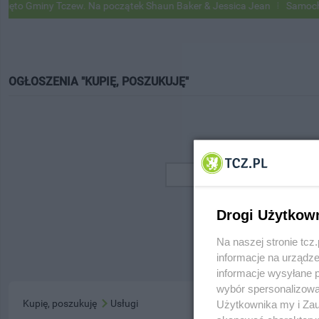
o Gminy Tczew. Na początek Shaun Baker & Jessica Jean
Samochody 
OGŁOSZENIA "KUPIĘ, POSZUKUJĘ"
Drogi Użytkow
Na naszej stronie tc
informacje na urządze
informacje wysyłane 
wybór spersonalizowan
Kupię, poszukuję
Usługi
Użytkownika my i Zau