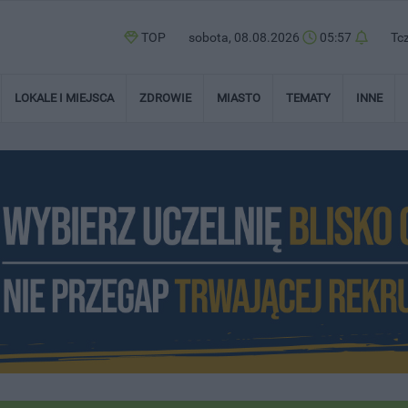
TOP
sobota, 08.08.2026
05:57
Tc
LOKALE I MIEJSCA
ZDROWIE
MIASTO
TEMATY
INNE