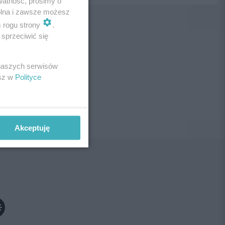
watność, prosimy o
wolna i zawsze możesz
m rogu strony
.
sprzeciwić się
ne!
 naszych serwisów
esz w
Polityce
Akceptuję