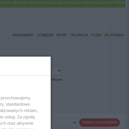
 alkoholu wjechał pod pociąg narażając zdrowie i życie ok 500 pasaże
WIADOMOŚCI
CO BĘDZIE
SPORT
TELEWIZJA
TCZ24
POGODA
pokaż opcje dodatkowe
 i przechowujemy
ory, standardowe
alizowanych reklam,
ie usług. Za zgodą
ych oraz aktywnie
DODAJ OGŁOSZENIE