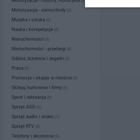
Motoryzacja - motory, motocykle
(0)
Motoryzacja - samochody
(2)
Muzyka i sztuka
(0)
Nauka i korepetycje
(0)
Nieruchomości
(0)
Nieruchomości - przetargi
(0)
Odzież, biżuteria i zegarki
(0)
Praca
(9)
Promocje i okazje w mieście
(0)
Sklepy, hurtownie i firmy
(0)
Sport i rekreacja
(0)
Sprzęt AGD
(0)
Sprzęt audio i wideo
(1)
Sprzęt RTV
(0)
Telefony i akcesoria
(0)