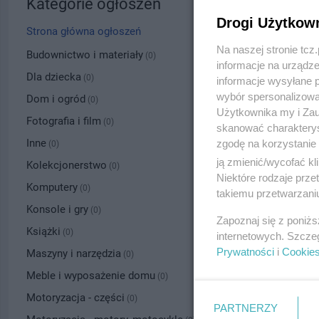
Kategorie ogłoszeń
Drogi Użytkow
Strona główna ogłoszeń
Na naszej stronie tc
Budownictwo i materiały
(0)
informacje na urządze
Dla dziecka
(0)
informacje wysyłane 
wybór spersonalizowan
Dom i ogród
(0)
Użytkownika my i Zau
Fotografia i film
(0)
skanować charakterys
Inne
zgodę na korzystanie 
(0)
ją zmienić/wycofać kl
Kolekcjonerstwo
(0)
Niektóre rodzaje prz
Komputery
(0)
takiemu przetwarzaniu
Konsole i gry
(0)
Zapoznaj się z poniż
Książki
(0)
internetowych. Szcze
Prywatności
i
Cookie
Maszyny i narzędzia
(0)
Meble i wyposażenie domu
(0)
Motoryzacja - części
(0)
PARTNERZY