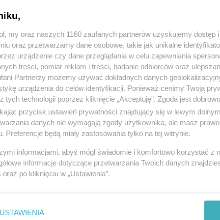
niku,
z.pl, my oraz naszych 1160 zaufanych partnerów uzyskujemy dostęp
niu oraz przetwarzamy dane osobowe, takie jak unikalne identyfikat
przez urządzenie czy dane przeglądania w celu zapewniania sperson
ych treści, pomiar reklam i treści, badanie odbiorców oraz ulepszan
fani Partnerzy możemy używać dokładnych danych geolokalizacyjn
tykę urządzenia do celów identyfikacji. Ponieważ cenimy Twoją pry
z tych technologii poprzez kliknięcie „Akceptuję”. Zgoda jest dobro
ikając przycisk ustawień prywatności znajdujący się w lewym dolny
etwarzania danych nie wymagają zgody użytkownika, ale masz prawo 
. Preferencje będą miały zastosowania tylko na tej witrynie.
szymi informacjami, abyś mógł świadomie i komfortowo korzystać z
gółowe informacje dotyczące przetwarzania Twoich danych znajdzi
s
oraz po kliknięciu w „Ustawienia”.
USTAWIENIA