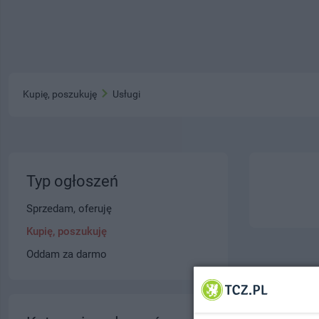
Kupię, poszukuję
Usługi
Typ ogłoszeń
Sprzedam, oferuję
Kupię, poszukuję
Oddam za darmo