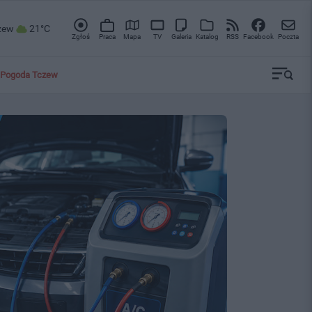
zew
21°C
Zgłoś
Praca
Mapa
TV
Galeria
Katalog
RSS
Facebook
Poczta
Pogoda Tczew