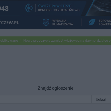
kowane
Nowa propozycja zamiast wieżowca na dawnej działce po USC
Znajdź ogłoszenie