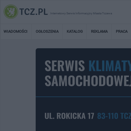
Internetowy Serwis Informacyjny Miasta Tczewa
WIADOMOŚCI
OGŁOSZENIA
KATALOG
REKLAMA
PRACA