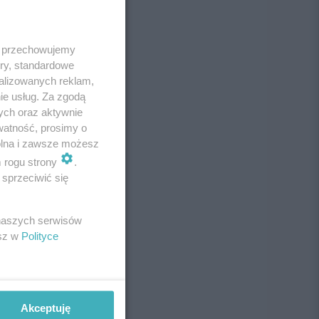
 i przechowujemy
ory, standardowe
alizowanych reklam,
ie usług. Za zgodą
ych oraz aktywnie
watność, prosimy o
wolna i zawsze możesz
m rogu strony
.
sprzeciwić się
 naszych serwisów
esz w
Polityce
Akceptuję