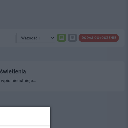
DODAJ OGŁOSZENIE
świetlenia
pis nie istnieje...