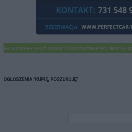
pozostaje w swoich granicach. Rozporządzenie Rady Ministrów opubli
OGŁOSZENIA "KUPIĘ, POSZUKUJĘ"