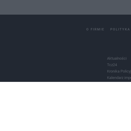
O FIRMIE
POLITYKA
Aktualności
Tcz24
Kronika Policy
Kalendarz imp
Salony urody 
Historia miast
Władze miast