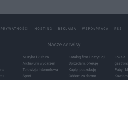
 PRYWATNOŚCI
HOSTING
REKLAMA
WSPÓŁPRACA
RSS
Nasze serwisy
Muzyka i kultura
Katalog firm i instytucji
Lokale
Archiwum wydarzeń
Sprzedam, oferuję
gastron
jna
Telewizja Internetowa
Kupię, poszukuję
Puby i k
rez
Sport
Oddam za darmo
Kawiarn
i masażu
Żłobki i przedszkola
Lekarze i szpitale
Noclegi
a
Zdjęcia miasta
Schody
Apteki
a
Zabytki
Kościoły
Mapa m
Pogoda
Zainstaluj aplikację Tcz.pl w Google Play:
Android