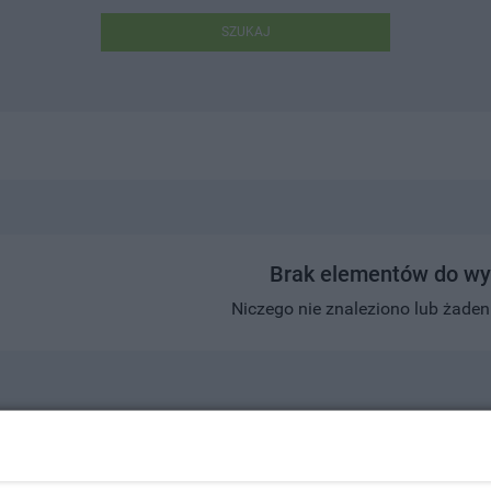
SZUKAJ
Brak elementów do wy
Niczego nie znaleziono lub żaden w