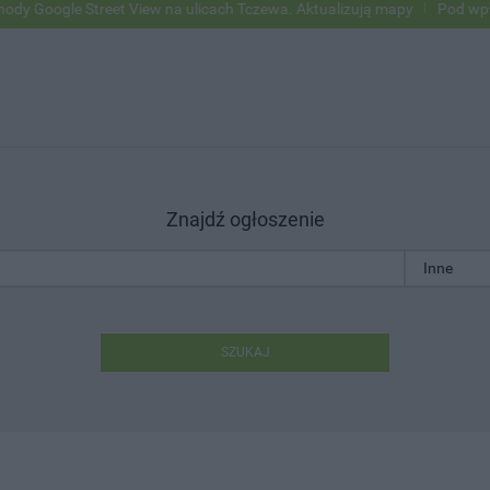
oogle Street View na ulicach Tczewa. Aktualizują mapy
Pod wpływem 
Znajdź ogłoszenie
SZUKAJ