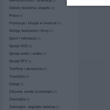
Nieruchomości - przetargi
(0)
Odzież, biżuteria i zegarki
(0)
Praca
(9)
Promocje i okazje w mieście
(0)
Sklepy, hurtownie i firmy
(0)
Sport i rekreacja
(0)
Sprzęt AGD
(0)
Sprzęt audio i wideo
(1)
Sprzęt RTV
(0)
Telefony i akcesoria
(0)
Turystyka
(0)
Usługi
(0)
Zdrowie, uroda, kosmetyki
(0)
Zwierzęta
(0)
Zwierzęta - zaginęło zwierzę
(0)