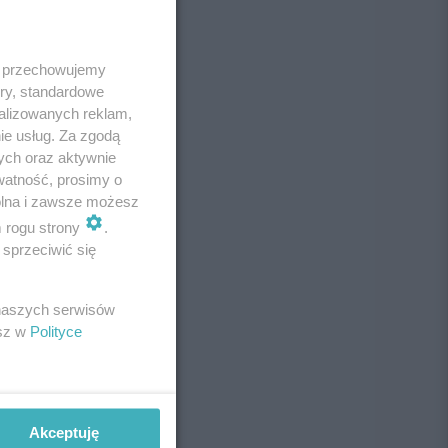
 i przechowujemy
ory, standardowe
alizowanych reklam,
ie usług. Za zgodą
ych oraz aktywnie
watność, prosimy o
wolna i zawsze możesz
m rogu strony
.
sprzeciwić się
 naszych serwisów
esz w
Polityce
Akceptuję