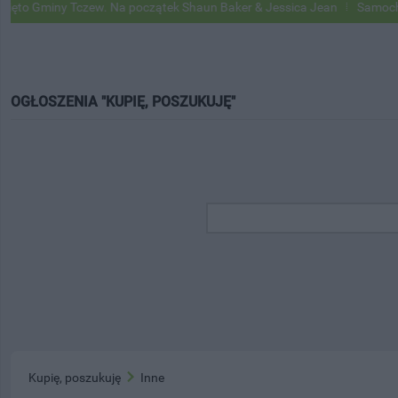
o Gminy Tczew. Na początek Shaun Baker & Jessica Jean
Samochody G
OGŁOSZENIA "KUPIĘ, POSZUKUJĘ"
Kupię, poszukuję
Inne