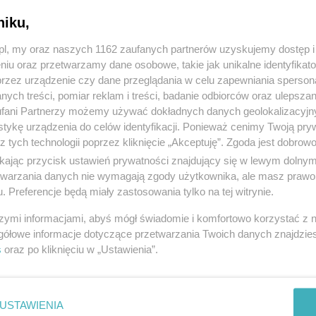
niku,
z.pl, my oraz naszych 1162 zaufanych partnerów uzyskujemy dostęp
niu oraz przetwarzamy dane osobowe, takie jak unikalne identyfikat
przez urządzenie czy dane przeglądania w celu zapewniania sperson
ych treści, pomiar reklam i treści, badanie odbiorców oraz ulepszan
fani Partnerzy możemy używać dokładnych danych geolokalizacyjn
tykę urządzenia do celów identyfikacji. Ponieważ cenimy Twoją pry
z tych technologii poprzez kliknięcie „Akceptuję”. Zgoda jest dobro
ikając przycisk ustawień prywatności znajdujący się w lewym dolny
etwarzania danych nie wymagają zgody użytkownika, ale masz prawo 
. Preferencje będą miały zastosowania tylko na tej witrynie.
szymi informacjami, abyś mógł świadomie i komfortowo korzystać z
gółowe informacje dotyczące przetwarzania Twoich danych znajdzi
s
oraz po kliknięciu w „Ustawienia”.
USTAWIENIA