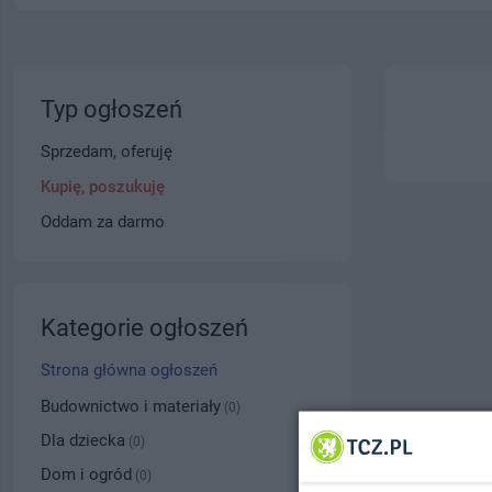
Typ ogłoszeń
Sprzedam, oferuję
Kupię, poszukuję
Oddam za darmo
Kategorie ogłoszeń
Strona główna ogłoszeń
Budownictwo i materiały
(0)
Dla dziecka
(0)
Dom i ogród
(0)