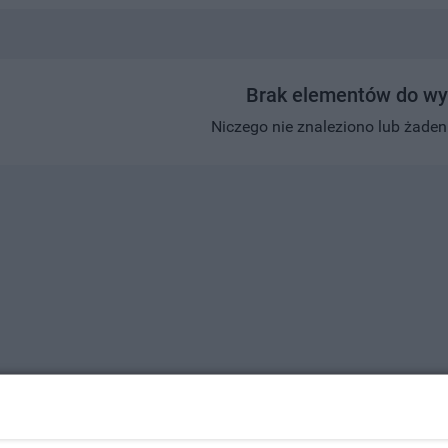
Brak elementów do wy
Niczego nie znaleziono lub żaden w