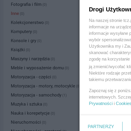
Fotografia i film
(0)
Drogi Użytkow
Inne
(0)
Na naszej stronie tc
Kolekcjonerstwo
(0)
informacje na urządze
Komputery
(0)
informacje wysyłane 
wybór spersonalizowan
Konsole i gry
(0)
Użytkownika my i Zau
Książki
(0)
skanować charakterys
Maszyny i narzędzia
zgodę na korzystanie 
(0)
ją zmienić/wycofać kl
Meble i wyposażenie domu
(0)
Niektóre rodzaje prz
Motoryzacja - części
(0)
takiemu przetwarzaniu
Motoryzacja - motory, motocykle
(0)
Zapoznaj się z poniż
Motoryzacja - samochody
(1)
internetowych. Szcze
Prywatności
i
Cookie
Muzyka i sztuka
(0)
Nauka i korepetycje
(0)
Nieruchomości
(0)
PARTNERZY