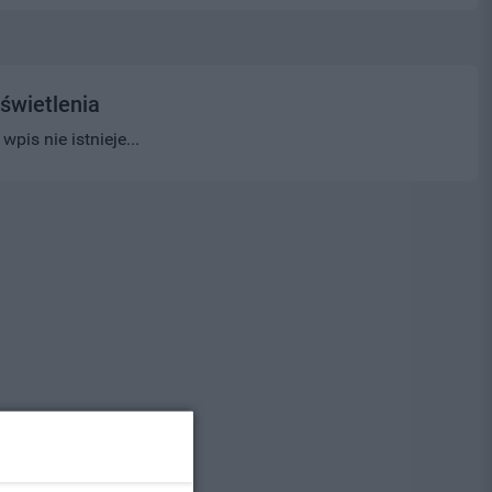
świetlenia
pis nie istnieje...