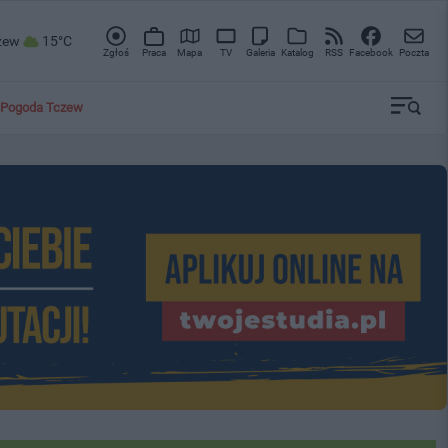
zew
15°C
Zgłoś
Praca
Mapa
TV
Galeria
Katalog
RSS
Facebook
Poczta
Pogoda Tczew