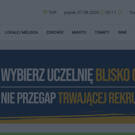
TOP
piątek, 07.08.2026
02:11
Tc
LOKALE I MIEJSCA
ZDROWIE
MIASTO
TEMATY
INNE