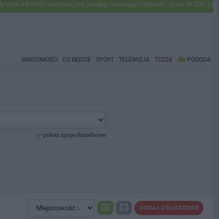
alkoholu wjechał pod pociąg narażając zdrowie i życie ok 500 pasażer
WIADOMOŚCI
CO BĘDZIE
SPORT
TELEWIZJA
TCZ24
POGODA
pokaż opcje dodatkowe
DODAJ OGŁOSZENIE