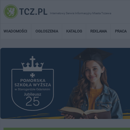
Internetowy Serwis Informacyjny Miasta Tczewa
WIADOMOŚCI
OGŁOSZENIA
KATALOG
REKLAMA
PRACA