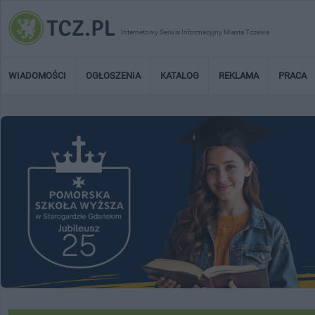
Internetowy Serwis Informacyjny Miasta Tczewa
WIADOMOŚCI
OGŁOSZENIA
KATALOG
REKLAMA
PRACA