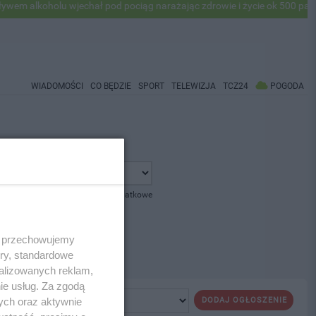
 alkoholu wjechał pod pociąg narażając zdrowie i życie ok 500 pasaże
WIADOMOŚCI
CO BĘDZIE
SPORT
TELEWIZJA
TCZ24
POGODA
pokaż opcje dodatkowe
 i przechowujemy
ory, standardowe
alizowanych reklam,
ie usług. Za zgodą
ych oraz aktywnie
DODAJ OGŁOSZENIE