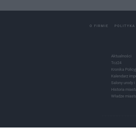
O FIRMIE
POLITYKA
Aktualności
Tcz24
Kronika Policy
Kalendarz imp
Salony urody 
Historia miast
Władze miast