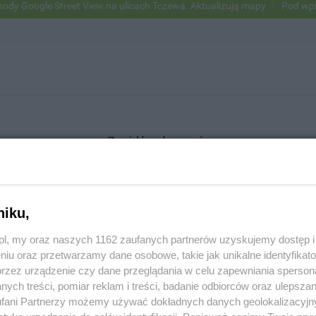
Google Street View na ulicach Tczewa. Aktualizują mapy
Pod wpływem
Znajdź ogłoszenie
niku,
SZUKAJ
z.pl, my oraz naszych 1162 zaufanych partnerów uzyskujemy dostęp
niu oraz przetwarzamy dane osobowe, takie jak unikalne identyfikat
przez urządzenie czy dane przeglądania w celu zapewniania sperson
ych treści, pomiar reklam i treści, badanie odbiorców oraz ulepszan
fani Partnerzy możemy używać dokładnych danych geolokalizacyjn