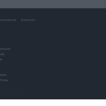
FACEBOOK
KONTAKT
omiczne
luby
ie
iasta
 Tczew