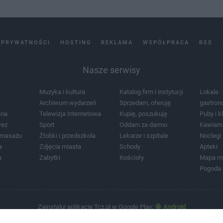
 PRYWATNOŚCI
HOSTING
REKLAMA
WSPÓŁPRACA
RSS
Nasze serwisy
Muzyka i kultura
Katalog firm i instytucji
Lokale
Archiwum wydarzeń
Sprzedam, oferuję
gastron
jna
Telewizja Internetowa
Kupię, poszukuję
Puby i k
rez
Sport
Oddam za darmo
Kawiarn
i masażu
Żłobki i przedszkola
Lekarze i szpitale
Noclegi
a
Zdjęcia miasta
Schody
Apteki
a
Zabytki
Kościoły
Mapa m
Pogoda
Zainstaluj aplikację Tcz.pl w Google Play:
Android