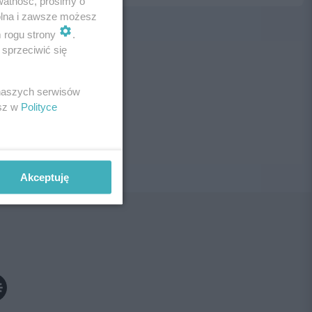
watność, prosimy o
wolna i zawsze możesz
m rogu strony
.
sprzeciwić się
ne!
 naszych serwisów
esz w
Polityce
Akceptuję