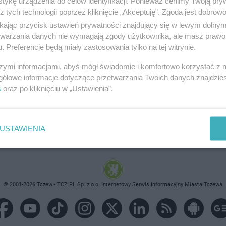
tykę urządzenia do celów identyfikacji. Ponieważ cenimy Twoją pry
z tych technologii poprzez kliknięcie „Akceptuję”. Zgoda jest dobro
ikając przycisk ustawień prywatności znajdujący się w lewym dolny
etwarzania danych nie wymagają zgody użytkownika, ale masz prawo 
. Preferencje będą miały zastosowania tylko na tej witrynie.
brane ogłoszenie nie istnieje lub nie jest jeszcze aktyw
szymi informacjami, abyś mógł świadomie i komfortowo korzystać z
gółowe informacje dotyczące przetwarzania Twoich danych znajdzi
s
oraz po kliknięciu w „Ustawienia”.
USTAWIENIA
© 2001-2026 Tczew - TCZ.PL Sp. z o.o. Internetowy Serwis Informacyjny Miasta Tczewa