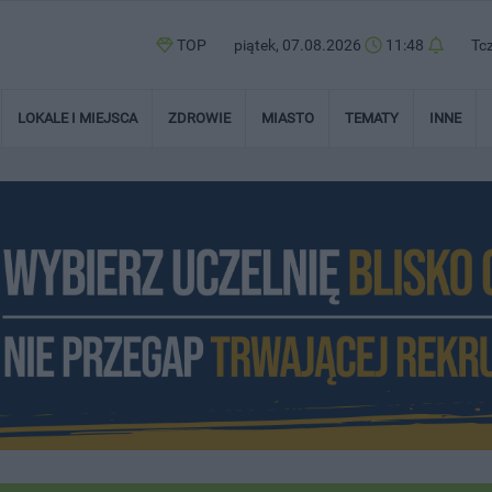
TOP
piątek, 07.08.2026
11:48
Tc
LOKALE I MIEJSCA
ZDROWIE
MIASTO
TEMATY
INNE