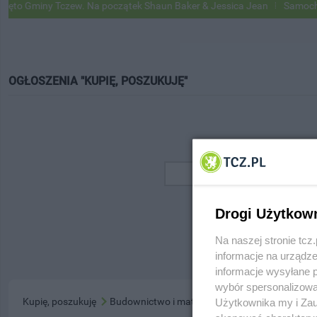
o Gminy Tczew. Na początek Shaun Baker & Jessica Jean
Samochody 
OGŁOSZENIA "KUPIĘ, POSZUKUJĘ"
Drogi Użytkow
Na naszej stronie tc
informacje na urządze
informacje wysyłane 
wybór spersonalizowan
Kupię, poszukuję
Budownictwo i materiały
Użytkownika my i Zau