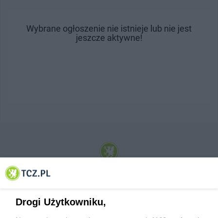
Wybrane ogłoszenie nie istnieje lub nie jest
jeszcze aktywne!
© 2001-2026 Tczew - TCZ.PL Sp. z o.o. Internetowy Serwis Informacyjny Miasta
Tczewa
Drogi Użytkowniku,