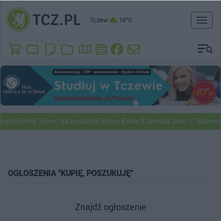
Tczew
16°C
Toggl
naviga
ięto Gminy Tczew. Na początek Shaun Baker & Jessica Jean
Samochod
OGŁOSZENIA "KUPIĘ, POSZUKUJĘ"
Znajdź ogłoszenie