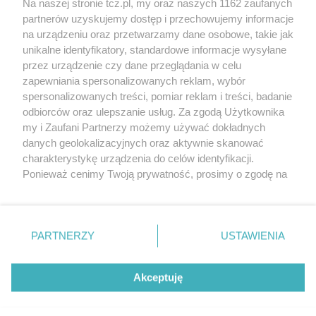
Na naszej stronie tcz.pl, my oraz naszych 1162 zaufanych
partnerów uzyskujemy dostęp i przechowujemy informacje
na urządzeniu oraz przetwarzamy dane osobowe, takie jak
unikalne identyfikatory, standardowe informacje wysyłane
przez urządzenie czy dane przeglądania w celu
zapewniania spersonalizowanych reklam, wybór
O FIRMIE
POLITYKA PRYWATNOŚCI
HOSTING
spersonalizowanych treści, pomiar reklam i treści, badanie
REKLAMA
WSPÓŁPRACA
RSS
FACEBOOK
KONTAKT
odbiorców oraz ulepszanie usług. Za zgodą Użytkownika
my i Zaufani Partnerzy możemy używać dokładnych
Nasze serwisy
danych geolokalizacyjnych oraz aktywnie skanować
charakterystykę urządzenia do celów identyfikacji.
Aktualności
Muzyka i kultura
Ponieważ cenimy Twoją prywatność, prosimy o zgodę na
Tcz24
Archiwum wydarzeń
korzystanie z tych technologii poprzez kliknięcie
Kronika Policyjna
Telewizja Internetowa
„Akceptuję”. Zgoda jest dobrowolna i zawsze możesz ją
Kalendarz imprez
Sport
zmienić/wycofać klikając przycisk ustawień prywatności
Salony urody i masażu
Żłobki i przedszkola
PARTNERZY
USTAWIENIA
Historia miasta
Zdjęcia miasta
znajdujący się w lewym dolnym rogu strony
. Niektóre
Władze miasta
Zabytki
rodzaje przetwarzania danych nie wymagają zgody
użytkownika, ale masz prawo sprzeciwić się takiemu
Akceptuję
przetwarzaniu. Preferencje będą miały zastosowania tylko
na tej witrynie.
Zainstaluj aplikację Tcz.pl w Google Play:
Android