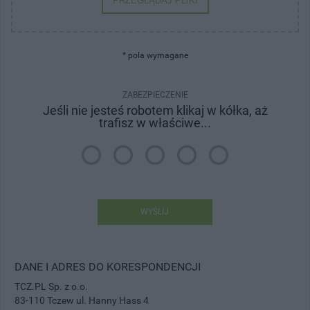
PRZEGLĄDAJ PLIKI
* pola wymagane
ZABEZPIECZENIE
Jeśli nie jesteś robotem klikaj w kółka, aż
trafisz w właściwe...
WYŚLIJ
DANE I ADRES DO KORESPONDENCJI
TCZ.PL Sp. z o.o.
83-110 Tczew ul. Hanny Hass 4