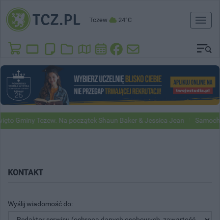
Tczew
24°C
Toggl
naviga
ęto Gminy Tczew. Na początek Shaun Baker & Jessica Jean
Samochody
KONTAKT
Wyślij wiadomość do: