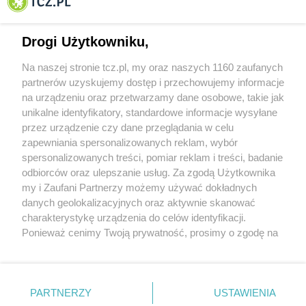
Tczewa
Drogi Użytkowniku,
Na naszej stronie tcz.pl, my oraz naszych 1160 zaufanych
partnerów uzyskujemy dostęp i przechowujemy informacje
na urządzeniu oraz przetwarzamy dane osobowe, takie jak
unikalne identyfikatory, standardowe informacje wysyłane
przez urządzenie czy dane przeglądania w celu
zapewniania spersonalizowanych reklam, wybór
O FIRMIE
POLITYKA PRYWATNOŚCI
HOSTING
spersonalizowanych treści, pomiar reklam i treści, badanie
REKLAMA
WSPÓŁPRACA
RSS
FACEBOOK
KONTAKT
odbiorców oraz ulepszanie usług. Za zgodą Użytkownika
my i Zaufani Partnerzy możemy używać dokładnych
Nasze serwisy
danych geolokalizacyjnych oraz aktywnie skanować
charakterystykę urządzenia do celów identyfikacji.
Aktualności
Muzyka i kultura
Ponieważ cenimy Twoją prywatność, prosimy o zgodę na
Tcz24
Archiwum wydarzeń
korzystanie z tych technologii poprzez kliknięcie
Kronika Policyjna
Telewizja Internetowa
„Akceptuję”. Zgoda jest dobrowolna i zawsze możesz ją
Kalendarz imprez
Sport
zmienić/wycofać klikając przycisk ustawień prywatności
Salony urody i masażu
Żłobki i przedszkola
PARTNERZY
USTAWIENIA
Historia miasta
Zdjęcia miasta
znajdujący się w lewym dolnym rogu strony
. Niektóre