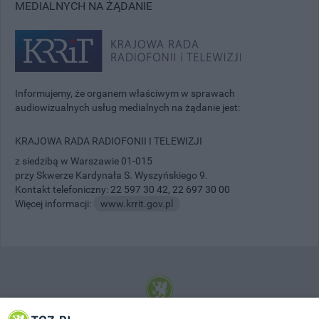
MEDIALNYCH NA ŻĄDANIE
Informujemy, że organem właściwym w sprawach
audiowizualnych usług medialnych na żądanie jest:
KRAJOWA RADA RADIOFONII I TELEWIZJI
z siedzibą w Warszawie 01-015
przy Skwerze Kardynała S. Wyszyńskiego 9.
Kontakt telefoniczny:
22 597 30 42
,
22 697 30 00
Więcej informacji:
www.krrit.gov.pl
© 2001-2026 Tczew - TCZ.PL Sp. z o.o. Internetowy Serwis Informacyjny Miasta