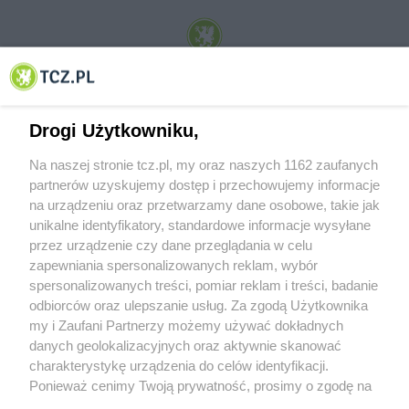
© 2001-2026 Tczew - TCZ.PL Sp. z o.o. Internetowy Serwis Informacyjny Miasta
Tczewa
Drogi Użytkowniku,
Na naszej stronie tcz.pl, my oraz naszych 1162 zaufanych
partnerów uzyskujemy dostęp i przechowujemy informacje
na urządzeniu oraz przetwarzamy dane osobowe, takie jak
unikalne identyfikatory, standardowe informacje wysyłane
przez urządzenie czy dane przeglądania w celu
zapewniania spersonalizowanych reklam, wybór
O FIRMIE
POLITYKA PRYWATNOŚCI
HOSTING
spersonalizowanych treści, pomiar reklam i treści, badanie
REKLAMA
WSPÓŁPRACA
RSS
FACEBOOK
KONTAKT
odbiorców oraz ulepszanie usług. Za zgodą Użytkownika
my i Zaufani Partnerzy możemy używać dokładnych
Nasze serwisy
danych geolokalizacyjnych oraz aktywnie skanować
charakterystykę urządzenia do celów identyfikacji.
Aktualności
Muzyka i kultura
Ponieważ cenimy Twoją prywatność, prosimy o zgodę na
Tcz24
Archiwum wydarzeń
korzystanie z tych technologii poprzez kliknięcie