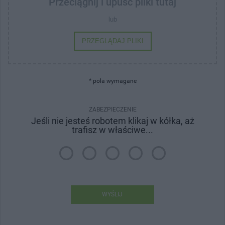
Przeciągnij i upuść pliki tutaj
lub
PRZEGLĄDAJ PLIKI
* pola wymagane
ZABEZPIECZENIE
Jeśli nie jesteś robotem klikaj w kółka, aż
trafisz w właściwe...
WYŚLIJ