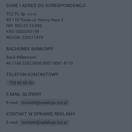
DANE I ADRES DO KORESPONDENCJI
TCZ.PL Sp. z o.o.
83-110 Tczew ul. Hanny Hass 4
NIP: 593-25-13-692
KRS: 0000293159
REGON: 220517419
RACHUNEK BANKOWY
Bank Millennium
40 1160 2202 0000 0001 0061 4110
TELEFON KONTAKTOWY
733 60 60 40
E-MAIL GŁÓWNY
E-mail:
kontakt@redakcja.tcz.pl
KONTAKT W SPRAWIE REKLAMY
E-mail:
kontakt@redakcja.tcz.pl