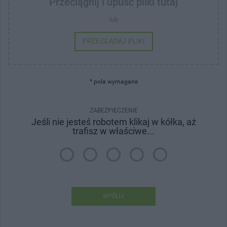
Przeciągnij i upuść pliki tutaj
lub
PRZEGLĄDAJ PLIKI
* pola wymagane
ZABEZPIECZENIE
Jeśli nie jesteś robotem klikaj w kółka, aż
trafisz w właściwe...
WYŚLIJ