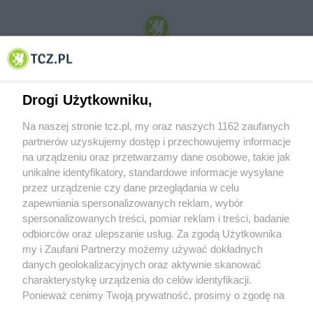
© 2001-2026 Tczew - TCZ.PL Sp. z o.o. Internetowy Serwis Informacyjny Miasta
Tczewa
Drogi Użytkowniku,
Na naszej stronie tcz.pl, my oraz naszych 1162 zaufanych
partnerów uzyskujemy dostęp i przechowujemy informacje
na urządzeniu oraz przetwarzamy dane osobowe, takie jak
unikalne identyfikatory, standardowe informacje wysyłane
przez urządzenie czy dane przeglądania w celu
zapewniania spersonalizowanych reklam, wybór
O FIRMIE
POLITYKA PRYWATNOŚCI
HOSTING
spersonalizowanych treści, pomiar reklam i treści, badanie
REKLAMA
WSPÓŁPRACA
RSS
FACEBOOK
KONTAKT
odbiorców oraz ulepszanie usług. Za zgodą Użytkownika
my i Zaufani Partnerzy możemy używać dokładnych
Nasze serwisy
danych geolokalizacyjnych oraz aktywnie skanować
charakterystykę urządzenia do celów identyfikacji.
Aktualności
Muzyka i kultura
Ponieważ cenimy Twoją prywatność, prosimy o zgodę na
Tcz24
Archiwum wydarzeń
korzystanie z tych technologii poprzez kliknięcie