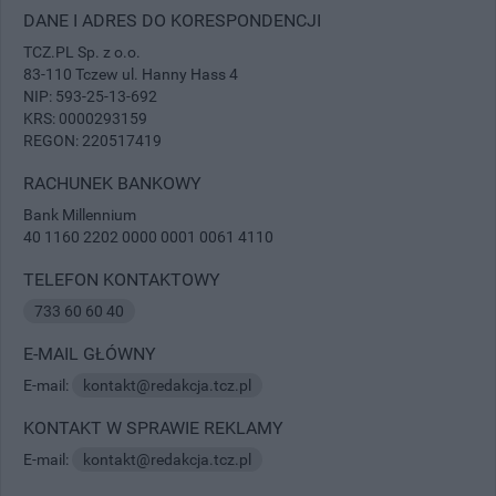
DANE I ADRES DO KORESPONDENCJI
TCZ.PL Sp. z o.o.
83-110 Tczew ul. Hanny Hass 4
NIP: 593-25-13-692
KRS: 0000293159
REGON: 220517419
RACHUNEK BANKOWY
Bank Millennium
40 1160 2202 0000 0001 0061 4110
TELEFON KONTAKTOWY
733 60 60 40
E-MAIL GŁÓWNY
E-mail:
kontakt@redakcja.tcz.pl
KONTAKT W SPRAWIE REKLAMY
E-mail:
kontakt@redakcja.tcz.pl