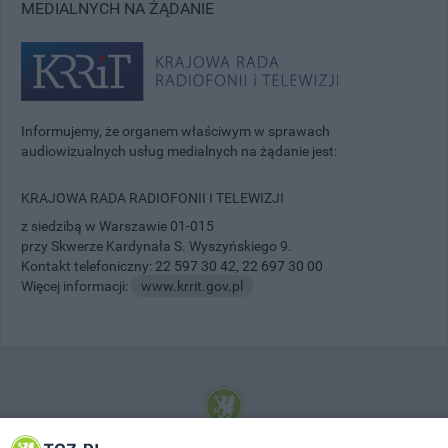
MEDIALNYCH NA ŻĄDANIE
Informujemy, że organem właściwym w sprawach
audiowizualnych usług medialnych na żądanie jest:
KRAJOWA RADA RADIOFONII I TELEWIZJI
z siedzibą w Warszawie 01-015
przy Skwerze Kardynała S. Wyszyńskiego 9.
Kontakt telefoniczny:
22 597 30 42
,
22 697 30 00
Więcej informacji:
www.krrit.gov.pl
© 2001-2026 Tczew - TCZ.PL Sp. z o.o. Internetowy Serwis Informacyjny Miasta