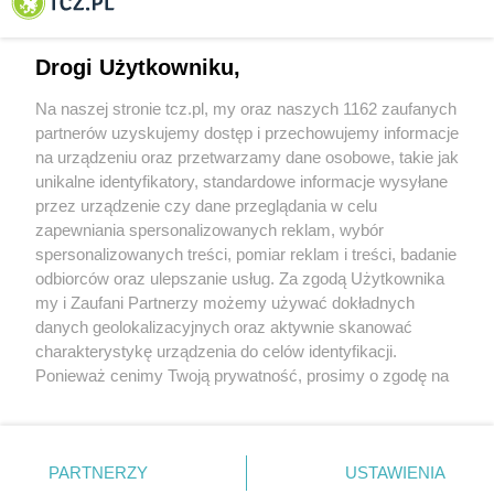
Tczewa
Drogi Użytkowniku,
Na naszej stronie tcz.pl, my oraz naszych 1162 zaufanych
partnerów uzyskujemy dostęp i przechowujemy informacje
na urządzeniu oraz przetwarzamy dane osobowe, takie jak
unikalne identyfikatory, standardowe informacje wysyłane
przez urządzenie czy dane przeglądania w celu
zapewniania spersonalizowanych reklam, wybór
O FIRMIE
POLITYKA PRYWATNOŚCI
HOSTING
spersonalizowanych treści, pomiar reklam i treści, badanie
REKLAMA
WSPÓŁPRACA
RSS
FACEBOOK
KONTAKT
odbiorców oraz ulepszanie usług. Za zgodą Użytkownika
my i Zaufani Partnerzy możemy używać dokładnych
Nasze serwisy
danych geolokalizacyjnych oraz aktywnie skanować
charakterystykę urządzenia do celów identyfikacji.
Aktualności
Muzyka i kultura
Ponieważ cenimy Twoją prywatność, prosimy o zgodę na
Tcz24
Archiwum wydarzeń
korzystanie z tych technologii poprzez kliknięcie
Kronika Policyjna
Telewizja Internetowa
„Akceptuję”. Zgoda jest dobrowolna i zawsze możesz ją
Kalendarz imprez
Sport
zmienić/wycofać klikając przycisk ustawień prywatności
Salony urody i masażu
Żłobki i przedszkola
PARTNERZY
USTAWIENIA
Historia miasta
Zdjęcia miasta
znajdujący się w lewym dolnym rogu strony
. Niektóre