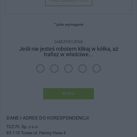
PRZEGLĄDAJ PLIKI
* pola wymagane
ZABEZPIECZENIE
Jeśli nie jesteś robotem klikaj w kółka, aż
trafisz w właściwe...
WYŚLIJ
DANE I ADRES DO KORESPONDENCJI
TCZ.PL Sp. z o.o.
83-110 Tczew ul. Hanny Hass 4