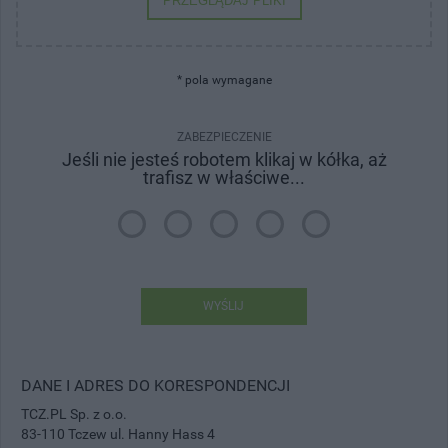
PRZEGLĄDAJ PLIKI
* pola wymagane
ZABEZPIECZENIE
Jeśli nie jesteś robotem klikaj w kółka, aż
trafisz w właściwe...
WYŚLIJ
DANE I ADRES DO KORESPONDENCJI
TCZ.PL Sp. z o.o.
83-110 Tczew ul. Hanny Hass 4