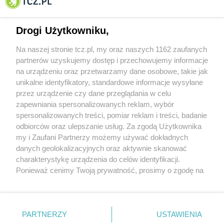
Tczewa
Drogi Użytkowniku,
Na naszej stronie tcz.pl, my oraz naszych 1162 zaufanych
partnerów uzyskujemy dostęp i przechowujemy informacje
na urządzeniu oraz przetwarzamy dane osobowe, takie jak
unikalne identyfikatory, standardowe informacje wysyłane
przez urządzenie czy dane przeglądania w celu
zapewniania spersonalizowanych reklam, wybór
O FIRMIE
POLITYKA PRYWATNOŚCI
HOSTING
spersonalizowanych treści, pomiar reklam i treści, badanie
REKLAMA
WSPÓŁPRACA
RSS
FACEBOOK
KONTAKT
odbiorców oraz ulepszanie usług. Za zgodą Użytkownika
my i Zaufani Partnerzy możemy używać dokładnych
Nasze serwisy
danych geolokalizacyjnych oraz aktywnie skanować
charakterystykę urządzenia do celów identyfikacji.
Aktualności
Muzyka i kultura
Ponieważ cenimy Twoją prywatność, prosimy o zgodę na
Tcz24
Archiwum wydarzeń
korzystanie z tych technologii poprzez kliknięcie
Kronika Policyjna
Telewizja Internetowa
„Akceptuję”. Zgoda jest dobrowolna i zawsze możesz ją
Kalendarz imprez
Sport
zmienić/wycofać klikając przycisk ustawień prywatności
Salony urody i masażu
Żłobki i przedszkola
PARTNERZY
USTAWIENIA
Historia miasta
Zdjęcia miasta
znajdujący się w lewym dolnym rogu strony
. Niektóre