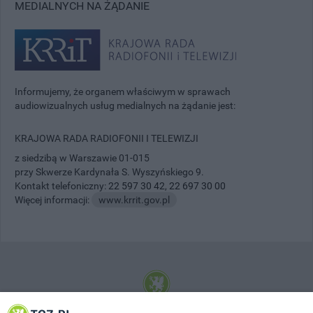
MEDIALNYCH NA ŻĄDANIE
Informujemy, że organem właściwym w sprawach
audiowizualnych usług medialnych na żądanie jest:
KRAJOWA RADA RADIOFONII I TELEWIZJI
z siedzibą w Warszawie 01-015
przy Skwerze Kardynała S. Wyszyńskiego 9.
Kontakt telefoniczny:
22 597 30 42
,
22 697 30 00
Więcej informacji:
www.krrit.gov.pl
© 2001-2026 Tczew - TCZ.PL Sp. z o.o. Internetowy Serwis Informacyjny Miasta