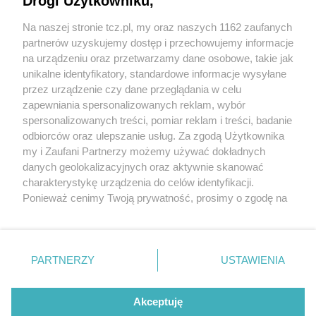
Drogi Użytkowniku,
Na naszej stronie tcz.pl, my oraz naszych 1162 zaufanych
partnerów uzyskujemy dostęp i przechowujemy informacje
na urządzeniu oraz przetwarzamy dane osobowe, takie jak
unikalne identyfikatory, standardowe informacje wysyłane
przez urządzenie czy dane przeglądania w celu
zapewniania spersonalizowanych reklam, wybór
O FIRMIE
POLITYKA PRYWATNOŚCI
HOSTING
spersonalizowanych treści, pomiar reklam i treści, badanie
REKLAMA
WSPÓŁPRACA
RSS
FACEBOOK
KONTAKT
odbiorców oraz ulepszanie usług. Za zgodą Użytkownika
my i Zaufani Partnerzy możemy używać dokładnych
Nasze serwisy
danych geolokalizacyjnych oraz aktywnie skanować
charakterystykę urządzenia do celów identyfikacji.
Aktualności
Muzyka i kultura
Ponieważ cenimy Twoją prywatność, prosimy o zgodę na
Tcz24
Archiwum wydarzeń
korzystanie z tych technologii poprzez kliknięcie
Kronika Policyjna
Telewizja Internetowa
„Akceptuję”. Zgoda jest dobrowolna i zawsze możesz ją
Kalendarz imprez
Sport
zmienić/wycofać klikając przycisk ustawień prywatności
Salony urody i masażu
Żłobki i przedszkola
PARTNERZY
USTAWIENIA
Historia miasta
Zdjęcia miasta
znajdujący się w lewym dolnym rogu strony
. Niektóre
Władze miasta
Zabytki
rodzaje przetwarzania danych nie wymagają zgody
użytkownika, ale masz prawo sprzeciwić się takiemu
Akceptuję
przetwarzaniu. Preferencje będą miały zastosowania tylko