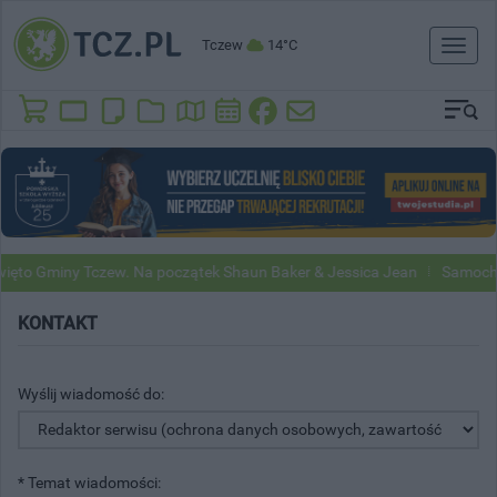
Tczew
14°C
Toggl
naviga
ęto Gminy Tczew. Na początek Shaun Baker & Jessica Jean
Samochody
KONTAKT
Wyślij wiadomość do:
* Temat wiadomości: