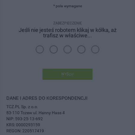
* pola wymagane
ZABEZPIECZENIE
Jeśli nie jesteś robotem klikaj w kółka, aż
trafisz w właściwe...
WYŚLIJ
DANE I ADRES DO KORESPONDENCJI
TCZ.PL Sp. z o.o.
83-110 Tczew ul. Hanny Hass 4
NIP: 593-25-13-692
KRS: 0000293159
REGON: 220517419