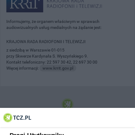
Informujemy, że organem właściwym w sprawach
audiowizualnych usług medialnych na żądanie jest:
KRAJOWA RADA RADIOFONII I TELEWIZJI
z siedzibą w Warszawie 01-015
przy Skwerze Kardynała S. Wyszyńskiego 9.
Kontakt telefoniczny:
22 597 30 42
,
22 697 30 00
Więcej informacji:
www.krrit.gov.pl
© 2001-2026 Tczew - TCZ.PL Sp. z o.o. Internetowy Serwis Informacyjny Miasta
Tczewa