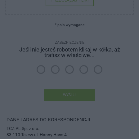
PRZEGLĄDAJ PLIKI
* pola wymagane
ZABEZPIECZENIE
Jeśli nie jesteś robotem klikaj w kółka, aż
trafisz w właściwe...
WYŚLIJ
DANE I ADRES DO KORESPONDENCJI
TCZ.PL Sp. z o.o.
83-110 Tczew ul. Hanny Hass 4