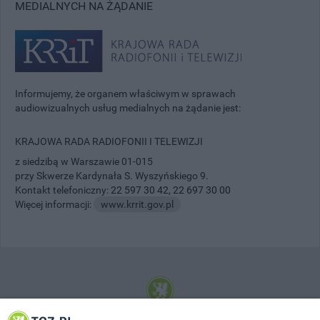
MEDIALNYCH NA ŻĄDANIE
Informujemy, że organem właściwym w sprawach
audiowizualnych usług medialnych na żądanie jest:
KRAJOWA RADA RADIOFONII I TELEWIZJI
z siedzibą w Warszawie 01-015
przy Skwerze Kardynała S. Wyszyńskiego 9.
Kontakt telefoniczny:
22 597 30 42
,
22 697 30 00
Więcej informacji:
www.krrit.gov.pl
© 2001-2026 Tczew - TCZ.PL Sp. z o.o. Internetowy Serwis Informacyjny Miasta