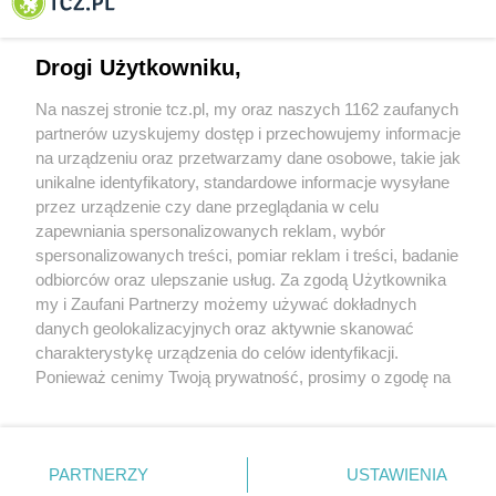
Tczewa
Drogi Użytkowniku,
Na naszej stronie tcz.pl, my oraz naszych 1162 zaufanych
partnerów uzyskujemy dostęp i przechowujemy informacje
na urządzeniu oraz przetwarzamy dane osobowe, takie jak
unikalne identyfikatory, standardowe informacje wysyłane
przez urządzenie czy dane przeglądania w celu
zapewniania spersonalizowanych reklam, wybór
O FIRMIE
POLITYKA PRYWATNOŚCI
HOSTING
spersonalizowanych treści, pomiar reklam i treści, badanie
REKLAMA
WSPÓŁPRACA
RSS
FACEBOOK
KONTAKT
odbiorców oraz ulepszanie usług. Za zgodą Użytkownika
my i Zaufani Partnerzy możemy używać dokładnych
Nasze serwisy
danych geolokalizacyjnych oraz aktywnie skanować
charakterystykę urządzenia do celów identyfikacji.
Aktualności
Muzyka i kultura
Ponieważ cenimy Twoją prywatność, prosimy o zgodę na
Tcz24
Archiwum wydarzeń
korzystanie z tych technologii poprzez kliknięcie
Kronika Policyjna
Telewizja Internetowa
„Akceptuję”. Zgoda jest dobrowolna i zawsze możesz ją
Kalendarz imprez
Sport
zmienić/wycofać klikając przycisk ustawień prywatności
Salony urody i masażu
Żłobki i przedszkola
PARTNERZY
USTAWIENIA
Historia miasta
Zdjęcia miasta
znajdujący się w lewym dolnym rogu strony
. Niektóre