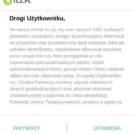
Tczewa
Drogi Użytkowniku,
Na naszej stronie tcz.pl, my oraz naszych 1162 zaufanych
partnerów uzyskujemy dostęp i przechowujemy informacje
na urządzeniu oraz przetwarzamy dane osobowe, takie jak
unikalne identyfikatory, standardowe informacje wysyłane
przez urządzenie czy dane przeglądania w celu
zapewniania spersonalizowanych reklam, wybór
O FIRMIE
POLITYKA PRYWATNOŚCI
HOSTING
spersonalizowanych treści, pomiar reklam i treści, badanie
REKLAMA
WSPÓŁPRACA
RSS
FACEBOOK
KONTAKT
odbiorców oraz ulepszanie usług. Za zgodą Użytkownika
my i Zaufani Partnerzy możemy używać dokładnych
Nasze serwisy
danych geolokalizacyjnych oraz aktywnie skanować
charakterystykę urządzenia do celów identyfikacji.
Aktualności
Muzyka i kultura
Ponieważ cenimy Twoją prywatność, prosimy o zgodę na
Tcz24
Archiwum wydarzeń
korzystanie z tych technologii poprzez kliknięcie
Kronika Policyjna
Telewizja Internetowa
„Akceptuję”. Zgoda jest dobrowolna i zawsze możesz ją
Kalendarz imprez
Sport
zmienić/wycofać klikając przycisk ustawień prywatności
Salony urody i masażu
Żłobki i przedszkola
PARTNERZY
USTAWIENIA
Historia miasta
Zdjęcia miasta
znajdujący się w lewym dolnym rogu strony
. Niektóre