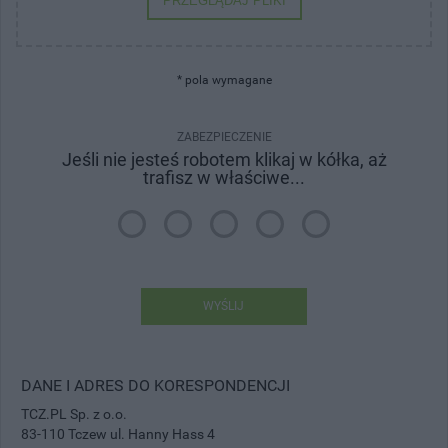
PRZEGLĄDAJ PLIKI
* pola wymagane
ZABEZPIECZENIE
Jeśli nie jesteś robotem klikaj w kółka, aż
trafisz w właściwe...
WYŚLIJ
DANE I ADRES DO KORESPONDENCJI
TCZ.PL Sp. z o.o.
83-110 Tczew ul. Hanny Hass 4