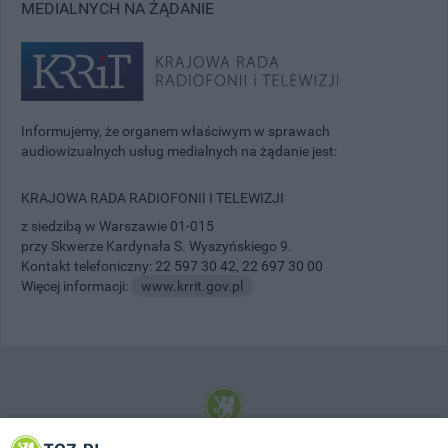
MEDIALNYCH NA ŻĄDANIE
Informujemy, że organem właściwym w sprawach
audiowizualnych usług medialnych na żądanie jest:
KRAJOWA RADA RADIOFONII I TELEWIZJI
z siedzibą w Warszawie 01-015
przy Skwerze Kardynała S. Wyszyńskiego 9.
Kontakt telefoniczny:
22 597 30 42
,
22 697 30 00
Więcej informacji:
www.krrit.gov.pl
© 2001-2026 Tczew - TCZ.PL Sp. z o.o. Internetowy Serwis Informacyjny Miasta