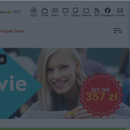
zew
13°C
Zgłoś
Praca
Mapa
TV
Galeria
Katalog
RSS
Facebook
Poczta
Pogoda Tczew