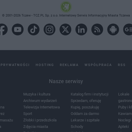
© 2001-2026 Tczew - TCZ.PL Sp. z o.o. Internetowy Serwis Informacyjny Miasta Tczewa
 PRYWATNOŚCI
HOSTING
REKLAMA
WSPÓŁPRACA
RSS
Nasze serwisy
Muzyka i kultura
Katalog firm i instytucji
Lokale
Archiwum wydarzeń
Sprzedam, oferuję
gastron
jna
Telewizja Internetowa
Kupię, poszukuję
Puby i k
rez
Sport
Oddam za darmo
Kawiarn
i masażu
Żłobki i przedszkola
Lekarze i szpitale
Noclegi
a
Zdjęcia miasta
Schody
Apteki