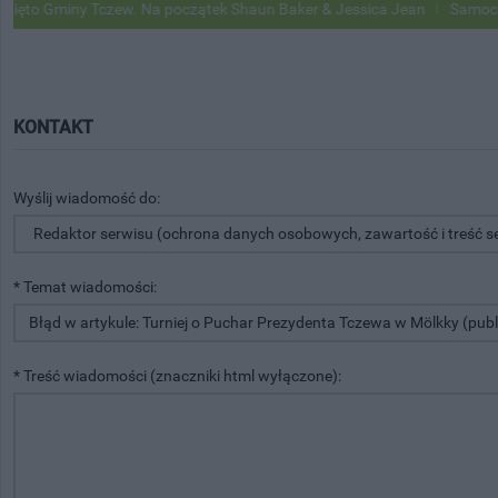
o Gminy Tczew. Na początek Shaun Baker & Jessica Jean
Samochody G
KONTAKT
Wyślij wiadomość do:
* Temat wiadomości:
* Treść wiadomości (znaczniki html wyłączone):