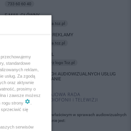
733 60 60 40
E-MAIL GŁÓWNY
E-mail:
kontakt@redakcja.tcz.pl
KONTAKT W SPRAWIE REKLAMY
E-mail:
kontakt@redakcja.tcz.pl
LOGO SERWISU TCZ.PL
 i przechowujemy
Do pobrania tutaj:
pobierz logo Tcz.pl
ory, standardowe
alizowanych reklam,
KONTAKT W SPRAWACH AUDIOWIZUALNYCH USŁUG
ie usług. Za zgodą
MEDIALNYCH NA ŻĄDANIE
ych oraz aktywnie
watność, prosimy o
wolna i zawsze możesz
m rogu strony
.
sprzeciwić się
Informujemy, że organem właściwym w sprawach audiowizualnych
usług medialnych na żądanie jest:
 naszych serwisów