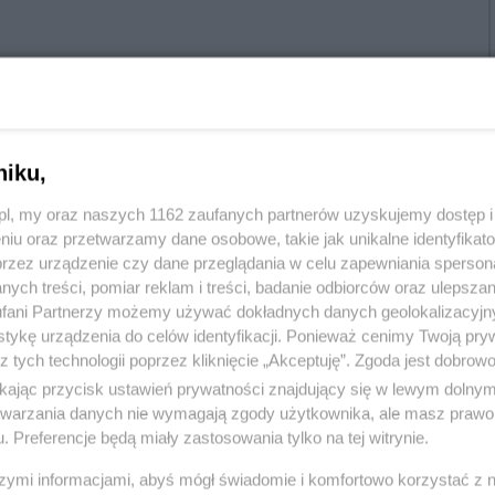
niku,
Twój numer telefonu:
z.pl, my oraz naszych 1162 zaufanych partnerów uzyskujemy dostęp
niu oraz przetwarzamy dane osobowe, takie jak unikalne identyfikat
przez urządzenie czy dane przeglądania w celu zapewniania sperson
ych treści, pomiar reklam i treści, badanie odbiorców oraz ulepszan
fani Partnerzy możemy używać dokładnych danych geolokalizacyjn
żdy. Dozwolone formaty plików to: jpg, jpeg, pdf
tykę urządzenia do celów identyfikacji. Ponieważ cenimy Twoją pry
z tych technologii poprzez kliknięcie „Akceptuję”. Zgoda jest dobro
ikając przycisk ustawień prywatności znajdujący się w lewym dolny
etwarzania danych nie wymagają zgody użytkownika, ale masz prawo 
. Preferencje będą miały zastosowania tylko na tej witrynie.
puść pliki tutaj
szymi informacjami, abyś mógł świadomie i komfortowo korzystać z