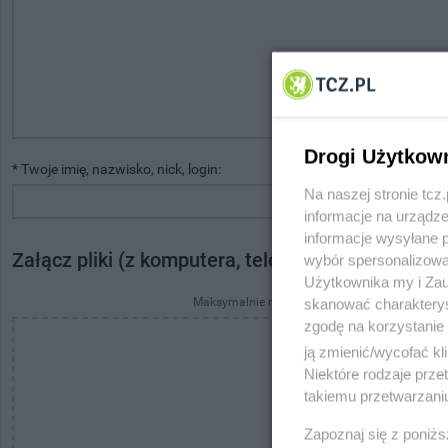
Drogi Użytkow
* Twoje imię, nazwisko, nick, login:
* Twój adres e-mail:
Na naszej stronie tc
informacje na urządze
informacje wysyłane 
Załącz pliki (z komputera, telefonu, tabletu)
wybór spersonalizowan
Użytkownika my i Zau
Maksymalnie możesz przesłać 3 pliki po 7 MB ka
skanować charakterys
zgodę na korzystanie 
ją zmienić/wycofać kl
Niektóre rodzaje prz
takiemu przetwarzaniu
Przeciągnij i u
Zapoznaj się z poniż