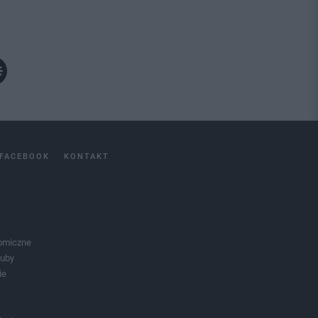
FACEBOOK
KONTAKT
omiczne
luby
ie