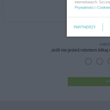
internetowych. Szcze
Prywatności
i
Cookie
PRZEGLĄ
PARTNERZY
* pola
ZABEZP
Jeśli nie jesteś robotem klikaj
WY