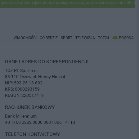
 alkoholu wjechał pod pociąg narażając zdrowie i życie ok 500 pasażer
WIADOMOŚCI
CO BĘDZIE
SPORT
TELEWIZJA
TCZ24
POGODA
DANE I ADRES DO KORESPONDENCJI
TCZ.PL Sp. z o.o.
83-110 Tczew ul. Hanny Hass 4
NIP: 593-25-13-692
KRS: 0000293159
REGON: 220517419
RACHUNEK BANKOWY
Bank Millennium
40 1160 2202 0000 0001 0061 4110
TELEFON KONTAKTOWY