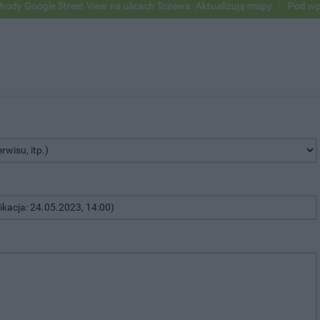
oogle Street View na ulicach Tczewa. Aktualizują mapy
Pod wpływem