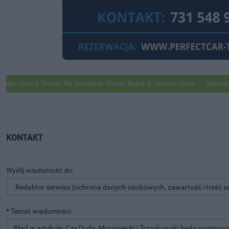
 Gminy Tczew. Na początek Shaun Baker & Jessica Jean
Samochody Go
KONTAKT
Wyślij wiadomość do:
* Temat wiadomości: