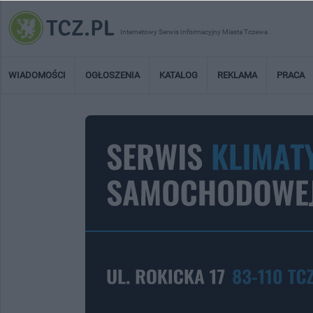
Internetowy Serwis Informacyjny Miasta Tczewa
WIADOMOŚCI
OGŁOSZENIA
KATALOG
REKLAMA
PRACA