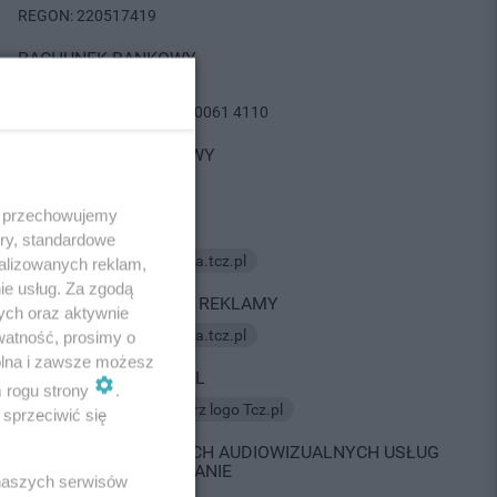
REGON: 220517419
RACHUNEK BANKOWY
Bank Millennium
40 1160 2202 0000 0001 0061 4110
TELEFON KONTAKTOWY
733 60 60 40
 i przechowujemy
E-MAIL GŁÓWNY
ory, standardowe
E-mail:
kontakt@redakcja.tcz.pl
alizowanych reklam,
ie usług. Za zgodą
KONTAKT W SPRAWIE REKLAMY
ych oraz aktywnie
E-mail:
kontakt@redakcja.tcz.pl
watność, prosimy o
wolna i zawsze możesz
LOGO SERWISU TCZ.PL
m rogu strony
.
Do pobrania tutaj:
pobierz logo Tcz.pl
sprzeciwić się
KONTAKT W SPRAWACH AUDIOWIZUALNYCH USŁUG
MEDIALNYCH NA ŻĄDANIE
 naszych serwisów