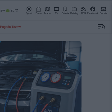
zew
20°C
Zgłoś
Praca
Mapa
TV
Galeria
Katalog
RSS
Facebook
Poczta
Pogoda Tczew