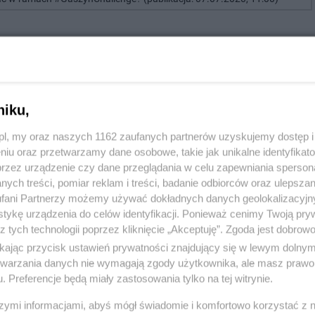
niku,
z.pl, my oraz naszych 1162 zaufanych partnerów uzyskujemy dostęp
niu oraz przetwarzamy dane osobowe, takie jak unikalne identyfikat
przez urządzenie czy dane przeglądania w celu zapewniania sperson
ych treści, pomiar reklam i treści, badanie odbiorców oraz ulepszan
fani Partnerzy możemy używać dokładnych danych geolokalizacyjn
tykę urządzenia do celów identyfikacji. Ponieważ cenimy Twoją pry
Twój numer telefonu:
z tych technologii poprzez kliknięcie „Akceptuję”. Zgoda jest dobro
ikając przycisk ustawień prywatności znajdujący się w lewym dolny
etwarzania danych nie wymagają zgody użytkownika, ale masz prawo 
. Preferencje będą miały zastosowania tylko na tej witrynie.
szymi informacjami, abyś mógł świadomie i komfortowo korzystać z