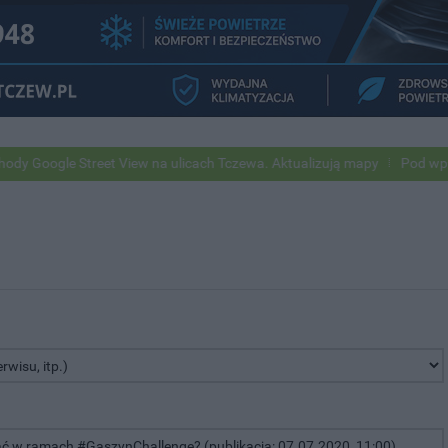
ogle Street View na ulicach Tczewa. Aktualizują mapy
Pod wpływem 