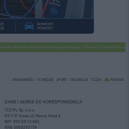
alkoholu wjechał pod pociąg narażając zdrowie i życie ok 500 pasażeró
WIADOMOŚCI
CO BĘDZIE
SPORT
TELEWIZJA
TCZ24
POGODA
DANE I ADRES DO KORESPONDENCJI
TCZ.PL Sp. z o.o.
83-110 Tczew ul. Hanny Hass 4
NIP: 593-25-13-692
KRS: 0000293159