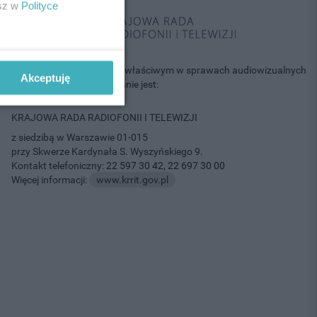
esz w
Polityce
Informujemy, że organem właściwym w sprawach audiowizualnych
Akceptuję
usług medialnych na żądanie jest:
KRAJOWA RADA RADIOFONII I TELEWIZJI
z siedzibą w Warszawie 01-015
przy Skwerze Kardynała S. Wyszyńskiego 9.
Kontakt telefoniczny:
22 597 30 42
,
22 697 30 00
Więcej informacji:
www.krrit.gov.pl