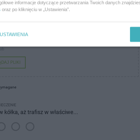
gółowe informacje dotyczące przetwarzania Twoich danych znajdzi
żdy. Dozwolone formaty plików to: jpg, jpeg, pdf
s
oraz po kliknięciu w „Ustawienia”.
USTAWIENIA
puść pliki tutaj
lub
DAJ PLIKI
 wymagane
IECZENIE
 w kółka, aż trafisz w właściwe...