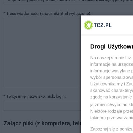
* Treść wiadomości (znaczniki html wyłączone):
Drogi Użytkow
Na naszej stronie tc
informacje na urządze
informacje wysyłane 
wybór spersonalizowan
Użytkownika my i Zau
skanować charakterys
* Twoje imię, nazwisko, nick, login:
* Twój adres e-mail:
zgodę na korzystanie 
ją zmienić/wycofać kl
Niektóre rodzaje prz
takiemu przetwarzaniu
Załącz pliki (z komputera, telefonu, tabletu)
Zapoznaj się z poniż