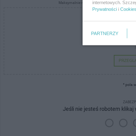
internetowych. Szcze
Maksymalnie możesz przesłać 3 pliki po 7 MB ka
Prywatności
i
Cookie
PARTNERZY
Przeciągnij i u
PRZEGLĄ
* pola
ZABEZP
Jeśli nie jesteś robotem klikaj