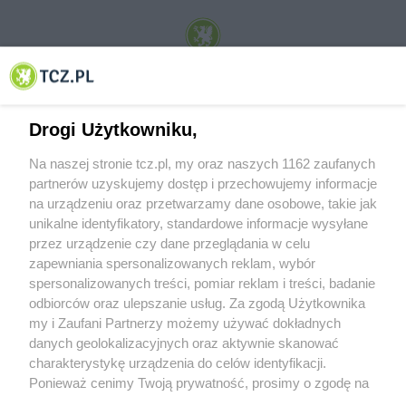
© 2001-2026 Tczew - TCZ.PL Sp. z o.o. Internetowy Serwis Informacyjny Miasta
Tczewa
Drogi Użytkowniku,
Na naszej stronie tcz.pl, my oraz naszych 1162 zaufanych
partnerów uzyskujemy dostęp i przechowujemy informacje
na urządzeniu oraz przetwarzamy dane osobowe, takie jak
unikalne identyfikatory, standardowe informacje wysyłane
przez urządzenie czy dane przeglądania w celu
zapewniania spersonalizowanych reklam, wybór
O FIRMIE
POLITYKA PRYWATNOŚCI
HOSTING
spersonalizowanych treści, pomiar reklam i treści, badanie
REKLAMA
WSPÓŁPRACA
RSS
FACEBOOK
KONTAKT
odbiorców oraz ulepszanie usług. Za zgodą Użytkownika
my i Zaufani Partnerzy możemy używać dokładnych
Nasze serwisy
danych geolokalizacyjnych oraz aktywnie skanować
charakterystykę urządzenia do celów identyfikacji.
Aktualności
Muzyka i kultura
Ponieważ cenimy Twoją prywatność, prosimy o zgodę na
Tcz24
Archiwum wydarzeń
korzystanie z tych technologii poprzez kliknięcie