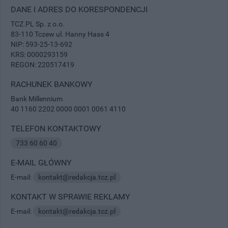
DANE I ADRES DO KORESPONDENCJI
TCZ.PL Sp. z o.o.
83-110 Tczew ul. Hanny Hass 4
NIP: 593-25-13-692
KRS: 0000293159
REGON: 220517419
RACHUNEK BANKOWY
Bank Millennium
40 1160 2202 0000 0001 0061 4110
TELEFON KONTAKTOWY
733 60 60 40
E-MAIL GŁÓWNY
E-mail:
kontakt@redakcja.tcz.pl
KONTAKT W SPRAWIE REKLAMY
E-mail:
kontakt@redakcja.tcz.pl