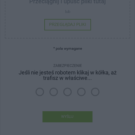
Przeciągnij i upuść pliki tutaj
lub
PRZEGLĄDAJ PLIKI
* pola wymagane
ZABEZPIECZENIE
Jeśli nie jesteś robotem klikaj w kółka, aż
trafisz w właściwe...
WYŚLIJ