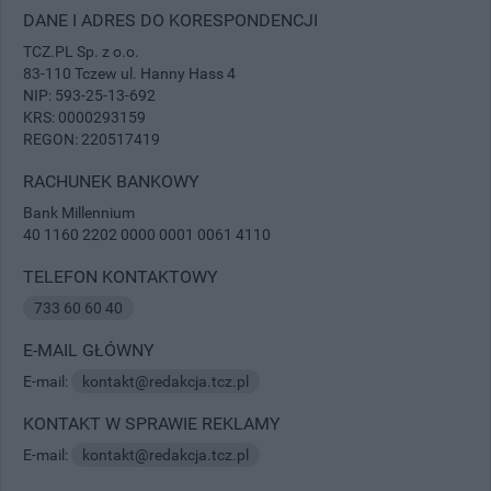
DANE I ADRES DO KORESPONDENCJI
TCZ.PL Sp. z o.o.
83-110 Tczew ul. Hanny Hass 4
NIP: 593-25-13-692
KRS: 0000293159
REGON: 220517419
RACHUNEK BANKOWY
Bank Millennium
40 1160 2202 0000 0001 0061 4110
TELEFON KONTAKTOWY
733 60 60 40
E-MAIL GŁÓWNY
E-mail:
kontakt@redakcja.tcz.pl
KONTAKT W SPRAWIE REKLAMY
E-mail:
kontakt@redakcja.tcz.pl