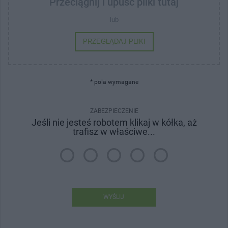
Przeciągnij i upuść pliki tutaj
lub
PRZEGLĄDAJ PLIKI
* pola wymagane
ZABEZPIECZENIE
Jeśli nie jesteś robotem klikaj w kółka, aż
trafisz w właściwe...
WYŚLIJ