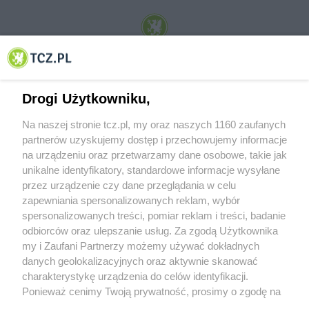
© 2001-2026 Tczew - TCZ.PL Sp. z o.o. Internetowy Serwis Informacyjny Miasta
Tczewa
Drogi Użytkowniku,
Na naszej stronie tcz.pl, my oraz naszych 1160 zaufanych
partnerów uzyskujemy dostęp i przechowujemy informacje
na urządzeniu oraz przetwarzamy dane osobowe, takie jak
unikalne identyfikatory, standardowe informacje wysyłane
przez urządzenie czy dane przeglądania w celu
zapewniania spersonalizowanych reklam, wybór
O FIRMIE
POLITYKA PRYWATNOŚCI
HOSTING
spersonalizowanych treści, pomiar reklam i treści, badanie
REKLAMA
WSPÓŁPRACA
RSS
FACEBOOK
KONTAKT
odbiorców oraz ulepszanie usług. Za zgodą Użytkownika
my i Zaufani Partnerzy możemy używać dokładnych
Nasze serwisy
danych geolokalizacyjnych oraz aktywnie skanować
charakterystykę urządzenia do celów identyfikacji.
Aktualności
Muzyka i kultura
Ponieważ cenimy Twoją prywatność, prosimy o zgodę na
Tcz24
Archiwum wydarzeń
korzystanie z tych technologii poprzez kliknięcie