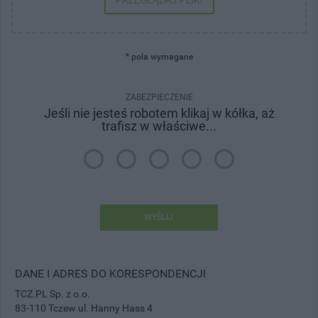
PRZEGLĄDAJ PLIKI
* pola wymagane
ZABEZPIECZENIE
Jeśli nie jesteś robotem klikaj w kółka, aż
trafisz w właściwe...
WYŚLIJ
DANE I ADRES DO KORESPONDENCJI
TCZ.PL Sp. z o.o.
83-110 Tczew ul. Hanny Hass 4