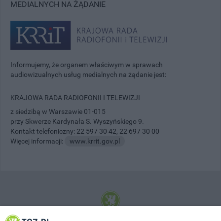
MEDIALNYCH NA ŻĄDANIE
Informujemy, że organem właściwym w sprawach
audiowizualnych usług medialnych na żądanie jest:
KRAJOWA RADA RADIOFONII I TELEWIZJI
z siedzibą w Warszawie 01-015
przy Skwerze Kardynała S. Wyszyńskiego 9.
Kontakt telefoniczny:
22 597 30 42
,
22 697 30 00
Więcej informacji:
www.krrit.gov.pl
© 2001-2026 Tczew - TCZ.PL Sp. z o.o. Internetowy Serwis Informacyjny Miasta