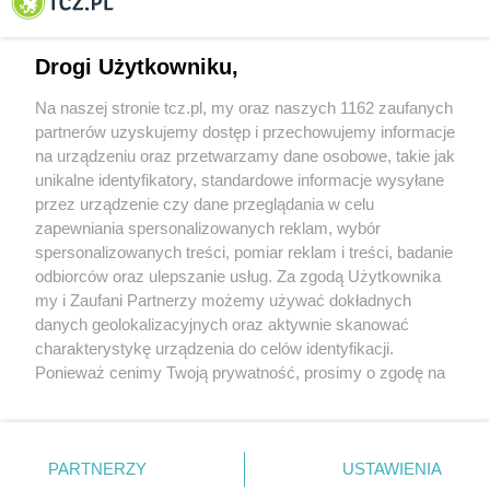
Tczewa
Drogi Użytkowniku,
Na naszej stronie tcz.pl, my oraz naszych 1162 zaufanych
partnerów uzyskujemy dostęp i przechowujemy informacje
na urządzeniu oraz przetwarzamy dane osobowe, takie jak
unikalne identyfikatory, standardowe informacje wysyłane
przez urządzenie czy dane przeglądania w celu
zapewniania spersonalizowanych reklam, wybór
O FIRMIE
POLITYKA PRYWATNOŚCI
HOSTING
spersonalizowanych treści, pomiar reklam i treści, badanie
REKLAMA
WSPÓŁPRACA
RSS
FACEBOOK
KONTAKT
odbiorców oraz ulepszanie usług. Za zgodą Użytkownika
my i Zaufani Partnerzy możemy używać dokładnych
Nasze serwisy
danych geolokalizacyjnych oraz aktywnie skanować
charakterystykę urządzenia do celów identyfikacji.
Aktualności
Muzyka i kultura
Ponieważ cenimy Twoją prywatność, prosimy o zgodę na
Tcz24
Archiwum wydarzeń
korzystanie z tych technologii poprzez kliknięcie
Kronika Policyjna
Telewizja Internetowa
„Akceptuję”. Zgoda jest dobrowolna i zawsze możesz ją
Kalendarz imprez
Sport
zmienić/wycofać klikając przycisk ustawień prywatności
Salony urody i masażu
Żłobki i przedszkola
PARTNERZY
USTAWIENIA
Historia miasta
Zdjęcia miasta
znajdujący się w lewym dolnym rogu strony
. Niektóre