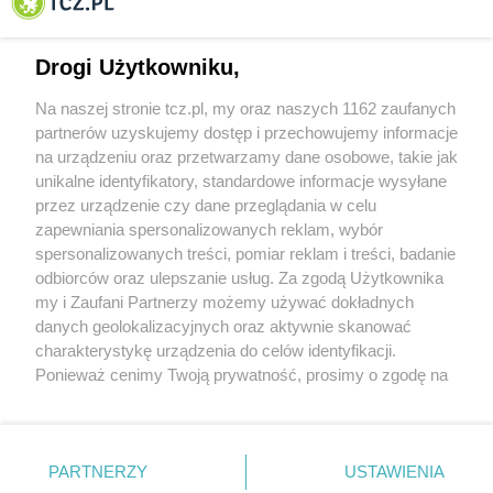
Tczewa
Drogi Użytkowniku,
Na naszej stronie tcz.pl, my oraz naszych 1162 zaufanych
partnerów uzyskujemy dostęp i przechowujemy informacje
na urządzeniu oraz przetwarzamy dane osobowe, takie jak
unikalne identyfikatory, standardowe informacje wysyłane
przez urządzenie czy dane przeglądania w celu
zapewniania spersonalizowanych reklam, wybór
O FIRMIE
POLITYKA PRYWATNOŚCI
HOSTING
spersonalizowanych treści, pomiar reklam i treści, badanie
REKLAMA
WSPÓŁPRACA
RSS
FACEBOOK
KONTAKT
odbiorców oraz ulepszanie usług. Za zgodą Użytkownika
my i Zaufani Partnerzy możemy używać dokładnych
Nasze serwisy
danych geolokalizacyjnych oraz aktywnie skanować
charakterystykę urządzenia do celów identyfikacji.
Aktualności
Muzyka i kultura
Ponieważ cenimy Twoją prywatność, prosimy o zgodę na
Tcz24
Archiwum wydarzeń
korzystanie z tych technologii poprzez kliknięcie
Kronika Policyjna
Telewizja Internetowa
„Akceptuję”. Zgoda jest dobrowolna i zawsze możesz ją
Kalendarz imprez
Sport
zmienić/wycofać klikając przycisk ustawień prywatności
Salony urody i masażu
Żłobki i przedszkola
PARTNERZY
USTAWIENIA
Historia miasta
Zdjęcia miasta
znajdujący się w lewym dolnym rogu strony
. Niektóre