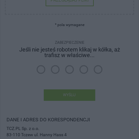
PRZEGLĄDAJ PLIKI
* pola wymagane
ZABEZPIECZENIE
Jeśli nie jesteś robotem klikaj w kółka, aż
trafisz w właściwe...
WYŚLIJ
DANE I ADRES DO KORESPONDENCJI
TCZ.PL Sp. z o.o.
83-110 Tczew ul. Hanny Hass 4