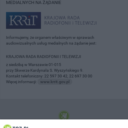
MEDIALNYCH NA ŻĄDANIE
Informujemy, że organem właściwym w sprawach
audiowizualnych usług medialnych na żądanie jest:
KRAJOWA RADA RADIOFONII I TELEWIZJI
z siedzibą w Warszawie 01-015
przy Skwerze Kardynała S. Wyszyńskiego 9.
Kontakt telefoniczny:
22 597 30 42
,
22 697 30 00
Więcej informacji:
www.krrit.gov.pl
© 2001-2026 Tczew - TCZ.PL Sp. z o.o. Internetowy Serwis Informacyjny Miasta