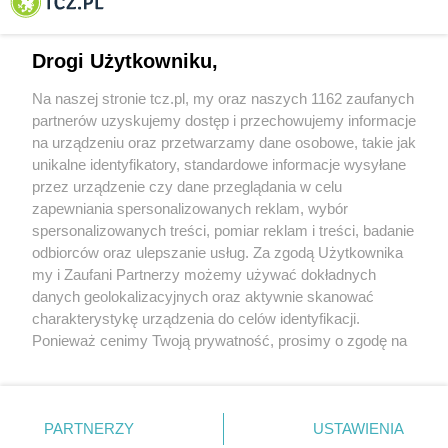
Tczewa
Drogi Użytkowniku,
Na naszej stronie tcz.pl, my oraz naszych 1162 zaufanych
partnerów uzyskujemy dostęp i przechowujemy informacje
na urządzeniu oraz przetwarzamy dane osobowe, takie jak
unikalne identyfikatory, standardowe informacje wysyłane
przez urządzenie czy dane przeglądania w celu
zapewniania spersonalizowanych reklam, wybór
O FIRMIE
POLITYKA PRYWATNOŚCI
HOSTING
spersonalizowanych treści, pomiar reklam i treści, badanie
REKLAMA
WSPÓŁPRACA
RSS
FACEBOOK
KONTAKT
odbiorców oraz ulepszanie usług. Za zgodą Użytkownika
my i Zaufani Partnerzy możemy używać dokładnych
Nasze serwisy
danych geolokalizacyjnych oraz aktywnie skanować
charakterystykę urządzenia do celów identyfikacji.
Aktualności
Muzyka i kultura
Ponieważ cenimy Twoją prywatność, prosimy o zgodę na
Tcz24
Archiwum wydarzeń
korzystanie z tych technologii poprzez kliknięcie
Kronika Policyjna
Telewizja Internetowa
„Akceptuję”. Zgoda jest dobrowolna i zawsze możesz ją
Kalendarz imprez
Sport
zmienić/wycofać klikając przycisk ustawień prywatności
Salony urody i masażu
Żłobki i przedszkola
PARTNERZY
USTAWIENIA
Historia miasta
Zdjęcia miasta
znajdujący się w lewym dolnym rogu strony
. Niektóre