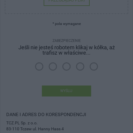
PRZEGLĄDAJ PLIKI
* pola wymagane
ZABEZPIECZENIE
Jeśli nie jesteś robotem klikaj w kółka, aż
trafisz w właściwe...
WYŚLIJ
DANE I ADRES DO KORESPONDENCJI
TCZ.PL Sp. z o.o.
83-110 Tczew ul. Hanny Hass 4