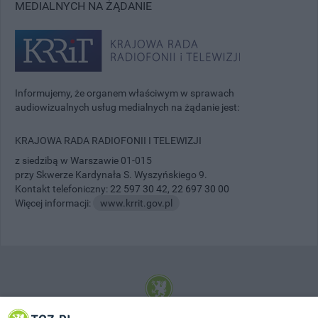
MEDIALNYCH NA ŻĄDANIE
Informujemy, że organem właściwym w sprawach
audiowizualnych usług medialnych na żądanie jest:
KRAJOWA RADA RADIOFONII I TELEWIZJI
z siedzibą w Warszawie 01-015
przy Skwerze Kardynała S. Wyszyńskiego 9.
Kontakt telefoniczny:
22 597 30 42
,
22 697 30 00
Więcej informacji:
www.krrit.gov.pl
© 2001-2026 Tczew - TCZ.PL Sp. z o.o. Internetowy Serwis Informacyjny Miasta