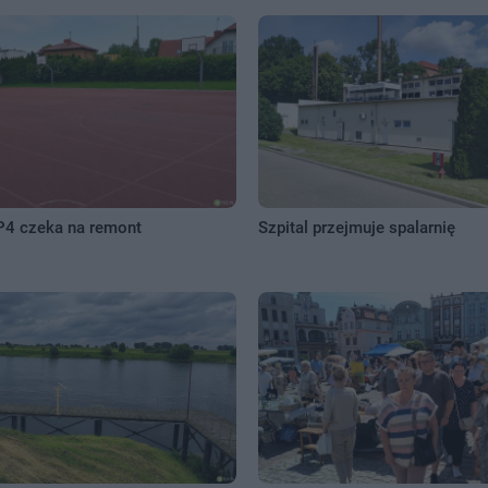
P4 czeka na remont
Szpital przejmuje spalarnię