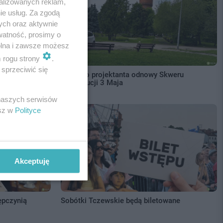
alizowanych reklam,
ie usług. Za zgodą
ych oraz aktywnie
watność, prosimy o
wolna i zawsze możesz
m rogu strony
.
sprzeciwić się
 przodu
Wybrano projektanta odnowy Skweru
Konstytucji 3 Maja
 naszych serwisów
esz w
Polityce
Akceptuję
ępczynią
Sobótki Tczewskie będą biletowane