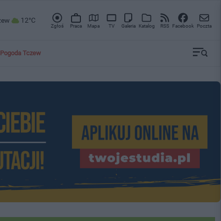
zew
12°C
Zgłoś
Praca
Mapa
TV
Galeria
Katalog
RSS
Facebook
Poczta
Pogoda Tczew