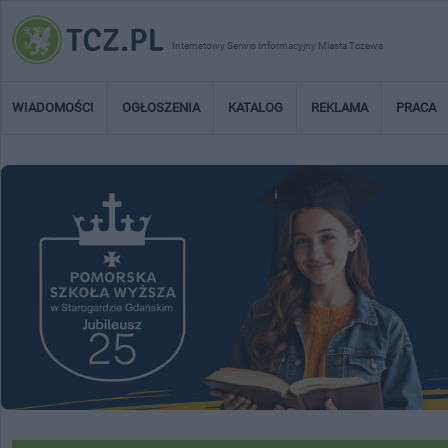
Internetowy Serwis Informacyjny Miasta Tczewa
WIADOMOŚCI
OGŁOSZENIA
KATALOG
REKLAMA
PRACA