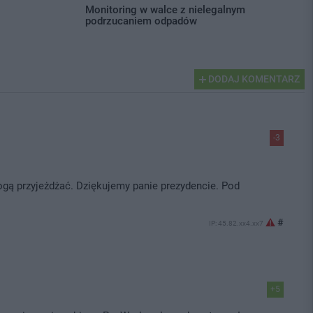
Monitoring w walce z nielegalnym
podrzucaniem odpadów
DODAJ KOMENTARZ
-3
ogą przyjeżdżać. Dziękujemy panie prezydencie. Pod
#
IP: 45.82.xx4.xx7
+5