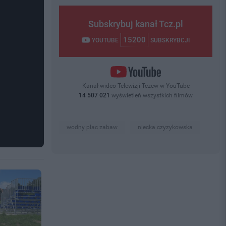
Subskrybuj kanał Tcz.pl
15200
YOUTUBE
SUBSKRYBCJI
Kanał wideo Telewizji Tczew w YouTube
14 507 021
wyświetleń wszystkich filmów
wodny plac zabaw
niecka czyzykowska