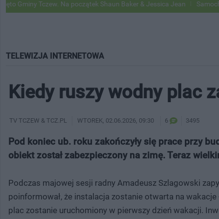
Tczew. Na początek Shaun Baker & Jessica Jean
Samochody Google St
TELEWIZJA INTERNETOWA
Kiedy ruszy wodny plac 
TV TCZEW & TCZ.PL
WTOREK
, 02.06.2026, 09:30
6
3495
Pod koniec ub. roku zakończyły się prace przy bu
obiekt został zabezpieczony na zimę. Teraz wielkim
Podczas majowej sesji radny Amadeusz Szlagowski zapy
poinformował, że instalacja zostanie otwarta na wakacje
plac zostanie uruchomiony w pierwszy dzień wakacji. Inw