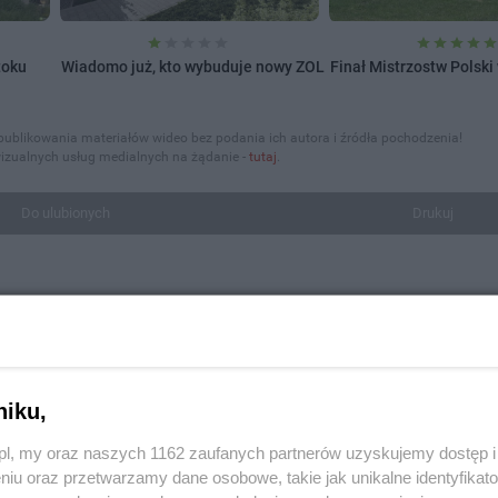
toku
Wiadomo już, kto wybuduje nowy ZOL
Finał Mistrzostw Polski
publikowania materiałów wideo bez podania ich autora i źródła pochodzenia!
izualnych usług medialnych na żądanie -
tutaj
.
Do ulubionych
Drukuj
niku,
z.pl, my oraz naszych 1162 zaufanych partnerów uzyskujemy dostęp
niu oraz przetwarzamy dane osobowe, takie jak unikalne identyfikat