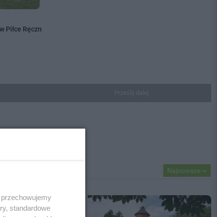
 w Piłce Ręcznej Plażowej...
Prześlij dalej
Najnowsze
 i przechowujemy
ory, standardowe