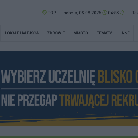
TOP
sobota, 08.08.2026
04:53
Tc
LOKALE I MIEJSCA
ZDROWIE
MIASTO
TEMATY
INNE