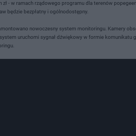
n zł - w ramach rządowego programu dla terenów popegeero
w będzie bezpłatny i ogólnodostępny.
zamontowano nowoczesny system monitoringu. Kamery obser
, system uruchomi sygnał dźwiękowy w formie komunikatu 
ringu.