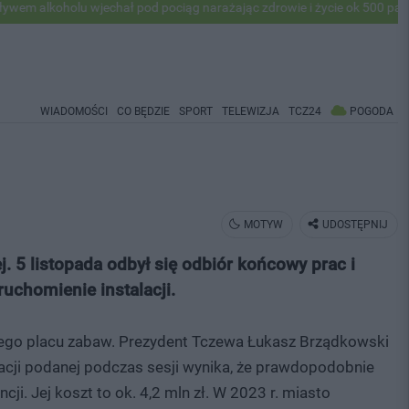
u wjechał pod pociąg narażając zdrowie i życie ok 500 pasażerów! PKP 
WIADOMOŚCI
CO BĘDZIE
SPORT
TELEWIZJA
TCZ24
POGODA
MOTYW
UDOSTĘPNIJ
 5 listopada odbył się odbiór końcowy prac i
ruchomienie instalacji.
ego placu zabaw. Prezydent Tczewa Łukasz Brządkowski
macji podanej podczas sesji wynika, że prawdopodobnie
. Jej koszt to ok. 4,2 mln zł. W 2023 r. miasto