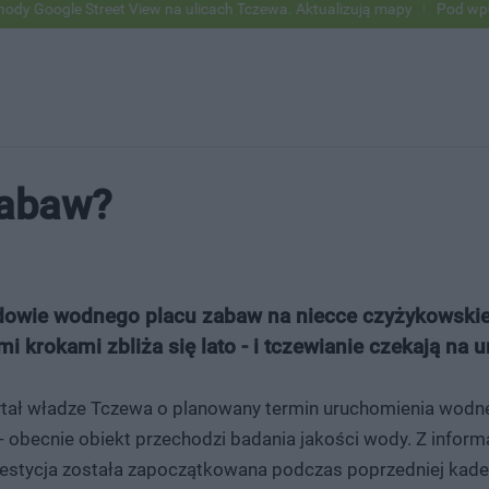
reet View na ulicach Tczewa. Aktualizują mapy
Pod wpływem alkohol
zabaw?
dowie wodnego placu zabaw na niecce czyżykowskiej.
i krokami zbliża się lato - i tczewianie czekają na u
tał władze Tczewa o planowany termin uruchomienia wodn
 - obecnie obiekt przechodzi badania jakości wody. Z infor
estycja została zapoczątkowana podczas poprzedniej kadencji