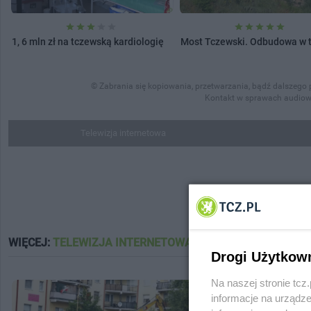
1, 6 mln zł na tczewską kardiologię
Most Tczewski. Odbudowa w 
© Zabrania się kopiowania, przetwarzania, bądź dalszego 
Kontakt w sprawach audiow
Telewizja internetowa
WIĘCEJ:
TELEWIZJA INTERNETOWA
Drogi Użytkow
Na naszej stronie tc
informacje na urządze