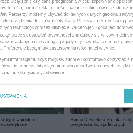
przez urządzenie czy dane przeglądania w celu zapewniania sperson
ych treści, pomiar reklam i treści, badanie odbiorców oraz ulepszan
fani Partnerzy możemy używać dokładnych danych geolokalizacyjn
tykę urządzenia do celów identyfikacji. Ponieważ cenimy Twoją pry
z tych technologii poprzez kliknięcie „Akceptuję”. Zgoda jest dobro
ikając przycisk ustawień prywatności znajdujący się w lewym dolny
etwarzania danych nie wymagają zgody użytkownika, ale masz prawo 
lasisty - tak poradziły sobie
Przy ul. Mieszka I prace idą do
. Preferencje będą miały zastosowania tylko na tej witrynie.
wa
szymi informacjami, abyś mógł świadomie i komfortowo korzystać z
gółowe informacje dotyczące przetwarzania Twoich danych znajdzi
s
oraz po kliknięciu w „Ustawienia”.
USTAWIENIA
 kolejne wnioski o
Hanna Ciesielska-Golicka zast
e zewnętrzne
prezydenta ds. społecznych