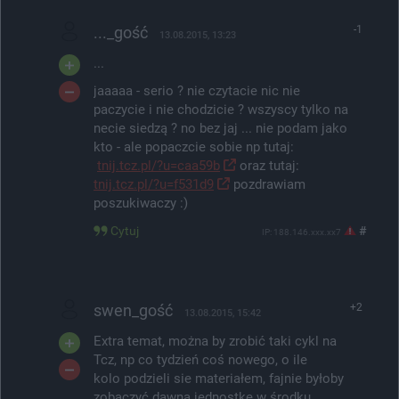
..._gość
-1
13.08.2015, 13:23
...
jaaaaa - serio ? nie czytacie nic nie
paczycie i nie chodzicie ? wszyscy tylko na
necie siedzą ? no bez jaj ... nie podam jako
kto - ale popaczcie sobie np tutaj:
tnij.tcz.pl/?u=caa59b
oraz tutaj:
tnij.tcz.pl/?u=f531d9
pozdrawiam
poszukiwaczy :)
Cytuj
#
IP: 188.146.xxx.xx7
swen_gość
+2
13.08.2015, 15:42
Extra temat, można by zrobić taki cykl na
Tcz, np co tydzień coś nowego, o ile
kolo podzieli sie materiałem, fajnie byłoby
zobaczyć dawną jednostkę w środku.