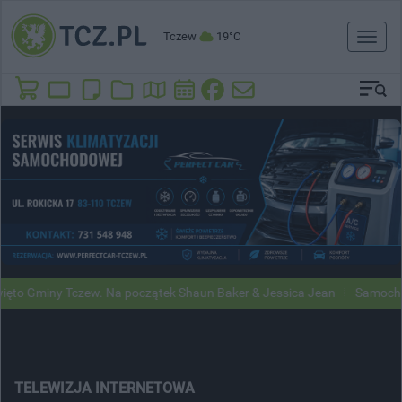
Tczew
19°C
Toggl
naviga
iny Tczew. Na początek Shaun Baker & Jessica Jean
Samochody Googl
TELEWIZJA INTERNETOWA