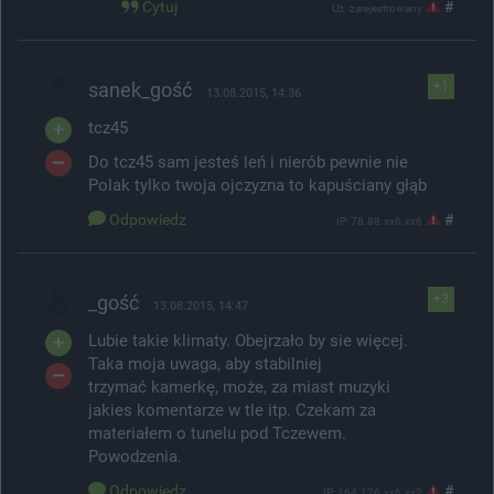
Cytuj
#
Uż. zarejestrowany
sanek_gość
+1
13.08.2015, 14:36
tcz45
Do tcz45 sam jesteś leń i nierób pewnie nie
Polak tylko twoja ojczyzna to kapuściany głąb
Odpowiedz
#
IP: 78.88.xx6.xx6
_gość
+3
13.08.2015, 14:47
Lubie takie klimaty. Obejrzało by sie więcej.
Taka moja uwaga, aby stabilniej
trzymać kamerkę, może, za miast muzyki
jakies komentarze w tle itp. Czekam za
materiałem o tunelu pod Tczewem.
Powodzenia.
Odpowiedz
#
IP: 164.126.xx6.xx2