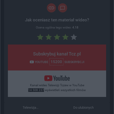
Jak oceniasz ten materiał wideo?
Ocena ogólna tego wideo:
4.18
Subskrybuj kanał Tcz.pl
15200
YOUTUBE
SUBSKRYBCJI
Kanał wideo Telewizji Tczew w YouTube
14 508 237
wyświetleń wszystkich filmów
Telewizja...
Do ulubionych