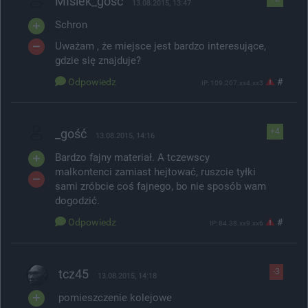
MIsiek_gość
13.08.2015, 13:47
Schron
Uważam , że miejsce jest bardzo interesujące,
gdzie się znajduje?
Odpowiedz
#
IP: 109.207.xx4.xx3
_gość
+4
13.08.2015, 14:16
Bardzo fajny materiał. A tczewscy
malkontenci zamiast hejtować, ruszcie tyłki
sami zróbcie coś fajnego, bo nie sposób wam
dogodzić.
Odpowiedz
#
IP: 84.38.xx9.xx6
tcz45
-3
13.08.2015, 14:18
pomieszczenie kolejowe