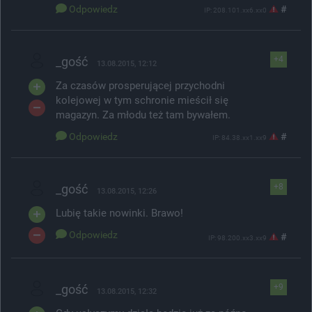
Odpowiedz
#
IP: 208.101.xx6.xx0
_gość
+4
13.08.2015, 12:12
Za czasów prosperującej przychodni
kolejowej w tym schronie mieścił się
magazyn. Za młodu też tam bywałem.
Odpowiedz
#
IP: 84.38.xx1.xx9
_gość
+8
13.08.2015, 12:26
Lubię takie nowinki. Brawo!
Odpowiedz
#
IP: 98.200.xx3.xx9
_gość
+9
13.08.2015, 12:32