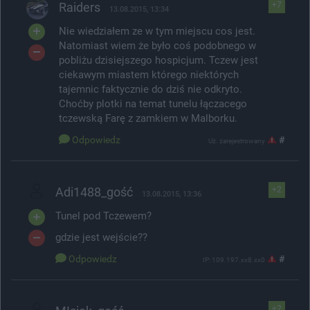
Raiders
+7
13.08.2015, 13:34
Nie wiedziałem ze w tym miejscu cos jest.
Natomiast wiem że było coś podobnego w
pobliżu dzisiejszego hospicjum. Tczew jest
ciekawym miastem którego niektórych
tajemnic faktycznie do dziś nie odkryto.
Choćby plotki na temat tunelu łączacego
tczewską Farę z zamkiem w Malborku.
Odpowiedz
#
Uż. zarejestrowany
Adi1488_gość
+2
13.08.2015, 13:36
Tunel pod Tczewem?
gdzie jest wejście??
Odpowiedz
#
IP: 109.197.xx8.xx0
+2