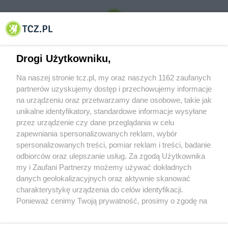
© 2001-2026 Tczew - TCZ.PL Sp. z o.o. Internetowy Serwis Informacyjny Miasta
Tczewa
Drogi Użytkowniku,
Na naszej stronie tcz.pl, my oraz naszych 1162 zaufanych
partnerów uzyskujemy dostęp i przechowujemy informacje
na urządzeniu oraz przetwarzamy dane osobowe, takie jak
unikalne identyfikatory, standardowe informacje wysyłane
przez urządzenie czy dane przeglądania w celu
zapewniania spersonalizowanych reklam, wybór
O FIRMIE
POLITYKA PRYWATNOŚCI
HOSTING
spersonalizowanych treści, pomiar reklam i treści, badanie
REKLAMA
WSPÓŁPRACA
RSS
FACEBOOK
KONTAKT
odbiorców oraz ulepszanie usług. Za zgodą Użytkownika
my i Zaufani Partnerzy możemy używać dokładnych
Nasze serwisy
danych geolokalizacyjnych oraz aktywnie skanować
charakterystykę urządzenia do celów identyfikacji.
Aktualności
Muzyka i kultura
Ponieważ cenimy Twoją prywatność, prosimy o zgodę na
Tcz24
Archiwum wydarzeń
korzystanie z tych technologii poprzez kliknięcie
Kronika Policyjna
Telewizja Internetowa
„Akceptuję”. Zgoda jest dobrowolna i zawsze możesz ją
Kalendarz imprez
Sport