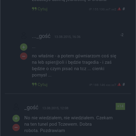
Cytuj
#
IP: 155.130.xx7.xx2
..._gość
-2
13.08.2015, 16:36
...
no właśnie - a potem gówniarzom coś się
na łeb spier@oli i będzie tragedia - i zaś
będzie o czym pisać na tcz ... cienki
pomysł ...
Cytuj
#
IP: 188.146.xxx.xx7
_gość
+14
13.08.2015, 12:08
No nie wiedziałem, nie wiedziałem. Czekam
na ten tunel pod Tczewem. Dobra
robota. Pozdrawiam