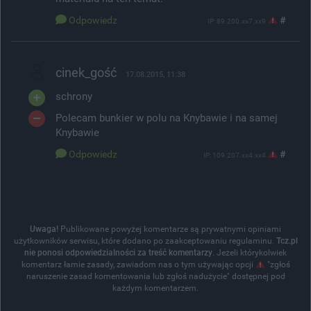
Odpowiedz
#
IP: 89.200.xx7.xx9
cinek_gość
17.08.2015, 11:38
schrony
Polecam bunkier w polu na Knybawie i na samej
Knybawie
Odpowiedz
#
IP: 109.207.xx4.xx4
Uwaga!
Publikowane powyżej komentarze są prywatnymi opiniami
użytkowników serwisu, które dodano po zaakceptowaniu regulaminu.
Tcz.pl
nie ponosi odpowiedzialności za treść komentarzy
. Jeżeli którykolwiek
komentarz łamie zasady, zawiadom nas o tym używając opcji
"zgłoś
naruszenie zasad komentowania lub zgłoś nadużycie" dostępnej pod
każdym komentarzem.