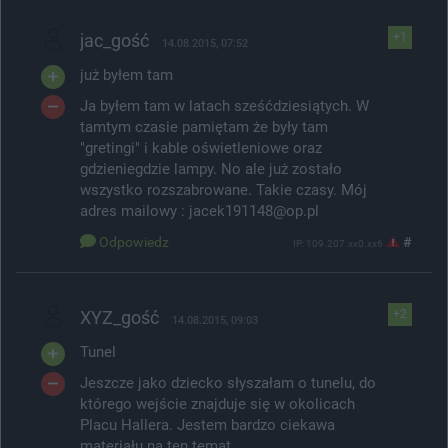
jac_gość
+1
14.08.2015, 07:52
już byłem tam
Ja byłem tam w latach sześćdziesiątych. W
tamtym czasie pamiętam że były tam
"gretingi" i kable oświetleniowe oraz
gdzieniegdzie lampy. No ale już zostało
wszystko rozszabrowane. Takie czasy. Mój
adres mailowy : jacek191148@op.pl
Odpowiedz
#
IP: 109.207.xx0.xx6
XYZ_gość
+2
14.08.2015, 09:03
Tunel
Jeszcze jako dziecko słyszałam o tunelu, do
którego wejście znajduje się w okolicach
Placu Hallera. Jestem bardzo ciekawa
materiału na ten temat.