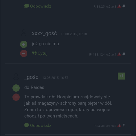
Odpowiedz
#
IP: 83.25.xx5.xx8
xxxx_gość
15.08.2015, 10:18
już go nie ma
Cytuj
#
IP: 188.124.xx0.xx4
_gość
+1
13.08.2015, 16:57
do Raides
To prawda koło Hospicjum znajdowały się
jakieś magazyny- schrony parę pięter w dół.
Znam to z opowieści ojca, który po wojnie
chodził po tych miejscach.
Odpowiedz
#
IP: 84.38.xx1.xx8