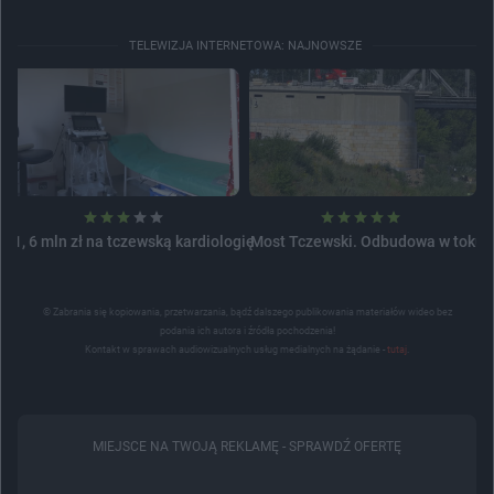
TELEWIZJA INTERNETOWA: NAJNOWSZE
1, 6 mln zł na tczewską kardiologię
Most Tczewski. Odbudowa w toku
© Zabrania się kopiowania, przetwarzania, bądź dalszego publikowania materiałów wideo bez
podania ich autora i źródła pochodzenia!
Kontakt w sprawach audiowizualnych usług medialnych na żądanie -
tutaj
.
MIEJSCE NA TWOJĄ REKLAMĘ -
SPRAWDŹ OFERTĘ