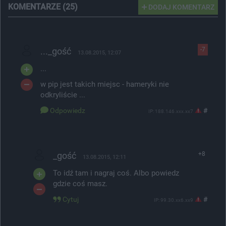
KOMENTARZE (25)
DODAJ KOMENTARZ
..._gość
-7
13.08.2015, 12:07
...
w pip jest takich miejsc - hameryki nie
odkryliście ...
Odpowiedz
#
IP: 188.146.xxx.xx7
_gość
+8
13.08.2015, 12:11
To idź tam i nagraj coś. Albo powiedz
gdzie coś masz.
Cytuj
#
IP: 99.30.xx6.xx9