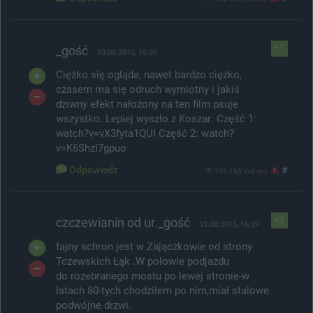
_gość
+1
13.08.2015, 16:35
Ciężko się ogląda, nawet bardzo ciężko,
czasem ma się odruch wymiotny i jakiś
dziwny efekt nałożony na ten film psuje
wszystko. Lepiej wyszło z Koszar: Część 1:
watch?v=vX3fyta1QUI Część 2: watch?
v=K6Shzl7gpuo
Odpowiedz
#
IP: 109.163.xx4.xxx
czczewianin od ur._gość
+3
13.08.2015, 16:39
fajny schron jest w Zajączkowie od strony
Tczewskich Łąk .W połowie podjazdu
do rozebranego mostu po lewej stronie-w
latach 80-tych chodziłem po nim,miał stalowe
podwójne drzwi.