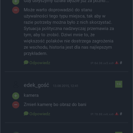
Gdy usłyszymy działa będzie już za późno...
Może warto doprowadzić do stanu
używalności tego typu miejsca, tak aby w
razie potrzeby można było z nich skorzystać.
Sytuacja polityczna nadzwyczaj przemawia za
tym, aby to zrobić. Dziwi mnie to, że
większość polaków nie dostrzega zagrożenia
ze wschodu, historia jest dla nas najlepszym
przykładem.
Odpowiedz
#
IP: 84.38.xx5.xx9
edek_gość
+4
13.08.2015, 12:41
kamera
Zmień kamerę bo obraz do bani
Odpowiedz
#
IP: 78.88.xx6.xx6