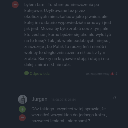
byłem tam . To stare pomieszczenia po
kolejowe. Użytkowane też przez
okolicznych mieszkańców jako piwnica, ale
kolej im ostatnio wypowiedziała umowy i jest
jak jest. Można by było zrobić coś z tym, ale
kto zechce , komu będzie się chciało wyłożyć
na to kasę? Tak jak wiele podobnych miejsc ,
zniszczeje , bo Polak to raczej leń i nierób i
woli by to uległo zniszczeniu niż coś z tym
zrobić. Bunkry na knybawie stoją i stoją i nic
dalej z nimi nikt nie robi.
Odpowiedz
#
Uż. zarejestrowany
Jurgen
+7
13.08.2015, 21:54
Cóż takiego uczyniłeś w tej sprawie ,że
wrzuciłeś wszystkich do jednego kotła ,
nazwałeś leniami i nierobami ?