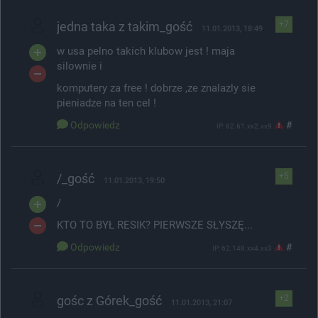
jedna taka z takim_gość
+7
11.01.2013, 18:49
w usa pelno takich klubow jest ! maja
silownie i
komputery za free ! dobrze ,ze znalazly sie
pieniadze na ten cel !
Odpowiedz
#
IP: 62.61.xx2.xx9
/_gość
+5
11.01.2013, 19:50
/
KTO TO BYŁ RESIK? PIERWSZE SŁYSZĘ...
Odpowiedz
#
IP: 62.148.xx4.xx3
gośc z Górek_gość
+2
11.01.2013, 21:07