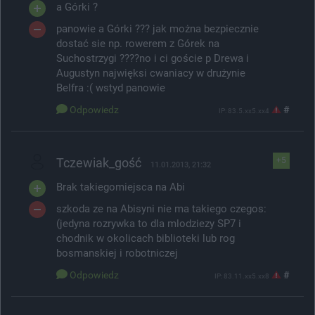
a Górki ?
panowie a Górki ??? jak można bezpiecznie
dostać sie np. rowerem z Górek na
Suchostrzygi ????no i ci goście p Drewa i
Augustyn najwięksi cwaniacy w drużynie
Belfra :( wstyd panowie
Odpowiedz
#
IP: 83.5.xx5.xx4
Tczewiak_gość
+5
11.01.2013, 21:32
Brak takiegomiejsca na Abi
szkoda ze na Abisyni nie ma takiego czegos:
(jedyna rozrywka to dla mlodziezy SP7 i
chodnik w okolicach biblioteki lub rog
bosmanskiej i robotniczej
Odpowiedz
#
IP: 83.11.xx5.xx8