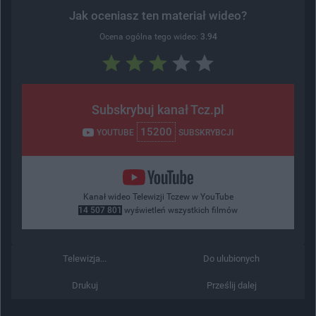
Jak oceniasz ten materiał wideo?
Ocena ogólna tego wideo:
3.94
Subskrybuj kanał Tcz.pl
15200
YOUTUBE
SUBSKRYBCJI
Kanał wideo Telewizji Tczew w YouTube
14 507 801
wyświetleń wszystkich filmów
Telewizja...
Do ulubionych
Drukuj
Prześlij dalej