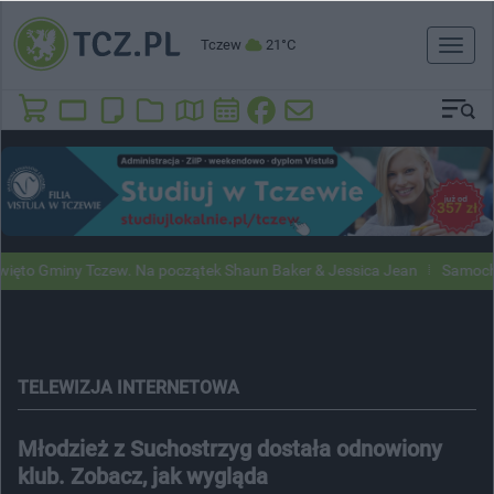
Tczew
21°C
Toggl
naviga
Gminy Tczew. Na początek Shaun Baker & Jessica Jean
Samochody Goo
TELEWIZJA INTERNETOWA
Młodzież z Suchostrzyg dostała odnowiony
klub. Zobacz, jak wygląda