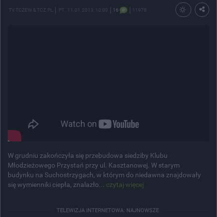
TV TCZEW & TCZ.PL
PT.
, 11.01.2013, 10:00
16
11978
W grudniu zakończyła się przebudowa siedziby Klubu
Młodzieżowego Przystań przy ul. Kasztanowej. W starym
budynku na Suchostrzygach, w którym do niedawna znajdowały
się wymienniki ciepła, znalazło...
czytaj więcej
TELEWIZJA INTERNETOWA: NAJNOWSZE