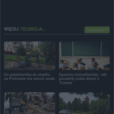
WIĘCEJ:
TELEWIZJA...
Najnowsze
Do października do stawku
Egzamin ósmoklasisty - tak
na Piotrowie ma wrócić woda
poradziły sobie dzieci z
Tczewa