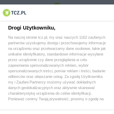
© 2001-2026 Tczew - TCZ.PL Sp. z o.o. Internetowy Serwis Informacyjny Miasta
Tczewa
Drogi Użytkowniku,
Na naszej stronie tcz.pl, my oraz naszych 1162 zaufanych
partnerów uzyskujemy dostęp i przechowujemy informacje
na urządzeniu oraz przetwarzamy dane osobowe, takie jak
unikalne identyfikatory, standardowe informacje wysyłane
przez urządzenie czy dane przeglądania w celu
zapewniania spersonalizowanych reklam, wybór
O FIRMIE
POLITYKA PRYWATNOŚCI
HOSTING
spersonalizowanych treści, pomiar reklam i treści, badanie
REKLAMA
WSPÓŁPRACA
RSS
FACEBOOK
KONTAKT
odbiorców oraz ulepszanie usług. Za zgodą Użytkownika
my i Zaufani Partnerzy możemy używać dokładnych
Nasze serwisy
danych geolokalizacyjnych oraz aktywnie skanować
charakterystykę urządzenia do celów identyfikacji.
Aktualności
Muzyka i kultura
Ponieważ cenimy Twoją prywatność, prosimy o zgodę na
Tcz24
Archiwum wydarzeń
korzystanie z tych technologii poprzez kliknięcie
Kronika Policyjna
Telewizja Internetowa
„Akceptuję”. Zgoda jest dobrowolna i zawsze możesz ją
Kalendarz imprez
Sport