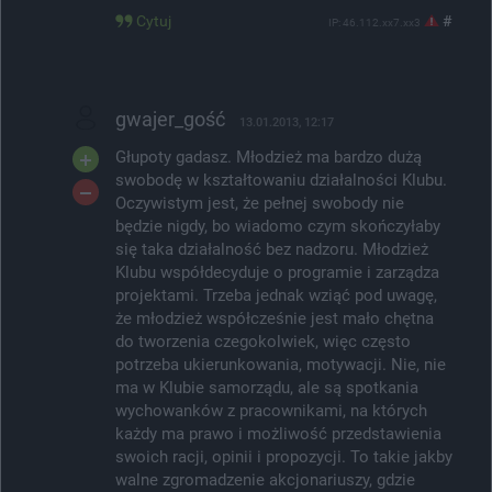
Cytuj
#
IP: 46.112.xx7.xx3
gwajer_gość
13.01.2013, 12:17
Głupoty gadasz. Młodzież ma bardzo dużą
swobodę w kształtowaniu działalności Klubu.
Oczywistym jest, że pełnej swobody nie
będzie nigdy, bo wiadomo czym skończyłaby
się taka działalność bez nadzoru. Młodzież
Klubu współdecyduje o programie i zarządza
projektami. Trzeba jednak wziąć pod uwagę,
że młodzież współcześnie jest mało chętna
do tworzenia czegokolwiek, więc często
potrzeba ukierunkowania, motywacji. Nie, nie
ma w Klubie samorządu, ale są spotkania
wychowanków z pracownikami, na których
każdy ma prawo i możliwość przedstawienia
swoich racji, opinii i propozycji. To takie jakby
walne zgromadzenie akcjonariuszy, gdzie