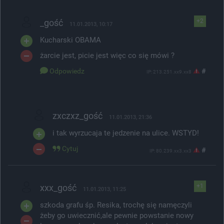
_gość
+2
11.01.2013, 10:17
Kucharski OBAMA
żarcie jest, picie jest więc co się mówi ?
Odpowiedz
#
IP: 213.251.xx9.xx8
zxczxz_gość
11.01.2013, 21:36
i tak wyrzucaja te jedzenie na ulice. WSTYD!
Cytuj
#
IP: 80.239.xx3.xx3
xxx_gość
+1
11.01.2013, 11:25
szkoda grafu śp. Resika, trochę się namęczyli
żeby go uwiecznić,ale pewnie powstanie nowy