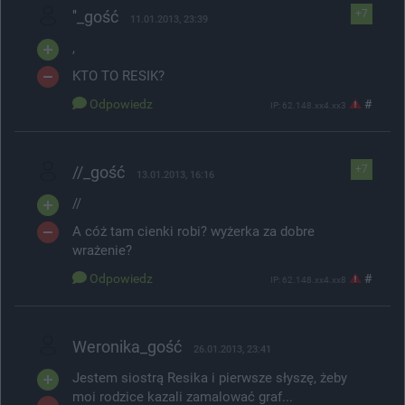
''_gość
+7
11.01.2013, 23:39
,
KTO TO RESIK?
Odpowiedz
#
IP: 62.148.xx4.xx3
//_gość
+7
13.01.2013, 16:16
//
A cóż tam cienki robi? wyżerka za dobre
wrażenie?
Odpowiedz
#
IP: 62.148.xx4.xx8
Weronika_gość
26.01.2013, 23:41
Jestem siostrą Resika i pierwsze słyszę, żeby
moi rodzice kazali zamalować graf...