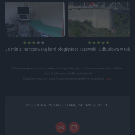
1, 6 mln zł na tczewską kardiologię
Most Tczewski. Odbudowa w toku
© Zabrania się kopiowania, przetwarzania, bądź dalszego publikowania materiałów wideo bez
podania ich autora i źródła pochodzenia!
Kontakt w sprawach audiowizualnych usług medialnych na żądanie -
tutaj
.
MIEJSCE NA TWOJĄ REKLAMĘ -
SPRAWDŹ OFERTĘ