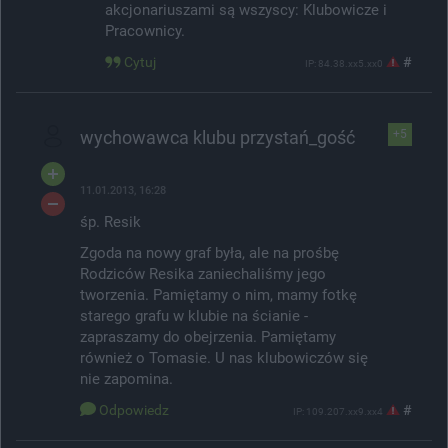
akcjonariuszami są wszyscy: Klubowicze i
Pracownicy.
Cytuj
#
IP: 84.38.xx5.xx0
wychowawca klubu przystań_gość
+5
11.01.2013, 16:28
śp. Resik
Zgoda na nowy graf była, ale na prośbę
Rodziców Resika zaniechaliśmy jego
tworzenia. Pamiętamy o nim, mamy fotkę
starego grafu w klubie na ścianie -
zapraszamy do obejrzenia. Pamiętamy
również o Tomasie. U nas klubowiczów się
nie zapomina.
Odpowiedz
#
IP: 109.207.xx9.xx4