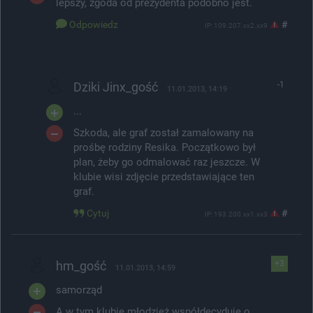
lepszy, zgoda od prezydenta podobno jest.
Odpowiedz
#
IP: 109.207.xx2.xx9
Dziki Jinx_gość
-1
11.01.2013, 14:19
...
Szkoda, ale graf został zamalowany na
prośbę rodziny Resika. Początkowo był
plan, żeby go odmalować raz jeszcze. W
klubie wisi zdjęcie przedstawiające ten
graf.
Cytuj
#
IP: 193.200.xx1.xx3
hm_gość
+3
11.01.2013, 14:59
samorząd
A w tym klubie młodzież współdecyduje o