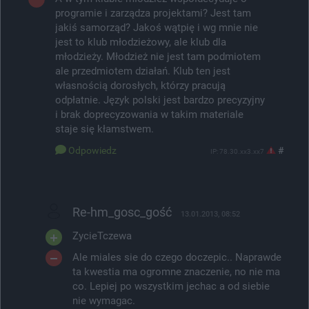
programie i zarządza projektami? Jest tam
jakiś samorząd? Jakoś wątpię i wg mnie nie
jest to klub młodzieżowy, ale klub dla
młodzieży. Młodzież nie jest tam podmiotem
ale przedmiotem działań. Klub ten jest
własnością dorosłych, którzy pracują
odpłatnie. Język polski jest bardzo precyzyjny
i brak doprecyzowania w takim materiale
staje się kłamstwem.
Odpowiedz
#
IP: 78.30.xx3.xx7
Re-hm_gosc_gość
13.01.2013, 08:52
ZycieTczewa
Ale miales sie do czego doczepic.. Naprawde
ta kwestia ma ogromne znaczenie, no nie ma
co. Lepiej po wszystkim jechac a od siebie
nie wymagac.