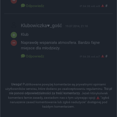
Odpowiedz
#
IP: 84.38.xx6.xx9
Klubowiczka♥_gość
19.07.2014, 21:18
Klub
Naprawdę wspaniała atmosfera. Bardzo fajne
miejsce dla młodzieży.
Odpowiedz
#
IP: 84.38.xx4.xx7
Uwaga!
Publikowane powyżej komentarze są prywatnymi opiniami
użytkowników serwisu, które dodano po zaakceptowaniu regulaminu.
Tcz.pl
nie ponosi odpowiedzialności za treść komentarzy
. Jeżeli którykolwiek
komentarz łamie zasady, zawiadom nas o tym używając opcji
"zgłoś
naruszenie zasad komentowania lub zgłoś nadużycie" dostępnej pod
każdym komentarzem.