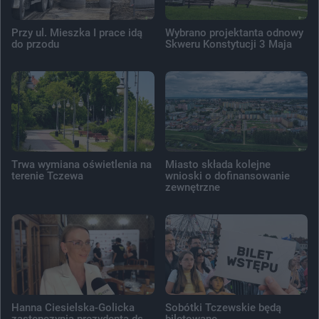
Przy ul. Mieszka I prace idą
Wybrano projektanta odnowy
do przodu
Skweru Konstytucji 3 Maja
Trwa wymiana oświetlenia na
Miasto składa kolejne
terenie Tczewa
wnioski o dofinansowanie
zewnętrzne
Hanna Ciesielska-Golicka
Sobótki Tczewskie będą
zastępczynią prezydenta ds.
biletowane