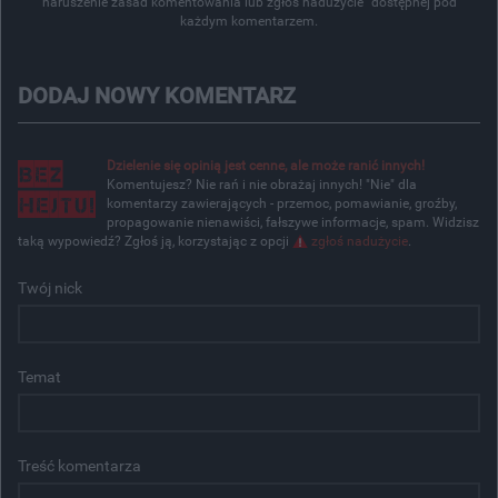
naruszenie zasad komentowania lub zgłoś nadużycie" dostępnej pod
każdym komentarzem.
DODAJ NOWY KOMENTARZ
Dzielenie się opinią jest cenne, ale może ranić innych!
Komentujesz? Nie rań i nie obrażaj innych! "Nie" dla
komentarzy zawierających - przemoc, pomawianie, groźby,
propagowanie nienawiści, fałszywe informacje, spam. Widzisz
taką wypowiedź? Zgłoś ją, korzystając z opcji
zgłoś nadużycie
.
Twój nick
Temat
Treść komentarza