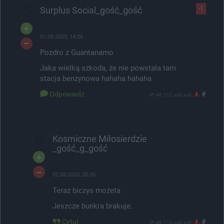
Surplus Social_gość_gość
-1
01.08.2025, 14:26
Pozdro z Guantanamo
Jaka wielką szkoda, że nie powstała tam
stacja benzynowa hahaha hahaha
Odpowiedz
#
IP: 46.112.xx6.xx6
Kosmiczne Miłosierdzie
_gość_g_gość
02.08.2025, 20:35
Teraz biczys możeta
Jeszcze bunkra brakuje.
Cytuj
#
IP: 46.112.xx6.xx9