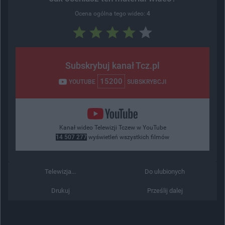
Ocena ogólna tego wideo:
4
Subskrybuj kanał Tcz.pl
15200
YOUTUBE
SUBSKRYBCJI
Kanał wideo Telewizji Tczew w YouTube
14 507 277
wyświetleń wszystkich filmów
Telewizja...
Do ulubionych
Drukuj
Prześlij dalej