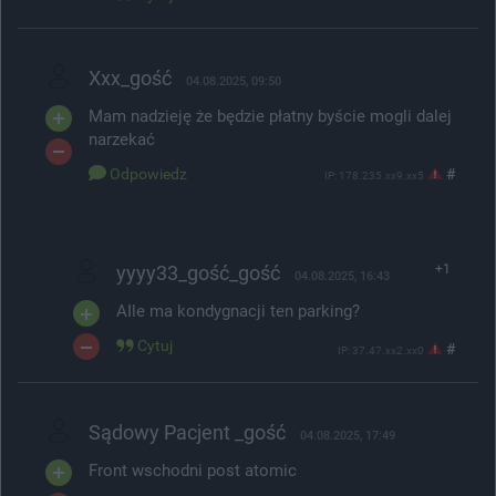
Xxx_gość
04.08.2025, 09:50
Mam nadzieję że będzie płatny byście mogli dalej
narzekać
Odpowiedz
#
IP: 178.235.xx9.xx5
yyyy33_gość_gość
+1
04.08.2025, 16:43
AIle ma kondygnacji ten parking?
Cytuj
#
IP: 37.47.xx2.xx0
Sądowy Pacjent _gość
04.08.2025, 17:49
Front wschodni post atomic