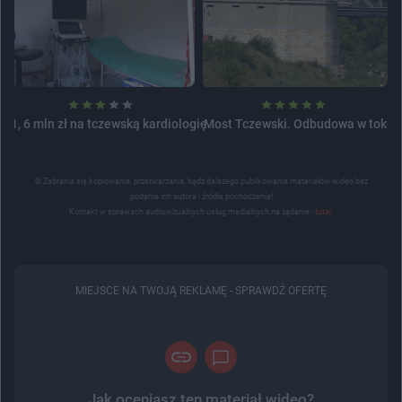
1, 6 mln zł na tczewską kardiologię
Most Tczewski. Odbudowa w toku
© Zabrania się kopiowania, przetwarzania, bądź dalszego publikowania materiałów wideo bez
podania ich autora i źródła pochodzenia!
Kontakt w sprawach audiowizualnych usług medialnych na żądanie -
tutaj
.
MIEJSCE NA TWOJĄ REKLAMĘ -
SPRAWDŹ OFERTĘ
Jak oceniasz ten materiał wideo?