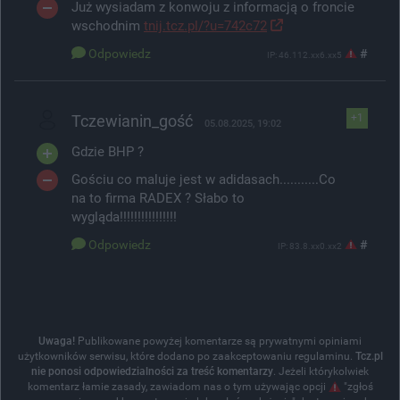
Już wysiadam z konwoju z informacją o froncie
wschodnim
tnij.tcz.pl/?u=742c72
Odpowiedz
#
IP: 46.112.xx6.xx5
Tczewianin_gość
+1
05.08.2025, 19:02
Gdzie BHP ?
Gościu co maluje jest w adidasach...........Co
na to firma RADEX ? Słabo to
wygląda!!!!!!!!!!!!!!!!
Odpowiedz
#
IP: 83.8.xx0.xx2
Uwaga!
Publikowane powyżej komentarze są prywatnymi opiniami
użytkowników serwisu, które dodano po zaakceptowaniu regulaminu.
Tcz.pl
nie ponosi odpowiedzialności za treść komentarzy
. Jeżeli którykolwiek
komentarz łamie zasady, zawiadom nas o tym używając opcji
"zgłoś