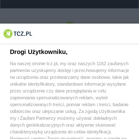
© 2001-2026 Tczew - TCZ.PL Sp. z o.o. Internetowy Serwis Informacyjny Miasta
Tczewa
Drogi Użytkowniku,
Na naszej stronie tcz.pl, my oraz naszych 1162 zaufanych
partnerów uzyskujemy dostęp i przechowujemy informacje
na urządzeniu oraz przetwarzamy dane osobowe, takie jak
unikalne identyfikatory, standardowe informacje wysyłane
przez urządzenie czy dane przeglądania w celu
zapewniania spersonalizowanych reklam, wybór
O FIRMIE
POLITYKA PRYWATNOŚCI
HOSTING
spersonalizowanych treści, pomiar reklam i treści, badanie
REKLAMA
WSPÓŁPRACA
RSS
FACEBOOK
KONTAKT
odbiorców oraz ulepszanie usług. Za zgodą Użytkownika
my i Zaufani Partnerzy możemy używać dokładnych
Nasze serwisy
danych geolokalizacyjnych oraz aktywnie skanować
charakterystykę urządzenia do celów identyfikacji.
Aktualności
Muzyka i kultura
Ponieważ cenimy Twoją prywatność, prosimy o zgodę na