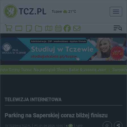
Tczew
21°C
Toggl
naviga
Gminy Tczew. Na początek Shaun Baker & Jessica Jean
Samochody Go
TELEWIZJA INTERNETOWA
Parking na Saperskiej coraz bliżej finiszu
TV TCZEW & TCZ.PL
PT.
, 01.08.2025, 10:00
6
1485