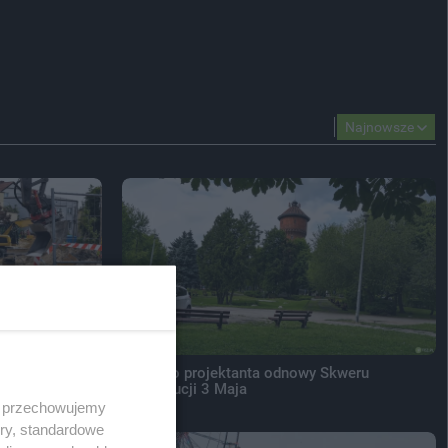
Najnowsze
 przodu
Wybrano projektanta odnowy Skweru
Konstytucji 3 Maja
 i przechowujemy
ory, standardowe