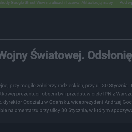
treet View na ulicach Tczewa. Aktualizują mapy
Pod wpływem alkohol
Wojny Światowej. Odsłonię
jnej przy mogile żołnierzy radzieckich, przy ul. 30 Stycznia
tkowej prezentacji obecni byli przedstawiciele IPN z Warsza
, dyrektor Oddziału w Gdańsku, wiceprezydent Andrzej Goc
bie na cmentarzu przy ulicy 30 Stycznia, w którym spoczywa