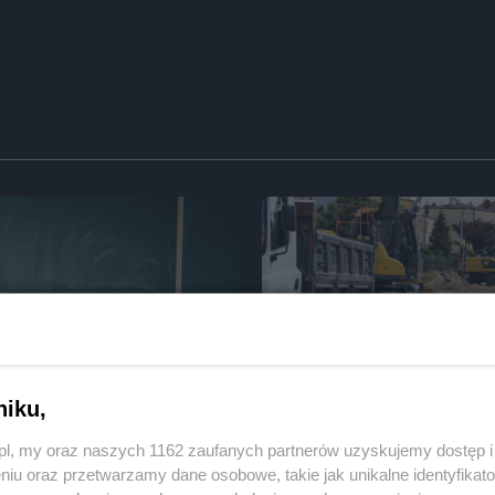
niku,
lasisty - tak poradziły sobie
Przy ul. Mieszka I prace idą do
wa
z.pl, my oraz naszych 1162 zaufanych partnerów uzyskujemy dostęp
niu oraz przetwarzamy dane osobowe, takie jak unikalne identyfikat