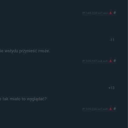
#
IP: 185.220.xx1.xxx
-11
bie wstydu przynieść może.
#
IP: 185.167.xx4.xx6
+13
o tak miało to wyglądać?
#
IP: 185.220.xx1.xx9