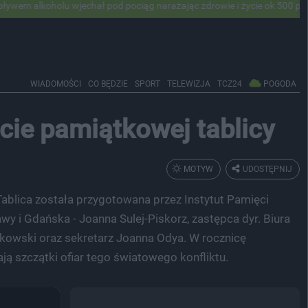
u wjechał pod pociąg narażając zdrowie i życie ok 500 pasażerów! PKP
WIADOMOŚCI
CO BĘDZIE
SPORT
TELEWIZJA
TCZ24
POGODA
cie pamiątkowej tablicy
MOTYW
UDOSTĘPNIJ
. Tablica została przygotowana przez Instytut Pamięci
wy i Gdańska - Joanna Sulej-Piskorz, zastępca dyr. Biura
kowski oraz sekretarz Joanna Odya. W rocznicę
ją szczątki ofiar tego światowego konfliktu.