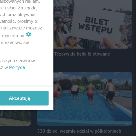
alizowanych reklam,
ie usług. Za zgodą
ych oraz aktywnie
watność, prosimy o
wolna i zawsze możesz
m rogu strony
.
sprzeciwić się
ępczynią
Sobótki Tczewskie będą biletowane
 naszych serwisów
esz w
Polityce
Akceptuję
330 dzieci weźmie udział w półkoloniach