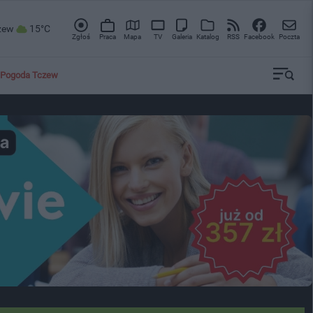
zew
15°C
Zgłoś
Praca
Mapa
TV
Galeria
Katalog
RSS
Facebook
Poczta
Pogoda Tczew