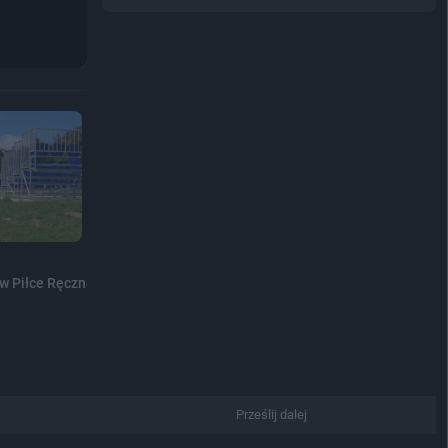
 w Piłce Ręcznej Plażowej...
Prześlij dalej