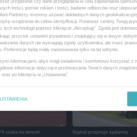
przez urządzenie czy dane przeglądania w celu zapewniania sperson
ych treści, pomiar reklam i treści, badanie odbiorców oraz ulepszan
fani Partnerzy możemy używać dokładnych danych geolokalizacyjn
tykę urządzenia do celów identyfikacji. Ponieważ cenimy Twoją pry
z tych technologii poprzez kliknięcie „Akceptuję”. Zgoda jest dobro
ikając przycisk ustawień prywatności znajdujący się w lewym dolny
etwarzania danych nie wymagają zgody użytkownika, ale masz prawo 
. Preferencje będą miały zastosowania tylko na tej witrynie.
 kolejne wnioski o
Hanna Ciesielska-Golicka zast
e zewnętrzne
prezydenta ds. społecznych
szymi informacjami, abyś mógł świadomie i komfortowo korzystać z
gółowe informacje dotyczące przetwarzania Twoich danych znajdzi
s
oraz po kliknięciu w „Ustawienia”.
USTAWIENIA
P4 czeka na remont
Szpital przejmuje spalarnię