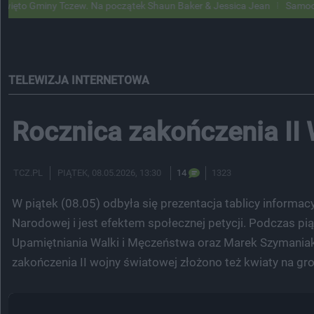
 Tczew. Na początek Shaun Baker & Jessica Jean
Samochody Google S
TELEWIZJA INTERNETOWA
Rocznica zakończenia II 
TCZ.PL
PIĄTEK
, 08.05.2026, 13:30
14
1323
W piątek (08.05) odbyła się prezentacja tablicy informacy
Narodowej i jest efektem społecznej petycji. Podczas pią
Upamiętniania Walki i Męczeństwa oraz Marek Szymaniak
zakończenia II wojny światowej złożono też kwiaty na gro