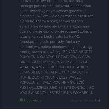
odróżnić faktów, dobra od zła, nie mają
żadnego poczucia patriotyzmu, są po prostu
głupi...świadczą o tym wybory grodzkiej i
biedronia...w Tczewie od dłuższego czasu tez
nie widać żadnych nowych twarzy, radni
spierają się na niby, ale kryja sie wzajemnie,
dbaja o swoje du.y, o swoje rodzine ( zobacz
tatusia kulasa, kiedyś członka PZPR),
forsujących głupie pomysły- fontanny,
lokomotywy, rudera ciechowskiego, trzymają
z sobą, razem pija wódkę...ŻENADA MŁODZI,
POKOLENIA WASZYCH DZIADKÓW, OJCÓW
GINĘLI ZA OJCZYZNĘ, WALCZYLI ZE ZŁĄ
WŁADZĄ, A WY LECICIE NA SPOTKANIE Z
LEMINGIEM, OFICJALNIE POPIERAJĄCYM
PARTIE ZŁA, KTÓRA NISZCZY WASZE
POKOLENIE... SALA POWINNA ŚWIECIĆ
PUSTKĄ....MINUSUJECIE? TYM GORZEJ TO O
WAS ŚWIADCZY, JESTEŚCIE NA WYMARCIU.
Odpowiedz
#
IP: 213.241.xx4.xx8