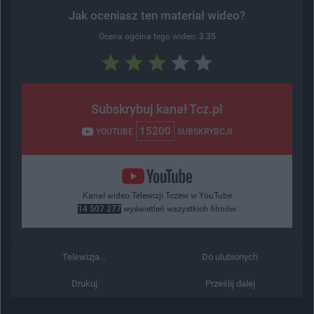
Jak oceniasz ten materiał wideo?
Ocena ogólna tego wideo:
3.35
Subskrybuj kanał Tcz.pl
15200
YOUTUBE
SUBSKRYBCJI
Kanał wideo Telewizji Tczew w YouTube
14 507 277
wyświetleń wszystkich filmów
Telewizja...
Do ulubionych
Drukuj
Prześlij dalej