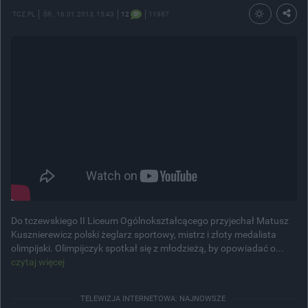
TCZ.PL
ŚR.
, 16.01.2013, 15:43
12
11987
Do tczewskiego II Liceum Ogólnokształcącego przyjechał Matusz
Kusznierewicz polski żeglarz sportowy, mistrz i złoty medalista
olimpijski. Olimpijczyk spotkał się z młodzieżą, by opowiadać o...
czytaj więcej
TELEWIZJA INTERNETOWA: NAJNOWSZE