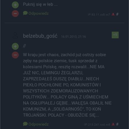
Puknij się w łeb ...
Odpowiedz
#
IP: 83.11.xx8.xx7
belzebub_gość
+9
16.01.2013, 21:16
//
W kraju jest chaos, zachód już ostrzy sobie
zęby na polskie ziemie, tusk sprzedał z
kolesiami Polskę, resztę rozwalił...NIE MA
JUŻ NIC, LEMINGU ŻEGLARZU,
ZAPRZEDAŁEŚ DUSZĘ DIABŁU...NIECH
PIEKŁO POCHŁONIE PO, KOMUNISTÓW I
WSZYSTKICH ZDEMORALIZOWANYCH
POLITYKÓW... POLACY GINĄ Z UŚMIECHEM
NA OGŁUPIAŁEJ GĘBIE...WAŁĘSA OBALIŁ NIE
KOMUNIZM, A ,,SOLIDARNOŚĆ", TO KOŃ
TROJAŃSKI. POLACY - OBUDŹCIE SIĘ...
Odpowiedz
#
IP: 213.241.xx4.xx8