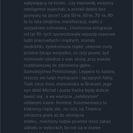
wpływającą na konto...czy naprawdę wszyscy
inteligentni wyjechali, a zostali debile bez
pomysłu na życie? Lata 50-te, 60-te, 70- te, 80-
te to lata strajków, manifestacji, walki z
wyzyskiem człowieka...Uwolniona emigracja
od lat 90- tych spowodowała wyjazdy masowe
ludzi pracowitych i mądrych, zostały
niedobitki, żydokomuna rządzi ,obecnie cioty
polskie łykaja wszystko, co ryży powie, żyd
rostowski obedrze z was skórę, przy waszej
rozdziawionej ze zdziwienia gębie...
Samobójstwa Petelickiego, Leppera to bzdura,
niszczy sie ludzi myślących i łączących fakty,
Tusk chce miec stanowisko w Brukseli, jego
syn debil Michał i pusta Kaśka będą dobrze
bawić się , a wy wierzcie ,,celebrytom"
oddanym kasie- Kondrat, Kusznierewicz to
klakierzy rządu zła...no cóż, na Titanicu
orkiestra grała aż do utonięcia
statku...niektórzy ludzie powinni mieć zakaz
udziału w wyborach, bo nie są w stanie