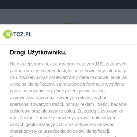
© 2001-2026 Tczew - TCZ.PL Sp. z o.o. Internetowy Serwis Informacyjny Miasta
Tczewa
Drogi Użytkowniku,
Na naszej stronie tcz.pl, my oraz naszych 1162 zaufanych
partnerów uzyskujemy dostęp i przechowujemy informacje
na urządzeniu oraz przetwarzamy dane osobowe, takie jak
unikalne identyfikatory, standardowe informacje wysyłane
przez urządzenie czy dane przeglądania w celu
zapewniania spersonalizowanych reklam, wybór
O FIRMIE
POLITYKA PRYWATNOŚCI
HOSTING
spersonalizowanych treści, pomiar reklam i treści, badanie
REKLAMA
WSPÓŁPRACA
RSS
FACEBOOK
KONTAKT
odbiorców oraz ulepszanie usług. Za zgodą Użytkownika
my i Zaufani Partnerzy możemy używać dokładnych
Nasze serwisy
danych geolokalizacyjnych oraz aktywnie skanować
charakterystykę urządzenia do celów identyfikacji.
Aktualności
Muzyka i kultura