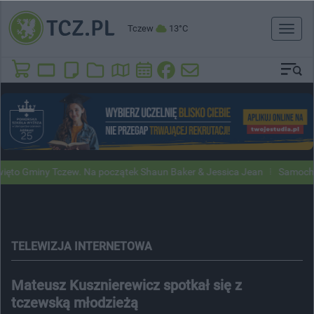
Tczew
13°C
Toggl
naviga
iny Tczew. Na początek Shaun Baker & Jessica Jean
Samochody Googl
TELEWIZJA INTERNETOWA
Mateusz Kusznierewicz spotkał się z
tczewską młodzieżą