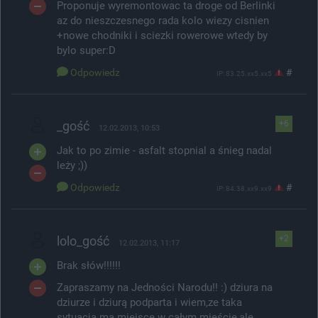
Proponuje wyremontowac ta droge od Berlinki
az do nieszczesnego rada kolo wiezy cisnien
+nowe chodniki i sciezki rowerowe wtedy by
bylo super:D
Odpowiedz
#
IP: 83.25.xx5.xx5
_gość
+6
12.02.2013, 10:53
Jak to po zimie - asfalt stopnial a śnieg nadal
leży ;))
Odpowiedz
#
IP: 84.38.xx9.xx9
lolo_gość
+2
12.02.2013, 11:17
Brak słów!!!!!!
Zapraszamy na Jedności Narodu!! :) dziura na
dziurze i dziurą podparta i wiem,ze taka
sytuacja ma miejsce w całym mieście,ale