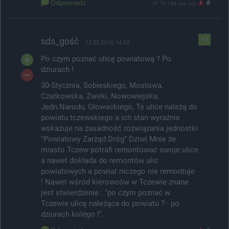
Odpowiedz
#
IP: 79.184.xx4.xx3
sds_gość
+3
12.02.2013, 14:53
Po czym poznać ulicę powiatową ? Po
dziurach !
30-Stycznia, Sobieskiego, Mostowa,
Czatkowska, Żwirki, Nowowiejska,
Jedn.Narodu, Głowackiego, Te ulice należą do
powiatu tczewskiego a ich stan wyraźnie
wskazuje na zasadność rozwiązania jednostki
"Powiatowy Zarząd Dróg" Dziwi Mnie że
miasto Tczew potrafi remontować swoje ulice
a nawet dokłada do remontów ulic
powiatowych a powiat niczego nie remontuje
! Nawet wśród kierowców w Tczewie znane
jest stwierdzenie : "po czym poznać w
Tczewie ulicę należąca do powiatu ? - po
dziurach kolego !".