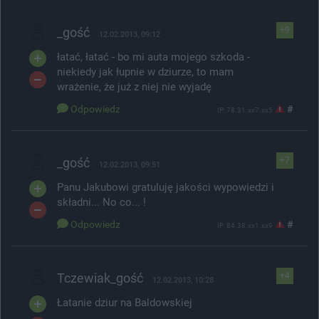
_gość
+9
12.02.2013, 09:12
łatać, łatać - bo mi auta mojego szkoda -
niekiedy jak łupnie w dziurze, to mam
wrażenie, że już z niej nie wyjadę
Odpowiedz
#
IP: 78.31.xx7.xx5
_gość
+7
12.02.2013, 09:51
Panu Jakubowi gratuluję jakości wypowiedzi i
składni... No co... !
Odpowiedz
#
IP: 84.38.xx1.xx9
Tczewiak_gość
+4
12.02.2013, 10:28
Łatanie dziur na Baldowskiej