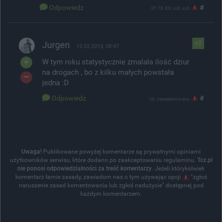
Odpowiedz
#
IP: 78.88.xx8.xx8
Jurgen
+2
13.02.2013, 08:47
W tym roku statystycznie zmalała ilość dziur
na drogach , bo z kilku małych powstała
jedna :D
Odpowiedz
#
Uż. zarejestrowany
Uwaga!
Publikowane powyżej komentarze są prywatnymi opiniami
użytkowników serwisu, które dodano po zaakceptowaniu regulaminu.
Tcz.pl
nie ponosi odpowiedzialności za treść komentarzy
. Jeżeli którykolwiek
komentarz łamie zasady, zawiadom nas o tym używając opcji
"zgłoś
naruszenie zasad komentowania lub zgłoś nadużycie" dostępnej pod
każdym komentarzem.