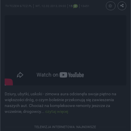
TV TCZEW & TCZ.PL
WT.
, 12.02.2013, 09:00
15
13451
Dziury, ubytki, uskoki - zimowa aura odcisnęła swoje piętno na
większości dróg, o czym boleśnie przekonują się zawieszenia
naszych aut. Chociaż na kompleksowe remonty jeszcze za
wcześnie, drogowcy...
czytaj więcej
TELEWIZJA INTERNETOWA: NAJNOWSZE