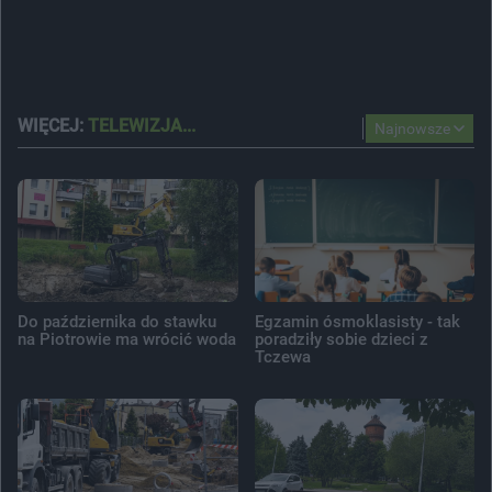
WIĘCEJ:
TELEWIZJA...
Najnowsze
Do października do stawku
Egzamin ósmoklasisty - tak
na Piotrowie ma wrócić woda
poradziły sobie dzieci z
Tczewa