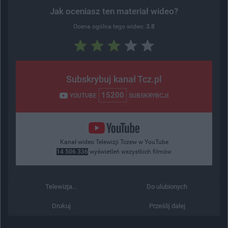
Jak oceniasz ten materiał wideo?
Ocena ogólna tego wideo:
3.8
Subskrybuj kanał Tcz.pl
15200
YOUTUBE
SUBSKRYBCJI
Kanał wideo Telewizji Tczew w YouTube
14 506 336
wyświetleń wszystkich filmów
Telewizja...
Do ulubionych
Drukuj
Prześlij dalej