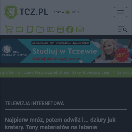
Tczew
13°C
Toggl
naviga
miny Tczew. Na początek Shaun Baker & Jessica Jean
Samochody Goog
TELEWIZJA INTERNETOWA
Najpierw mróz, potem odwilż i... dziury jak
kratery. Tony materiałów na łatanie