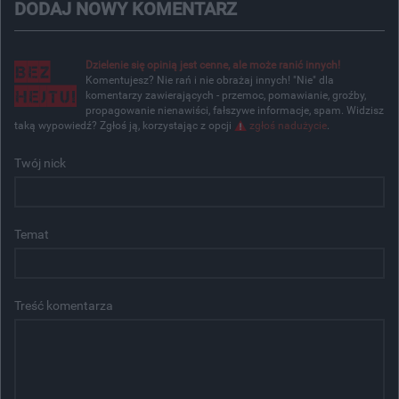
DODAJ NOWY KOMENTARZ
Dzielenie się opinią jest cenne, ale może ranić innych!
Komentujesz? Nie rań i nie obrażaj innych! "Nie" dla
komentarzy zawierających - przemoc, pomawianie, groźby,
propagowanie nienawiści, fałszywe informacje, spam. Widzisz
taką wypowiedź? Zgłoś ją, korzystając z opcji
zgłoś nadużycie
.
Twój nick
Temat
Treść komentarza