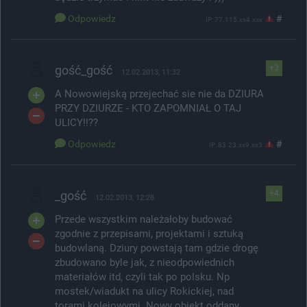
Odpowiedz
#
IP: 77.115.xx4.xxx
gość_gość
+3
12.02.2013, 11:32
A Nowowiejską przejechać sie nie da DZIURA
PRZY DZIURZE - KTO ZAPOMNIAŁ O TAJ
ULICY!!??
Odpowiedz
#
IP: 83.23.xx9.xx3
_gość
+4
12.02.2013, 12:28
Przede wszystkim należałoby budować
zgodnie z przepisami, projektami i sztuką
budowlaną. Dziury powstają tam gdzie drogę
zbudowano byle jak, z nieodpowiednich
materiałów itd, czyli tak po polsku. Np
mostek/wiadukt na ulicy Rokickiej, nad
torami kolejowymi. Nowy obiekt oddany