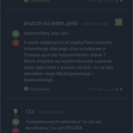
Odpowiedz
#
IP: 193.200.xx1.xx3
jeszcze raz jeden_gość
+2
12.02.2013, 14:55
katastrofalny stan ulic !
A może redakcja tcz.pl zapyta Pana starostę
tczewskiego dlaczego ulice powiatowe w
Tczewie są w tak katastrofalnym stanie ?
Skoro miejskie są wyremontowane a powiat
jakby zapomniał o swoich ulicach - to są lata
zaniedbań ekipy Modrzejewskiego i
Sosnowskiego .
Odpowiedz
#
IP: 193.200.xx1.xx3
123
12.02.2013, 16:36
"kompleksowych remontow" to sie nie
doczekamy ;] to jest POLSKA