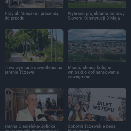
Przy ul. Mieszka I prace idą
Wybrano projektanta odnowy
do przodu
Skweru Konstytucji 3 Maja
Trwa wymiana oświetlenia na
Miasto składa kolejne
terenie Tczewa
wnioski o dofinansowanie
zewnętrzne
Hanna Ciesielska-Golicka
Sobótki Tczewskie będą
zastępczynią prezydenta ds.
biletowane