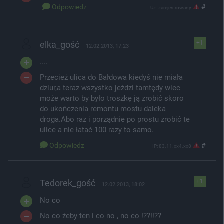
Odpowiedz
#
Uż. zarejestrowany
elka_gość
+1
12.02.2013, 17:23
....
Przecież ulica do Bałdowa kiedyś nie miała
dziur,a teraz wszystko jeździ tamtędy wiec
może warto by było troszkę ją zrobić skoro
do ukończenia remontu mostu daleka
droga.Abo raz i porządnie po prostu zrobić te
ulice a nie łatać 100 razy to samo.
Odpowiedz
#
IP: 83.11.xx4.xx8
Tedorek_gość
+1
12.02.2013, 18:02
No co
No co żeby ten i co no , no co !??!!??