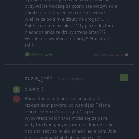
oczywiście troszkę za pozno się oiczywiscie
obudzili no bo przecież to zaskoczenie
wielkie ze po zimie dziury na drogach.....
Śniegu nie ma juz jakieś 2 tyg. a tu dopiero
niespodzianka,ze dziury trzeba łatać???
Wezcie się wkońcu do roboty!! Płacimy za
to!!!
Odpowiedz
#
IP: 89.200.xx6.xx6
zuzia_gość
+5
12.02.2013, 11:23
o losie :)
Panie Kubusiu-dobrze że nie jest pan
rzecznikiem powiatu,bo wstyd jak Polska
długa i szeroka"no ten ,no "-super
wypowiedz,polonistka może się za pana
wstydzić.Następnym razem na kartce sobie
napisać żeby to miało skład i lad a pani Jola
będzie trzymać i nikt nie zauważy :-)))