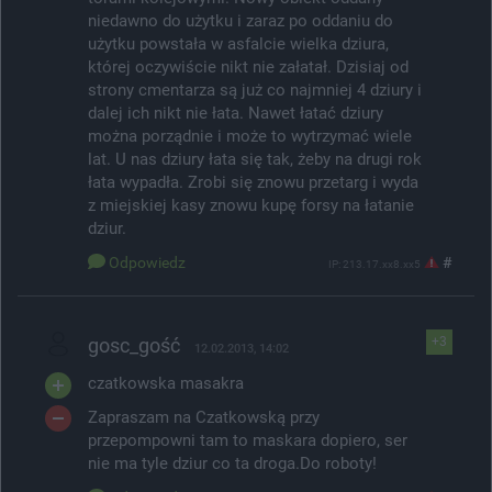
niedawno do użytku i zaraz po oddaniu do
użytku powstała w asfalcie wielka dziura,
której oczywiście nikt nie załatał. Dzisiaj od
strony cmentarza są już co najmniej 4 dziury i
dalej ich nikt nie łata. Nawet łatać dziury
można porządnie i może to wytrzymać wiele
lat. U nas dziury łata się tak, żeby na drugi rok
łata wypadła. Zrobi się znowu przetarg i wyda
z miejskiej kasy znowu kupę forsy na łatanie
dziur.
Odpowiedz
#
IP: 213.17.xx8.xx5
gosc_gość
+3
12.02.2013, 14:02
czatkowska masakra
Zapraszam na Czatkowską przy
przepompowni tam to maskara dopiero, ser
nie ma tyle dziur co ta droga.Do roboty!