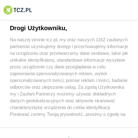
© 2001-2026 Tczew - TCZ.PL Sp. z o.o. Internetowy Serwis Informacyjny Miasta
Tczewa
Drogi Użytkowniku,
Na naszej stronie tcz.pl, my oraz naszych 1162 zaufanych
partnerów uzyskujemy dostęp i przechowujemy informacje
na urządzeniu oraz przetwarzamy dane osobowe, takie jak
unikalne identyfikatory, standardowe informacje wysyłane
przez urządzenie czy dane przeglądania w celu
zapewniania spersonalizowanych reklam, wybór
O FIRMIE
POLITYKA PRYWATNOŚCI
HOSTING
spersonalizowanych treści, pomiar reklam i treści, badanie
REKLAMA
WSPÓŁPRACA
RSS
FACEBOOK
KONTAKT
odbiorców oraz ulepszanie usług. Za zgodą Użytkownika
my i Zaufani Partnerzy możemy używać dokładnych
Nasze serwisy
danych geolokalizacyjnych oraz aktywnie skanować
charakterystykę urządzenia do celów identyfikacji.
Aktualności
Muzyka i kultura
Ponieważ cenimy Twoją prywatność, prosimy o zgodę na
Tcz24
Archiwum wydarzeń
korzystanie z tych technologii poprzez kliknięcie
Kronika Policyjna
Telewizja Internetowa
„Akceptuję”. Zgoda jest dobrowolna i zawsze możesz ją
Kalendarz imprez
Sport
zmienić/wycofać klikając przycisk ustawień prywatności
Salony urody i masażu
Żłobki i przedszkola