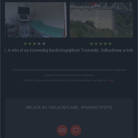
1, 6 mln zł na tczewską kardiologię
Most Tczewski. Odbudowa w toku
© Zabrania się kopiowania, przetwarzania, bądź dalszego publikowania materiałów wideo bez
podania ich autora i źródła pochodzenia!
Kontakt w sprawach audiowizualnych usług medialnych na żądanie -
tutaj
.
MIEJSCE NA TWOJĄ REKLAMĘ -
SPRAWDŹ OFERTĘ