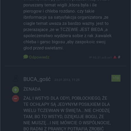
poruszany temat wigili ,ktora byla i ile
pierogow i chleba rozdano. czy takie
ibnformacje sa satysfakcja organizatora ,ze
ciagle temat uwaza za bardzo wazny. jest to
przerazajace ,ze w TCZEWIE JEST BIEDA ,a
spoleczenstwo wydziera sobie z rak ,kawalek
chleba i garsc bigosu ,aby zaspokoic swoj
glod przed swietami.
Odpowiedz
#
IP: 93.31.xx3.xx1
BUCA_gość
+10
23.01.2013, 11:25
ŻENADA
ŻAL I WSTYD DLA ODYI, POBŁOCKIEGO, ŻE
TE OCHŁAPY SĄ JEDYNYM POSIŁKIEM DLA
WIELU TCZEWIAN W ŚWIĘTA...NIE CHODZĘ
TAM, BO TO WSTYD, DZIĘKUJE BOGU, ŻE
NIE MUSZĘ...I NIE MÓWCIE O WSPÓLNOCIE,
BO RADNI Z PRAWICY POTRAFIĄ ZROBIĆ