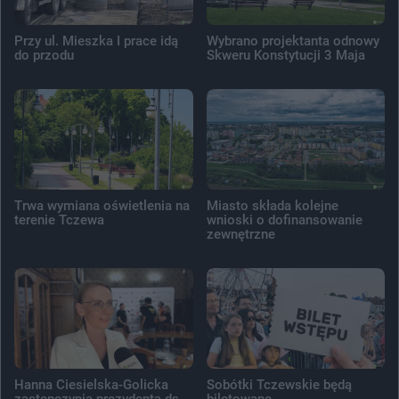
Przy ul. Mieszka I prace idą
Wybrano projektanta odnowy
do przodu
Skweru Konstytucji 3 Maja
Trwa wymiana oświetlenia na
Miasto składa kolejne
terenie Tczewa
wnioski o dofinansowanie
zewnętrzne
Hanna Ciesielska-Golicka
Sobótki Tczewskie będą
zastępczynią prezydenta ds.
biletowane