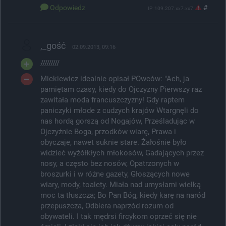
Odpowiedz
#
IP: 109.207.xx7.xx7
,_gość
02.09.2013, 09:16
/////////
Mickiewicz idealnie opisał POwców: "Ach, ja
pamiętam czasy, kiedy do Ojczyzny Pierwszy raz
zawitała moda francuszczyzny! Gdy raptem
paniczyki młode z cudzych krajów Wtargnęli do
nas hordą gorszą od Nogajów, Prześladując w
Ojczyźnie Boga, przodków wiarę, Prawa i
obyczaje, nawet suknie stare. Żałośnie było
widzieć wyżółkłych młokosów, Gadających przez
nosy, a często bez nosów, Opatrzonych w
broszurki i w różne gazety, Głoszących nowe
wiary, mody, toalety. Miała nad umysłami wielką
moc ta tłuszcza; Bo Pan Bóg, kiedy karę na naród
przepuszcza, Odbiera naprzód rozum od
obywateli. I tak mędrsi fircykom oprzeć się nie