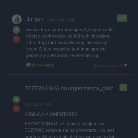
Jurgen
+12
23.01.2013, 09:58
Kiedyś ktoś na forum napisał ,że jest wiele
miejsc pochówków po których chodzimy
albo stoją tam budowle więc nie róbmy
scen. W tym wypadku jest inna sprawa
,jesteśmy świadomi ,że one tam są .
Odpowiedz
#
Uż. zarejestrowany
TCZEWIANKA do organizatora_gość
+6
23.01.2013, 11:02
WIGILIA NA CMENTARZU
PRZYPOMINAM ,ze impreza wigilijna w
TCZEWIE odbywa sie na cmentarzu i to jest
smutne; Mam pytanie ile jeszcze razy bedzie