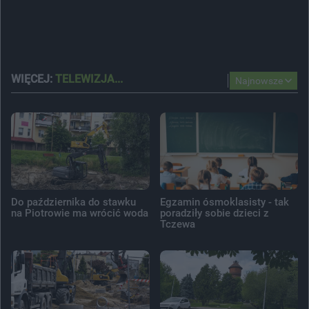
WIĘCEJ:
TELEWIZJA...
Najnowsze
Do października do stawku
Egzamin ósmoklasisty - tak
na Piotrowie ma wrócić woda
poradziły sobie dzieci z
Tczewa