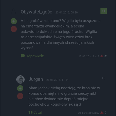
Obywatel_gość
+1
23.01.2013, 08:20
A ile grobów zdeptano? Wigilia była urządzona
na cmentarzu ewangelickim, a scena
ustawiono dokładnie na jego środku. Wigilia
to chrześcijańskie święto więc dziwi brak
poszanowania dla innych chrześcijańskich
wyznań.
Odpowiedz
#
IP: 83.25.xx9.xx7
Jurgen
+6
23.01.2013, 11:54
Mam jednak cichą nadzieję, że ktoś się w
końcu opamięta ,i w gruncie rzeczy nikt
nie chce świadomie deptać miejsc
pochówków kogokolwiek są :(
Cytuj
#
Uż. zarejestrowany