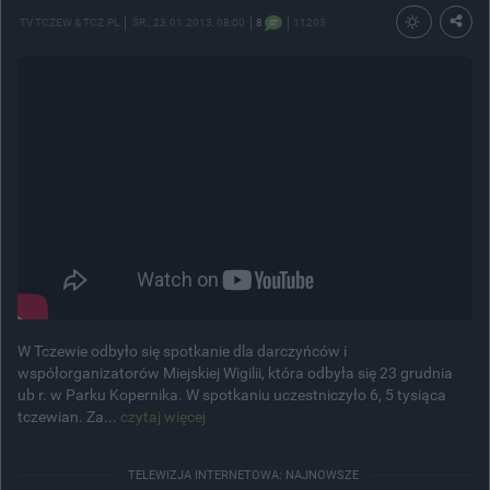
TV TCZEW & TCZ.PL
ŚR.
, 23.01.2013, 08:00
8
11203
W Tczewie odbyło się spotkanie dla darczyńców i
współorganizatorów Miejskiej Wigilii, która odbyła się 23 grudnia
ub r. w Parku Kopernika. W spotkaniu uczestniczyło 6, 5 tysiąca
tczewian. Za...
czytaj więcej
TELEWIZJA INTERNETOWA: NAJNOWSZE