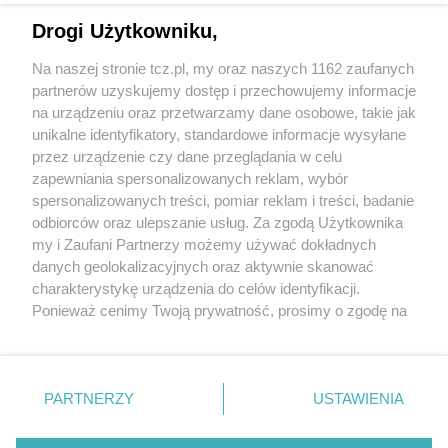
Drogi Użytkowniku,
Na naszej stronie tcz.pl, my oraz naszych 1162 zaufanych
partnerów uzyskujemy dostęp i przechowujemy informacje
na urządzeniu oraz przetwarzamy dane osobowe, takie jak
unikalne identyfikatory, standardowe informacje wysyłane
przez urządzenie czy dane przeglądania w celu
zapewniania spersonalizowanych reklam, wybór
O FIRMIE
POLITYKA PRYWATNOŚCI
HOSTING
spersonalizowanych treści, pomiar reklam i treści, badanie
REKLAMA
WSPÓŁPRACA
RSS
FACEBOOK
KONTAKT
odbiorców oraz ulepszanie usług. Za zgodą Użytkownika
my i Zaufani Partnerzy możemy używać dokładnych
Nasze serwisy
danych geolokalizacyjnych oraz aktywnie skanować
charakterystykę urządzenia do celów identyfikacji.
Aktualności
Muzyka i kultura
Ponieważ cenimy Twoją prywatność, prosimy o zgodę na
Tcz24
Archiwum wydarzeń
korzystanie z tych technologii poprzez kliknięcie
Kronika Policyjna
Telewizja Internetowa
„Akceptuję”. Zgoda jest dobrowolna i zawsze możesz ją
Kalendarz imprez
Sport
zmienić/wycofać klikając przycisk ustawień prywatności
Salony urody i masażu
Żłobki i przedszkola
PARTNERZY
USTAWIENIA
Historia miasta
Zdjęcia miasta
znajdujący się w lewym dolnym rogu strony
. Niektóre
Władze miasta
Zabytki
rodzaje przetwarzania danych nie wymagają zgody
użytkownika, ale masz prawo sprzeciwić się takiemu