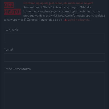
Dzielenie się opinią jest cenne, ale może ranić innych!
Komentujesz? Nie rań i nie obrażaj innych! "Nie" dla
komentarzy zawierających - przemoc, pomawianie, groźby,
propagowanie nienawiści, fałszywe informacje, spam. Widzisz
taką wypowiedź? Zgłoś ją, korzystając z opcji
zgłoś nadużycie
.
Twój nick
Temat
Treść komentarza