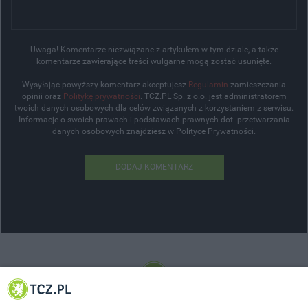
Uwaga! Komentarze niezwiązane z artykułem w tym dziale, a także
komentarze zawierające treści wulgarne mogą zostać usunięte.
Wysyłając powyższy komentarz akceptujesz
Regulamin
zamieszczania
opinii oraz
Politykę prywatności
. TCZ.PL Sp. z o.o. jest administratorem
twoich danych osobowych dla celów związanych z korzystaniem z serwisu.
Informacje o swoich prawach i podstawach prawnych dot. przetwarzania
danych osobowych znajdziesz w Polityce Prywatności.
DODAJ KOMENTARZ
© 2001-2026 Tczew - TCZ.PL Sp. z o.o. Internetowy Serwis Informacyjny Miasta
Tczewa