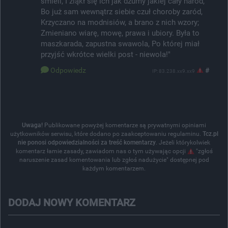
śmieli, I zląkł się ich jak dżumy jakiej cały naród,
Bo już sam wewnątrz siebie czuł choroby zaród,
Krzyczano na modnisiów, a brano z nich wzory;
Zmieniano wiarę, mowę, prawa i ubiory. Była to
maszkarada, zapustna swawola, Po której miał
przyjść wkrótce wielki post - niewola!"
Odpowiedz
#
IP: 83.238.xx9.xx9
Uwaga!
Publikowane powyżej komentarze są prywatnymi opiniami
użytkowników serwisu, które dodano po zaakceptowaniu regulaminu.
Tcz.pl
nie ponosi odpowiedzialności za treść komentarzy
. Jeżeli którykolwiek
komentarz łamie zasady, zawiadom nas o tym używając opcji
"zgłoś
naruszenie zasad komentowania lub zgłoś nadużycie" dostępnej pod
każdym komentarzem.
DODAJ NOWY KOMENTARZ