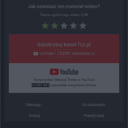
Jak oceniasz ten materiał wideo?
Ocena ogólna tego wideo:
2.90
Subskrybuj kanał Tcz.pl
15200
YOUTUBE
SUBSKRYBCJI
Kanał wideo Telewizji Tczew w YouTube
14 507 801
wyświetleń wszystkich filmów
Telewizja...
Do ulubionych
Drukuj
Prześlij dalej