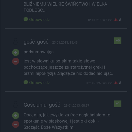
BLIŹNIEMU WIELKIE ŚWIŃSTWO I WIELKA
PODŁOŚĆ...
Odpowiedz
#
IP: 81.219.xx7.xx1
gość_gość
+9
23.01.2013, 15:48
podsumowując
jest w słowniku polskim takie słowo
pochodzące jeszcze ze starożytnej greki i
brzmi hipokryzja .Sądzę,że nic dodać nic ująć.
Odpowiedz
#
IP: 109.197.xx0.xx1
Gościuniu_gość
+1
29.01.2013, 08:37
Ooo, a ja, jak zwykle za free nagłaśniałem to
spotkanie w piaskowej i jest oki doki -
Szczęść Boże Wszystkim.