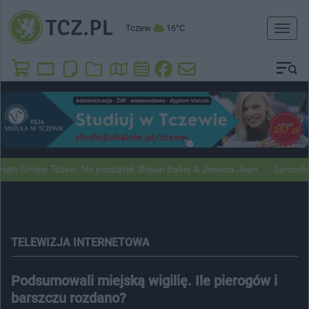
Tczew
16°C
Toggl
naviga
Gminy Tczew. Na początek Shaun Baker & Jessica Jean
Samochody Goo
TELEWIZJA INTERNETOWA
Podsumowali miejską wigilię. Ile pierogów i
barszczu rozdano?