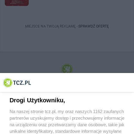
MIEJSCE NA TWOJĄ REKLAMĘ -
SPRAWDŹ OFERTĘ
© 2001-2026 Tczew - TCZ.PL Sp. z o.o. Internetowy Serwis Informacyjny Miasta
Tczewa
Drogi Użytkowniku,
Na naszej stronie tcz.pl, my oraz naszych 1162 zaufanych
partnerów uzyskujemy dostęp i przechowujemy informacje
na urządzeniu oraz przetwarzamy dane osobowe, takie jak
unikalne identyfikatory, standardowe informacje wysyłane