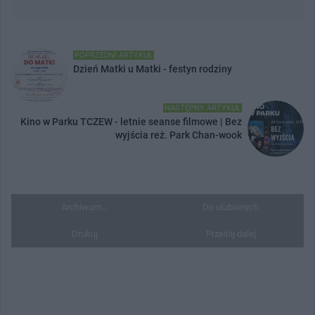
POPRZEDNI ARTYKUŁ
Dzień Matki u Matki - festyn rodziny
NASTĘPNY ARTYKUŁ
Kino w Parku TCZEW - letnie seanse filmowe | Bez
wyjścia reż. Park Chan-wook
Archiwum...
Do ulubionych
Drukuj
Prześlij dalej