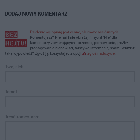
DODAJ NOWY KOMENTARZ
Dzielenie się opinią jest cenne, ale może ranić innych!
Komentujesz? Nie rań i nie obrażaj innych! "Nie" dla
komentarzy zawierających - przemoc, pomawianie, groźby,
propagowanie nienawiści, fałszywe informacje, spam. Widzisz
taką wypowiedź? Zgłoś ją, korzystając z opcji
zgłoś nadużycie
.
Twój nick
Temat
Treść komentarza