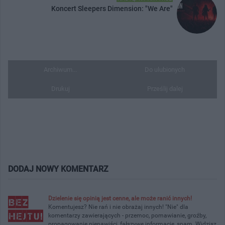
Koncert Sleepers Dimension: "We Are"
Archiwum...
Do ulubionych
Drukuj
Prześlij dalej
DODAJ NOWY KOMENTARZ
Dzielenie się opinią jest cenne, ale może ranić innych!
Komentujesz? Nie rań i nie obrażaj innych! "Nie" dla
komentarzy zawierających - przemoc, pomawianie, groźby,
propagowanie nienawiści, fałszywe informacje, spam. Widzisz