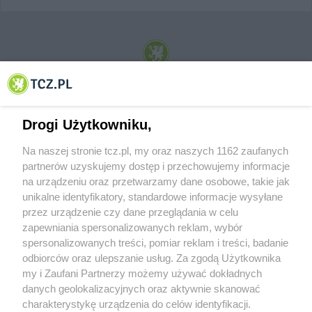
© 2001-2026 Tczew - TCZ.PL Sp. z o.o. Internetowy Serwis Informacyjny Miasta
Tczewa
Drogi Użytkowniku,
Na naszej stronie tcz.pl, my oraz naszych 1162 zaufanych
partnerów uzyskujemy dostęp i przechowujemy informacje
na urządzeniu oraz przetwarzamy dane osobowe, takie jak
unikalne identyfikatory, standardowe informacje wysyłane
przez urządzenie czy dane przeglądania w celu
zapewniania spersonalizowanych reklam, wybór
O FIRMIE
POLITYKA PRYWATNOŚCI
HOSTING
spersonalizowanych treści, pomiar reklam i treści, badanie
REKLAMA
WSPÓŁPRACA
RSS
FACEBOOK
KONTAKT
odbiorców oraz ulepszanie usług. Za zgodą Użytkownika
my i Zaufani Partnerzy możemy używać dokładnych
Nasze serwisy
danych geolokalizacyjnych oraz aktywnie skanować
charakterystykę urządzenia do celów identyfikacji.