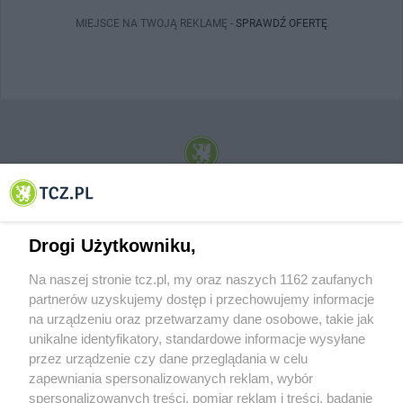
MIEJSCE NA TWOJĄ REKLAMĘ -
SPRAWDŹ OFERTĘ
© 2001-2026 Tczew - TCZ.PL Sp. z o.o. Internetowy Serwis Informacyjny Miasta
Tczewa
Drogi Użytkowniku,
Na naszej stronie tcz.pl, my oraz naszych 1162 zaufanych
partnerów uzyskujemy dostęp i przechowujemy informacje
na urządzeniu oraz przetwarzamy dane osobowe, takie jak
unikalne identyfikatory, standardowe informacje wysyłane
przez urządzenie czy dane przeglądania w celu
zapewniania spersonalizowanych reklam, wybór
O FIRMIE
POLITYKA PRYWATNOŚCI
HOSTING
spersonalizowanych treści, pomiar reklam i treści, badanie