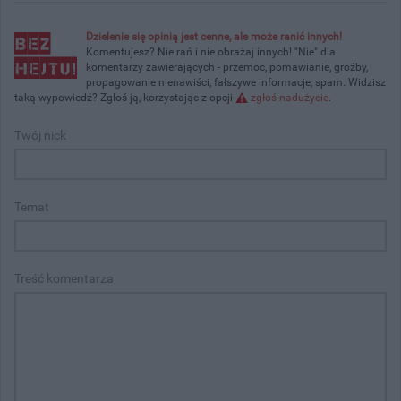
Dzielenie się opinią jest cenne, ale może ranić innych!
Komentujesz? Nie rań i nie obrażaj innych! "Nie" dla
komentarzy zawierających - przemoc, pomawianie, groźby,
propagowanie nienawiści, fałszywe informacje, spam. Widzisz
taką wypowiedź? Zgłoś ją, korzystając z opcji
zgłoś nadużycie
.
Twój nick
Temat
Treść komentarza