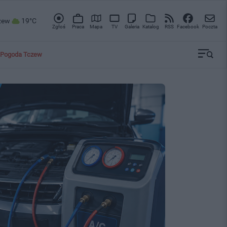
zew
19°C
Zgłoś
Praca
Mapa
TV
Galeria
Katalog
RSS
Facebook
Poczta
Pogoda Tczew