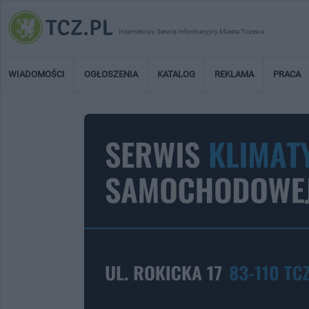
Internetowy Serwis Informacyjny Miasta Tczewa
WIADOMOŚCI
OGŁOSZENIA
KATALOG
REKLAMA
PRACA