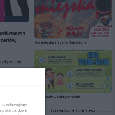
czekiwanych
certów,
Gra miejska śladami Napoleona
zd polskiej
rozrywkowa.
Dzień wody w Fabryce Sztuk
 i przechowujemy
ory, standardowe
TELEWIZJA INTERNETOWA