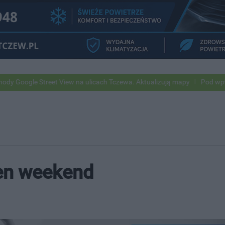
reet View na ulicach Tczewa. Aktualizują mapy
Pod wpływem alkohol
ten weekend