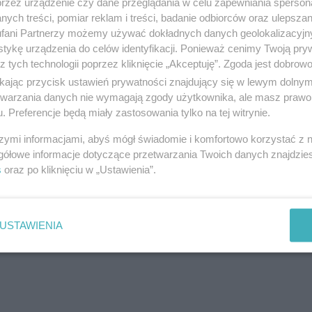
przez urządzenie czy dane przeglądania w celu zapewniania sperson
ych treści, pomiar reklam i treści, badanie odbiorców oraz ulepszan
ZKiW nr 1]
fani Partnerzy możemy używać dokładnych danych geolokalizacyjn
tykę urządzenia do celów identyfikacji. Ponieważ cenimy Twoją pry
ko Miejskie]
z tych technologii poprzez kliknięcie „Akceptuję”. Zgoda jest dobro
o Miejskie]
ikając przycisk ustawień prywatności znajdujący się w lewym dolny
Targowisko Miejskie]
etwarzania danych nie wymagają zgody użytkownika, ale masz prawo 
. Preferencje będą miały zastosowania tylko na tej witrynie.
szymi informacjami, abyś mógł świadomie i komfortowo korzystać z
iny Pelplin - Targowisko Miejskie]
gółowe informacje dotyczące przetwarzania Twoich danych znajdzi
ko Miejskie]
s
oraz po kliknięciu w „Ustawienia”.
ko Miejskie]
USTAWIENIA