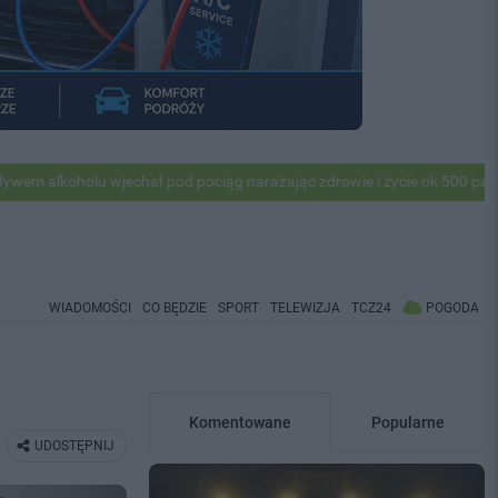
u wjechał pod pociąg narażając zdrowie i życie ok 500 pasażerów! PKP 
WIADOMOŚCI
CO BĘDZIE
SPORT
TELEWIZJA
TCZ24
POGODA
Komentowane
Popularne
UDOSTĘPNIJ