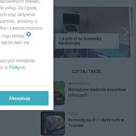
alizowanych reklam,
ie usług. Za zgodą
ych oraz aktywnie
watność, prosimy o
wolna i zawsze możesz
m rogu strony
.
1,6 mln zł na tczewską
sprzeciwić się
kardiologię
 naszych serwisów
esz w
Polityce
CZYTAJ TAKŻE
WIADOMOŚCI
Wzmożone kontrole pojazdów
rolniczych
Akceptuję
TCZ24
Remonty na A1 = duży ruch w
Tczewie