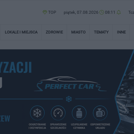
TOP
piątek, 07.08.2026
08:11
Tc
LOKALE I MIEJSCA
ZDROWIE
MIASTO
TEMATY
INNE