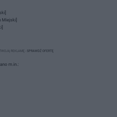
ski]
 Miejski]
i]
 TWOJĄ REKLAMĘ -
SPRAWDŹ OFERTĘ
ano m.in.: