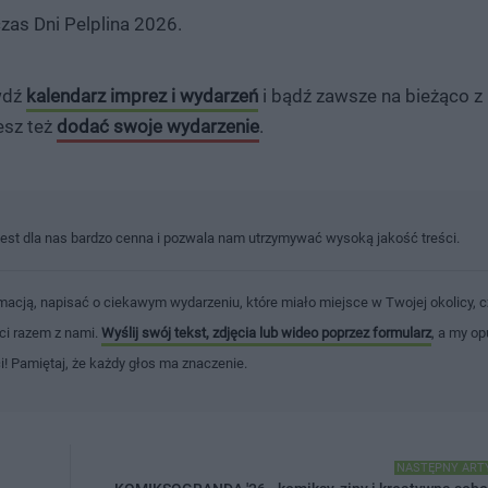
as Dni Pelplina 2026.
awdź
kalendarz imprez i wydarzeń
i bądź zawsze na bieżąco z
esz też
dodać swoje wydarzenie
.
jest dla nas bardzo cenna i pozwala nam utrzymywać wysoką jakość treści.
macją, napisać o ciekawym wydarzeniu, które miało miejsce w Twojej okolicy, c
ści razem z nami.
Wyślij swój tekst, zdjęcia lub wideo poprzez formularz
, a my op
ci! Pamiętaj, że każdy głos ma znaczenie.
NASTĘPNY ART