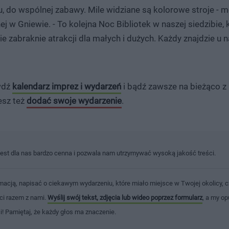
u, do wspólnej zabawy. Mile widziane są kolorowe stroje - 
j w Gniewie. - To kolejna Noc Bibliotek w naszej siedzibie, 
e zabraknie atrakcji dla małych i dużych. Każdy znajdzie u n
awdź
kalendarz imprez i wydarzeń
i bądź zawsze na bieżąco z
esz też
dodać swoje wydarzenie
.
jest dla nas bardzo cenna i pozwala nam utrzymywać wysoką jakość treści.
macją, napisać o ciekawym wydarzeniu, które miało miejsce w Twojej okolicy, c
ści razem z nami.
Wyślij swój tekst, zdjęcia lub wideo poprzez formularz
, a my op
ci! Pamiętaj, że każdy głos ma znaczenie.