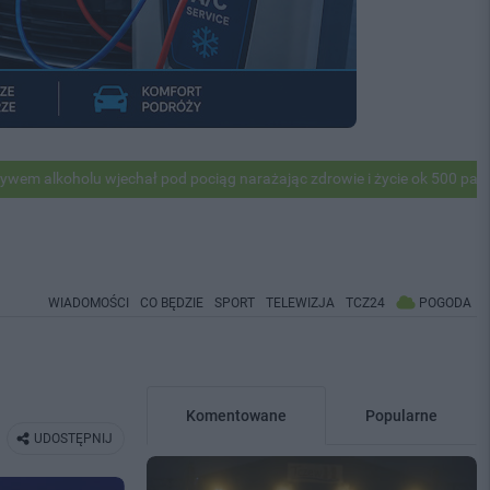
wjechał pod pociąg narażając zdrowie i życie ok 500 pasażerów! PKP a
WIADOMOŚCI
CO BĘDZIE
SPORT
TELEWIZJA
TCZ24
POGODA
Komentowane
Popularne
UDOSTĘPNIJ