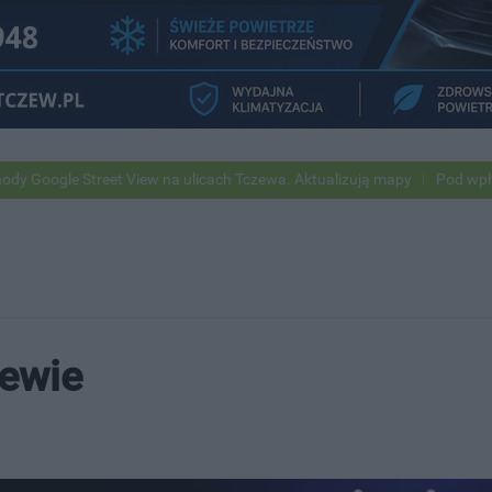
eet View na ulicach Tczewa. Aktualizują mapy
Pod wpływem alkoholu 
iewie