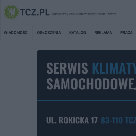
Internetowy Serwis Informacyjny Miasta Tczewa
WIADOMOŚCI
OGŁOSZENIA
KATALOG
REKLAMA
PRACA