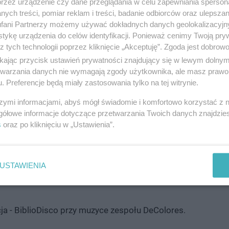
przez urządzenie czy dane przeglądania w celu zapewniania sperson
 mieszkańcem Starogardu Gdańskiego. Od wielu lat intens
ych treści, pomiar reklam i treści, badanie odbiorców oraz ulepszan
h: "Ekwador wzdłuż i wszerz", "Tam, gdzie ryż smakuje inacz
fani Partnerzy możemy używać dokładnych danych geolokalizacyjn
tykę urządzenia do celów identyfikacji. Ponieważ cenimy Twoją pry
gnięcia sportowe, w tym ukończenie Iron Mana i trzykrotny
z tych technologii poprzez kliknięcie „Akceptuję”. Zgoda jest dobro
ikając przycisk ustawień prywatności znajdujący się w lewym dolny
etwarzania danych nie wymagają zgody użytkownika, ale masz prawo 
. Preferencje będą miały zastosowania tylko na tej witrynie.
 TWOJĄ REKLAMĘ -
SPRAWDŹ OFERTĘ
szymi informacjami, abyś mógł świadomie i komfortowo korzystać z
gółowe informacje dotyczące przetwarzania Twoich danych znajdzi
 Uhonorowani zostaną najaktywniejsi czytelnicy.
s
oraz po kliknięciu w „Ustawienia”.
i konkursu "Nagraj TikToka w Bibliotece". Celem konkursu 
USTAWIENIA
 zainteresowań literackich i filmowych, a także rozwijanie kr
ja - BiblioDisco przy muzyce zespołu DeColores.