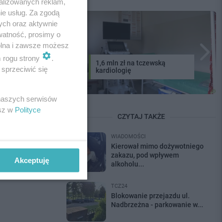
alizowanych reklam,
ywnie
ie usług. Za zgodą
ej" oraz "Moje
ych oraz aktywnie
watność, prosimy o
 udział w
wolna i zawsze możesz
m rogu strony
.
1,6 mln zł na tczewską
sprzeciwić się
kardiologię
 naszych serwisów
esz w
Polityce
CZYTAJ TAKŻE
WIADOMOŚCI
Kierował mimo dożywotniego
jest promocja
zakazu, pod wpływem
Akceptuję
eatywności,
alkoholu...
TCZ24
Blokowanie przejazdu ul.
Nadbrzeżna - parkowanie w...