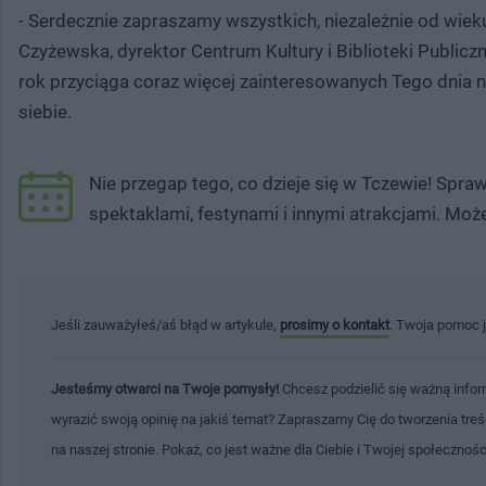
- Serdecznie zapraszamy wszystkich, niezależnie od wiek
Czyżewska, dyrektor Centrum Kultury i Biblioteki Publiczne
rok przyciąga coraz więcej zainteresowanych Tego dnia ni
siebie.
Nie przegap tego, co dzieje się w Tczewie! Spr
spektaklami, festynami i innymi atrakcjami. Moż
Jeśli zauważyłeś/aś błąd w artykule,
prosimy o kontakt
. Twoja pomoc 
Jesteśmy otwarci na Twoje pomysły!
Chcesz podzielić się ważną infor
wyrazić swoją opinię na jakiś temat? Zapraszamy Cię do tworzenia tre
na naszej stronie. Pokaż, co jest ważne dla Ciebie i Twojej społecznoś