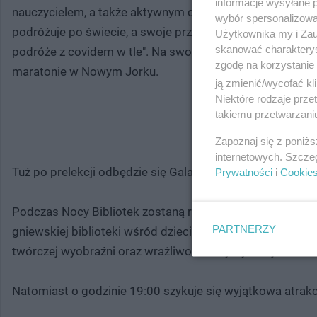
informacje wysyłane 
nauczycielem, a także aktywnym działaczem sportowym i
wybór spersonalizowan
podróżuje po świecie, a swoje przygody opisał w książkac
Użytkownika my i Zau
skanować charakterys
podróże z covidem w tle". Na swoim koncie ma także osią
zgodę na korzystanie 
maratonie w Nowym Jorku.
ją zmienić/wycofać kl
Niektóre rodzaje prz
takiemu przetwarzaniu
MIEJSCE NA
Zapoznaj się z poniż
internetowych. Szcze
Tuż po prelekcji odbędzie się Gala Czytelnika Roku 2024.
Prywatności
i
Cookie
Podczas Nocy Bibliotek zostaną również ogłoszone wynik
PARTNERZY
gniewskiej biblioteki wśród dzieci i młodzieży, rozwój ich
twórczej wyobraźni oraz wrażliwości artystycznej.
Natomiast o godzinie 19:00 szykuje się wyjątkowa atrakc