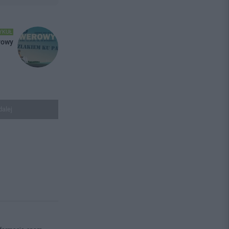
YKUŁ
rowy
dalej