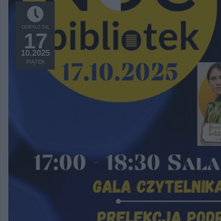
ODBYŁO SIĘ
17
10.2025
PIĄTEK