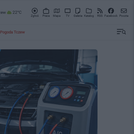
zew
22°C
Zgłoś
Praca
Mapa
TV
Galeria
Katalog
RSS
Facebook
Poczta
Pogoda Tczew