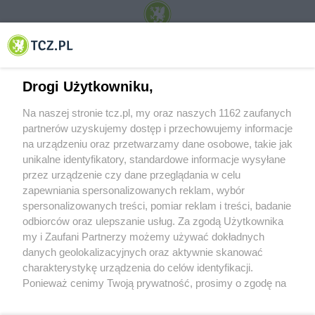
© 2001-2026 Tczew - TCZ.PL Sp. z o.o. Internetowy Serwis Informacyjny Miasta
Tczewa
Drogi Użytkowniku,
Na naszej stronie tcz.pl, my oraz naszych 1162 zaufanych
partnerów uzyskujemy dostęp i przechowujemy informacje
na urządzeniu oraz przetwarzamy dane osobowe, takie jak
unikalne identyfikatory, standardowe informacje wysyłane
przez urządzenie czy dane przeglądania w celu
zapewniania spersonalizowanych reklam, wybór
O FIRMIE
POLITYKA PRYWATNOŚCI
HOSTING
spersonalizowanych treści, pomiar reklam i treści, badanie
REKLAMA
WSPÓŁPRACA
RSS
FACEBOOK
KONTAKT
odbiorców oraz ulepszanie usług. Za zgodą Użytkownika
my i Zaufani Partnerzy możemy używać dokładnych
Nasze serwisy
danych geolokalizacyjnych oraz aktywnie skanować
charakterystykę urządzenia do celów identyfikacji.
Aktualności
Muzyka i kultura
Ponieważ cenimy Twoją prywatność, prosimy o zgodę na
Tcz24
Archiwum wydarzeń
korzystanie z tych technologii poprzez kliknięcie
Kronika Policyjna
Telewizja Internetowa
„Akceptuję”. Zgoda jest dobrowolna i zawsze możesz ją