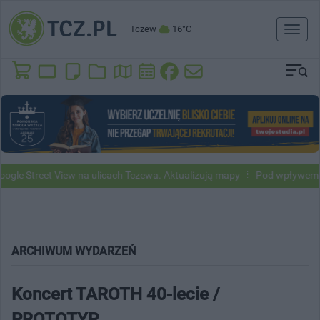
Tczew
16°C
Toggl
naviga
Street View na ulicach Tczewa. Aktualizują mapy
Pod wpływem alkoh
ARCHIWUM WYDARZEŃ
Koncert TAROTH 40-lecie /
PROTOTYP