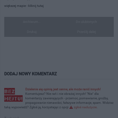
większej mapie -
kliknij tutaj
Archiwum...
Do ulubionych
Drukuj
Prześlij dalej
DODAJ NOWY KOMENTARZ
Dzielenie się opinią jest cenne, ale może ranić innych!
Komentujesz? Nie rań i nie obrażaj innych! "Nie" dla
komentarzy zawierających - przemoc, pomawianie, groźby,
propagowanie nienawiści, fałszywe informacje, spam. Widzisz
taką wypowiedź? Zgłoś ją, korzystając z opcji
zgłoś nadużycie
.